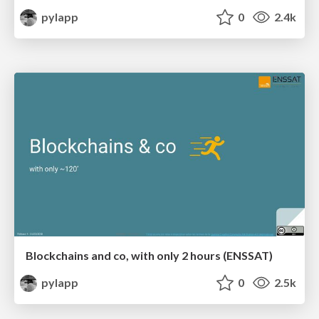
pylapp
0
2.4k
Blockchains and co, with only 2 hours (ENSSAT)
pylapp
0
2.5k