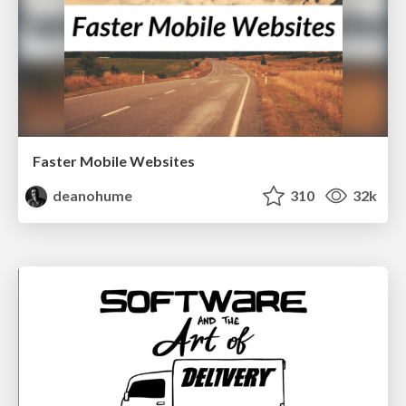
Faster Mobile Websites
deanohume
310
32k