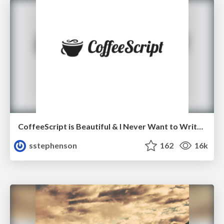
CoffeeScript is Beautiful & I Never Want to Write Plain JavaScript Again
sstephenson
162
16k