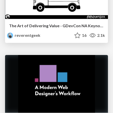
The Art of Delivering Value - GDevCon NA Keynote
reverentgeek
16
2.1k