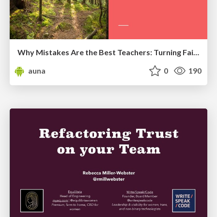
Why Mistakes Are the Best Teachers: Turning Failure into a Pathway for Growth
auna
0
190