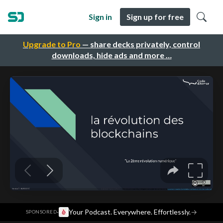
Sign in
Sign up for free
Upgrade to Pro
— share decks privately, control
downloads, hide ads and more …
·
Your Podcast. Everywhere. Effortlessly.
→
SPONSORED