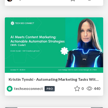
Kristin Tynski - Automating Marketing Tasks With AI
techseoconnect
0
440
PRO