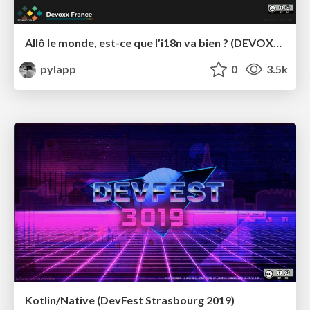
Allô le monde, est-ce que l’i18n va bien ? (DEVOXX France)
pylapp
0
3.5k
Kotlin/Native (DevFest Strasbourg 2019)