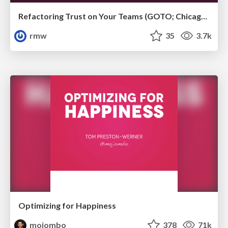
Refactoring Trust on Your Teams (GOTO; Chicago 2020)
rmw
35
3.7k
Optimizing for Happiness
mojombo
378
71k