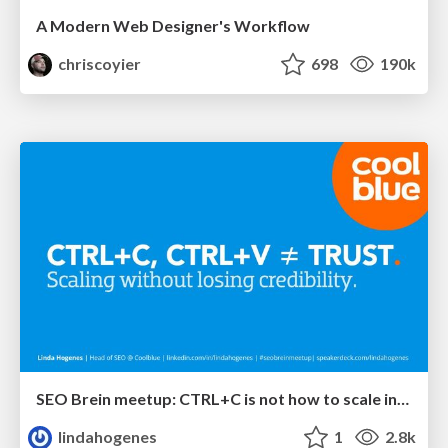
A Modern Web Designer's Workflow
chriscoyier
698
190k
SEO Brein meetup: CTRL+C is not how to scale international SEO
lindahogenes
1
2.8k