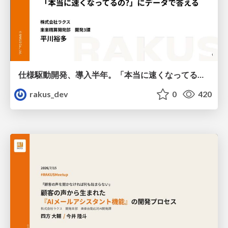
仕様駆動開発、導入半年。「本当に速くなってるの?」にデータで答える / AICon2026_hirakawa
rakus_dev
0
420