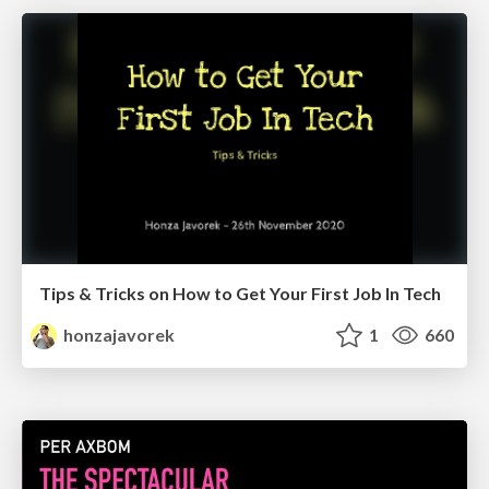
Tips & Tricks on How to Get Your First Job In Tech
honzajavorek
1
660