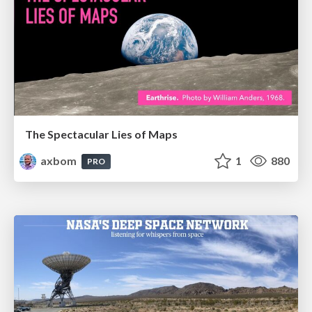
The Spectacular Lies of Maps
axbom
1
880
PRO