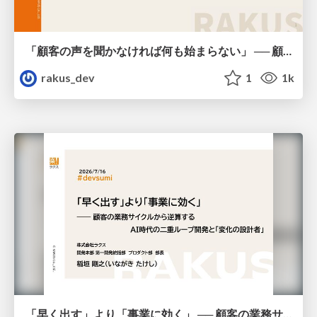
「顧客の声を聞かなければ何も始まらない」 ── 顧客の声から生まれた『AI返信補助機能』の開発プロセス / AICon2026_shikata_imai
rakus_dev
1
1k
「早く出す」より「事業に効く」 ── 顧客の業務サイクルから逆算するAI時代の二重ループ開発と「変化の設計者」 / devsumi2026