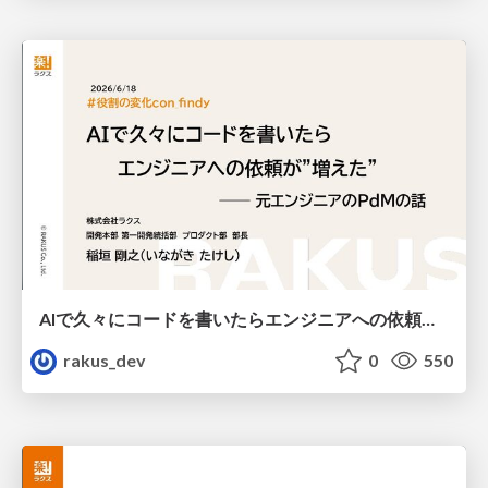
AIで久々にコードを書いたらエンジニアへの依頼が"増えた" ── 元エンジニアのPdMの話 / Using AI to Code Again After a Long Break Increased My Requests to Engineers: Insights from a Former Engineer PdM
rakus_dev
0
550