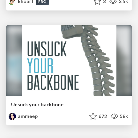
khoart
3
3.5k
PRO
Unsuck your backbone
ammeep
672
58k