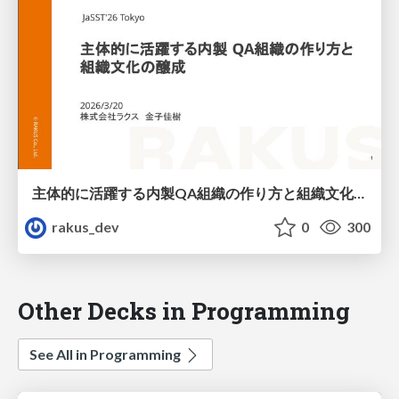
主体的に活躍する内製QA組織の作り方と組織文化の醸成 / How to Build a Proactive In-house QA Organization and Foster Its Culture
rakus_dev
0
300
Other Decks in Programming
See All in Programming