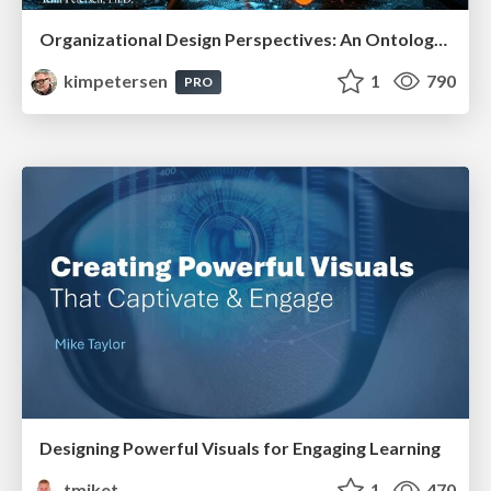
Organizational Design Perspectives: An Ontology of Organizational Design Elements
kimpetersen
1
790
PRO
Designing Powerful Visuals for Engaging Learning
tmiket
1
470