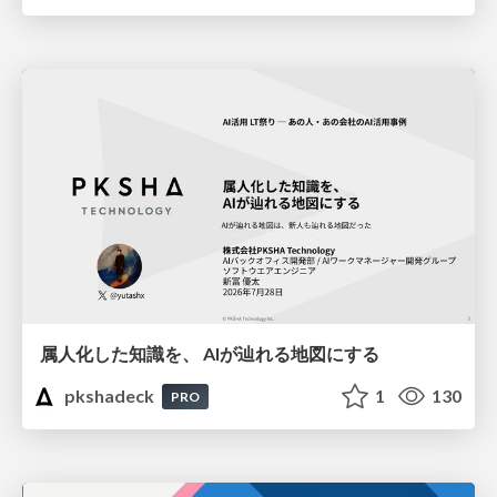
属人化した知識を、 AIが辿れる地図にする
pkshadeck
1
130
PRO