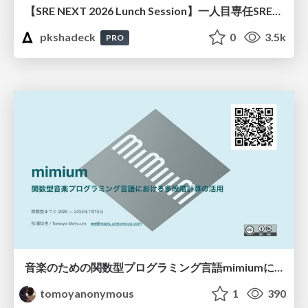
【SRE NEXT 2026 Lunch Session】一人目専任SREの立ち上げを加速する ― AIと進めたオンボーディングで2分を0.04秒にした話
pkshadeck
0
3.5k
PRO
音楽のための関数型プログラミング言語mimiumにおける多段階計算の活用
tomoyanonymous
1
390