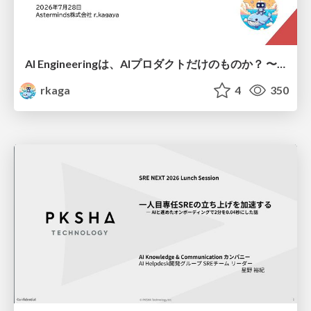
AI Engineeringは、AIプロダクトだけのものか？ 〜AIがソフトウェアを作る時代の新しい当たり前〜 / No AI in your product. AI Engineering in your development.
rkaga
4
350