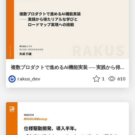
複数プロダクトで進めるAI機能実装 ── 実践から得たリアルな学びとロードマップ実現への挑戦 / AICon2026_yanari
rakus_dev
1
610