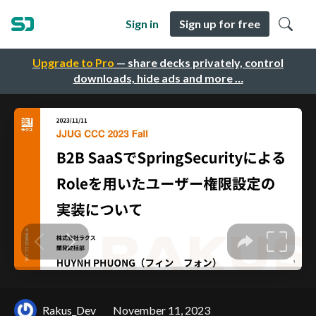
Sign in
Sign up for free
Upgrade to Pro
— share decks privately, control
downloads, hide ads and more …
Rakus_Dev
November 11, 2023