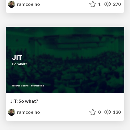
ramcoelho
1
270
JIT: So what?
ramcoelho
0
130