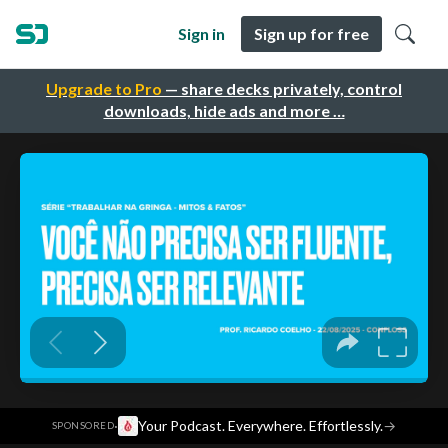
Sign in
Sign up for free
Upgrade to Pro
— share decks privately, control
downloads, hide ads and more …
·
Your Podcast. Everywhere. Effortlessly.
→
SPONSORED