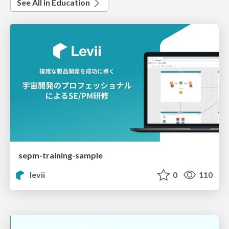
See All in Education
sepm-training-sample
levii
0
110