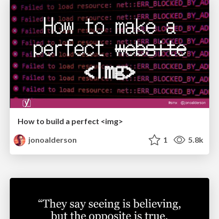
How to build a perfect <img>
jonoalderson
1
5.8k