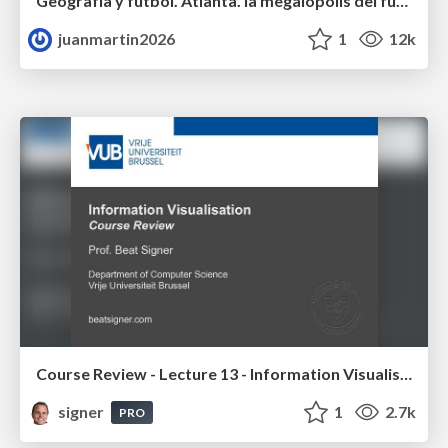
Geografía y fútbol. Atlanta. la megalópolis del fútbol
juanmartin2026
1
12k
Course Review - Lecture 13 - Information Visualisation (4019538FNR)
signer
1
2.7k
PRO