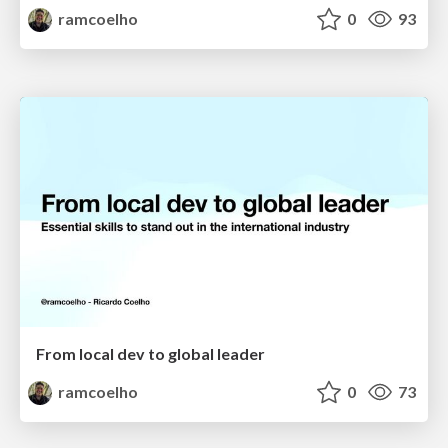
ramcoelho
0
93
From local dev to global leader
ramcoelho
0
73