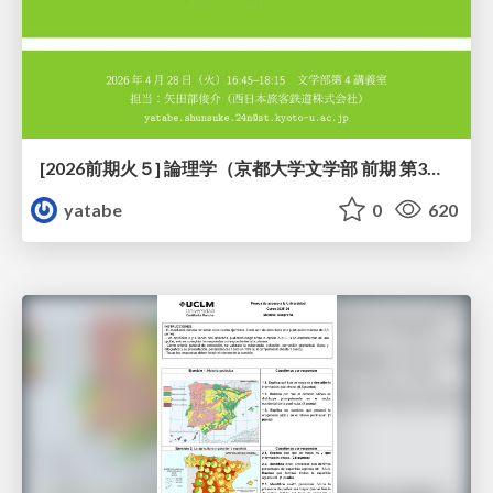
[2026前期火５] 論理学（京都大学文学部 前期 第3回）「形式言語と四つのキーワード：メタ・構成・意味論・ハーモニー」
yatabe
0
620