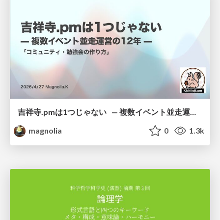
吉祥寺.pmは1つじゃない — 複数イベント並走運営の12年 —
magnolia
0
1.3k