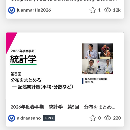
juanmartin2026
1
12k
2026年度春学期 統計学 第5回 分布をまとめるー記述統計量（平均・分散など） (2026. 5. 7)
akiraasano
0
220
PRO