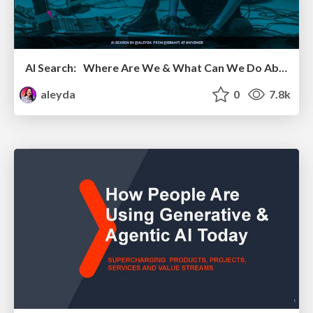
AI Search: Where Are We & What Can We Do About It?
aleyda
0
7.8k