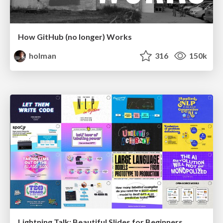
How GitHub (no longer) Works
holman
316
150k
Lightning Talk: Beautiful Slides for Beginners