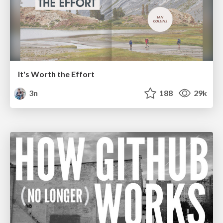
It's Worth the Effort
3n
188
29k