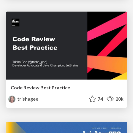
Code Review Best Practice
trishagee
74
20k