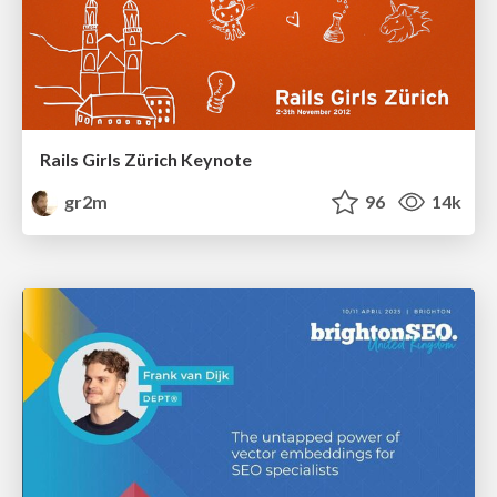
Rails Girls Zürich Keynote
gr2m
96
14k