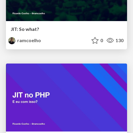
JIT: So what?
ramcoelho
0
130