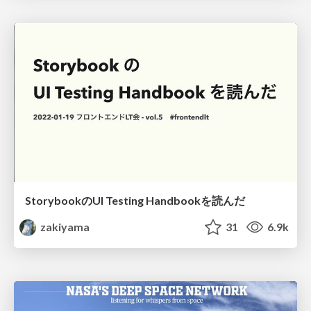
StorybookのUI Testing Handbookを読んだ
zakiyama
31
6.9k