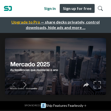
Sign in
Sign up for free
Upgrade to Pro
— share decks privately, control
downloads, hide ads and more …
·
Ship Features Fearlessly
→
SPONSORED