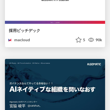
採用ピッチデック
macloud
5
90k