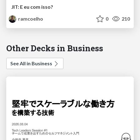
JIT: E eu com isso?
ramcoelho
0
210
Other Decks in Business
See All in Business