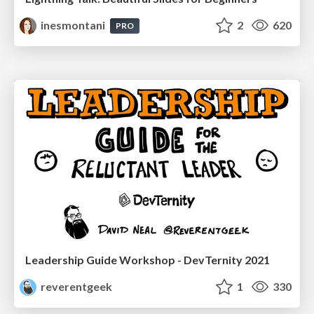
inesmontani
2
620
PRO
Leadership Guide Workshop - DevTernity 2021
reverentgeek
1
330