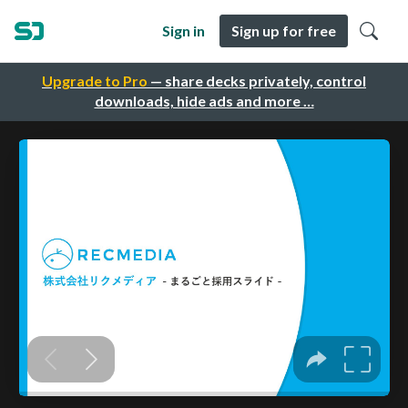
Sign in
Sign up for free
Upgrade to Pro
— share decks privately, control
downloads, hide ads and more …