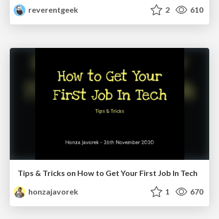
reverentgeek
2
610
Tips & Tricks on How to Get Your First Job In Tech
honzajavorek
1
670