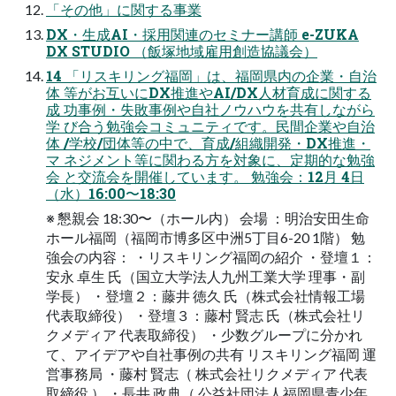
「その他」に関する事業
DX・⽣成AI・採⽤関連のセミナー講師 e-ZUKA
DX STUDIO （飯塚地域雇⽤創造協議会）
14 「リスキリング福岡」は、福岡県内の企業・⾃治
体 等がお互いにDX推進やAI/DX⼈材育成に関する
成 功事例・失敗事例や⾃社ノウハウを共有しながら
学 び合う勉強会コミュニティです。⺠間企業や⾃治
体 /学校/団体等の中で、育成/組織開発・DX推進・
マ ネジメント等に関わる⽅を対象に、定期的な勉強
会 と交流会を開催しています。 勉強会：12⽉ 4⽇
（⽔）16:00〜18:30
※ 懇親会 18:30〜（ホール内） 会場 ：明治安⽥⽣命
ホール福岡（福岡市博多区中洲5丁⽬6-20 1階） 勉
強会の内容： ・リスキリング福岡の紹介 ・登壇１：
安永 卓⽣ ⽒（国⽴⼤学法⼈九州⼯業⼤学 理事・副
学⻑） ・登壇２：藤井 徳久 ⽒（株式会社情報⼯場
代表取締役） ・登壇３：藤村 賢志 ⽒（株式会社リ
クメディア 代表取締役） ・少数グループに分かれ
て、アイデアや⾃社事例の共有 リスキリング福岡 運
営事務局 ・藤村 賢志（ 株式会社リクメディア 代表
取締役 ） ・⻑井 政典（ 公益社団法⼈福岡県⻘少年