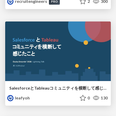
recruitengineers
2
300
PRO
SalesforceとTableauコミュニティを横断して感じたこと（Osaka Dreamin）
leafyoh
0
130