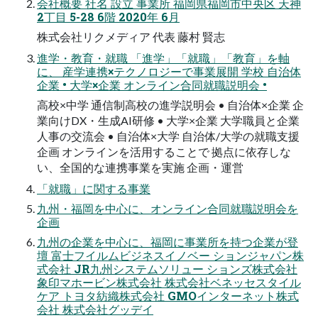
会社概要 社名 設⽴ 事業所 福岡県福岡市中央区 天神
2丁⽬ 5-28 6階 2020年 6⽉
株式会社リクメディア 代表 藤村 賢志
進学・教育・就職 「進学」「就職」「教育」を軸
に、 産学連携×テクノロジーで事業展開 学校 ⾃治体
企業 • ⼤学×企業 オンライン合同就職説明会 •
⾼校×中学 通信制⾼校の進学説明会 • ⾃治体×企業 企
業向けDX・⽣成AI研修 • ⼤学×企業 ⼤学職員と企業
⼈事の交流会 • ⾃治体×⼤学 ⾃治体/⼤学の就職⽀援
企画 オンラインを活⽤することで 拠点に依存しな
い、全国的な連携事業を実施 企画・運営
「就職」に関する事業
九州・福岡を中⼼に、オンライン合同就職説明会を
企画
九州の企業を中⼼に、福岡に事業所を持つ企業が登
壇 富⼠フイルムビジネスイノベー ションジャパン株
式会社 JR九州システムソリュー ションズ株式会社
象印マホービン株式会社 株式会社ベネッセスタイル
ケア トヨタ紡織株式会社 GMOインターネット株式
会社 株式会社グッデイ