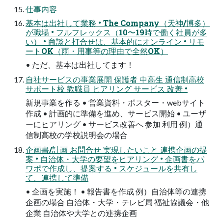
仕事内容
基本は出社して業務 • The Company（天神/博多）
が職場 • フルフレックス（10〜19時で働く社員が多
い） • 商談と打合せは、基本的にオンライン • リモ
ートOK（⾬・⽤事等の理由で全然OK）
• ただ、基本は出社してます！
⾃社サービスの事業展開 保護者 中⾼⽣ 通信制⾼校
サポート校 教職員 ヒアリング サービス 改善 •
新規事業を作る • 営業資料・ポスター・webサイト
作成 • 計画的に準備を進め、サービス開始 • ユーザ
ーにヒアリング • サービス改善へ 参加 利⽤ 例）通
信制⾼校の学校説明会の場合
企画書/計画 お問合せ 実現したいこと 連携企画の提
案 • ⾃治体・⼤学の要望をヒアリング • 企画書をパ
ワポで作成し、提案する • スケジュールを共有し
て、連携して準備
• 企画を実施！ • 報告書を作成 例）⾃治体等の連携
企画の場合 ⾃治体・⼤学・テレビ局 福祉協議会・他
企業 ⾃治体や⼤学との連携企画