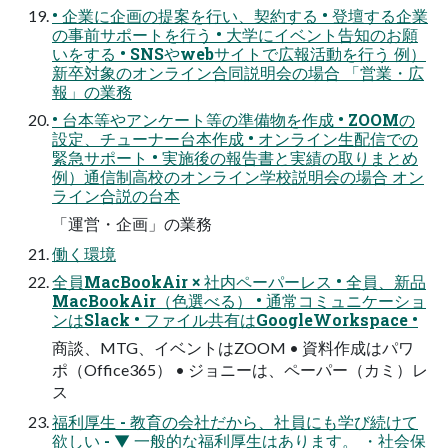
• 企業に企画の提案を⾏い、契約する • 登壇する企業
の事前サポートを⾏う • ⼤学にイベント告知のお願
いをする • SNSやwebサイトで広報活動を⾏う 例）
新卒対象のオンライン合同説明会の場合 「営業・広
報」の業務
• 台本等やアンケート等の準備物を作成 • ZOOMの
設定、チューナー台本作成 • オンライン⽣配信での
緊急サポート • 実施後の報告書と実績の取りまとめ
例）通信制⾼校のオンライン学校説明会の場合 オン
ライン合説の台本
「運営・企画」の業務
働く環境
全員MacBookAir × 社内ペーパーレス • 全員、新品
MacBookAir（⾊選べる） • 通常コミュニケーショ
ンはSlack • ファイル共有はGoogleWorkspace •
商談、MTG、イベントはZOOM • 資料作成はパワ
ポ（Office365） • ジョニーは、ペーパー（カミ）レ
ス
福利厚⽣ - 教育の会社だから、社員にも学び続けて
欲しい - ▼ ⼀般的な福利厚⽣はあります。 ・社会保