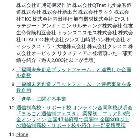
株式会社正興電機製作所 株式会社QTnet 九州旅客鉄
道株式会社 株式会社新出光 株式会社ラック 株式会
社TKC 株式会社内⽥洋⾏ 旭有機材株式会社 EYスト
ラテジー・アンド・コン サルティング株式会社 住友
⽣命保険相互会社 トランスコスモス株式会社 株式会
社LITALICO 株式会社ジンズ ⼭崎製パン株式会社 オ
イシックス・ラ・⼤地株式会社 株式会社クレスコ 株
式会社オービック リクメディアに登壇頂いた⼀部実
績を紹介（過去2,000社以上が登壇）
「福岡未来創造プラットフォーム」と連携した企画
を多数
「福岡未来創造プラットフォーム」と連携事業を多
数企画
「進学」に関する事業
通信制⾼校・サポート校 オンライン合同学校説明会
『まるごと通信制フェスタ』 業界初！エリア別×完
全オンライン 全国47都府県で展開中 全国200以上
の通信制⾼校・サポート校を紹介 ※⼀部登壇実績
None