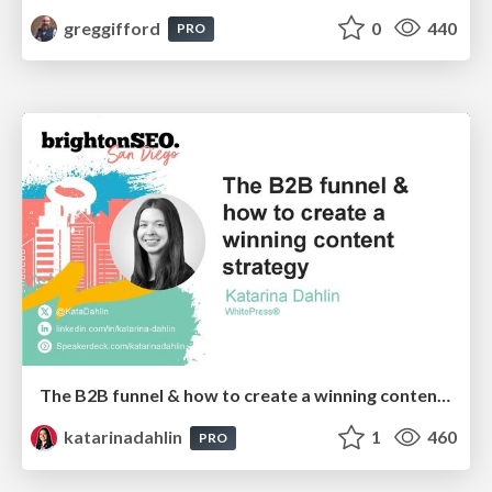
greggifford
0
440
PRO
The B2B funnel & how to create a winning content strategy
katarinadahlin
1
460
PRO