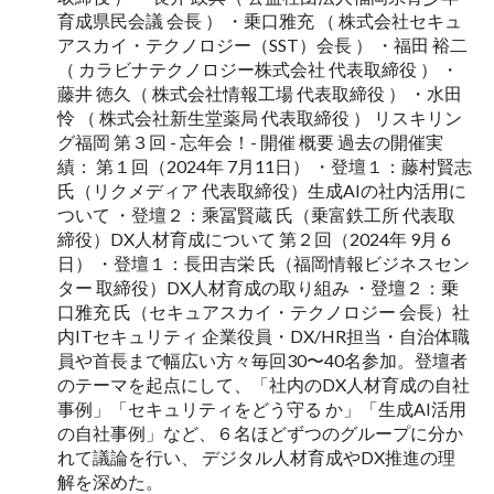
育成県⺠会議 会⻑ ） ・乗⼝雅充 （ 株式会社セキュ
アスカイ・テクノロジー（SST）会⻑ ） ・福⽥ 裕⼆
（ カラビナテクノロジー株式会社 代表取締役 ） ・
藤井 徳久（ 株式会社情報⼯場 代表取締役 ） ・⽔⽥
怜 （ 株式会社新⽣堂薬局 代表取締役 ） リスキリン
グ福岡 第３回 - 忘年会！- 開催 概要 過去の開催実
績： 第１回（2024年 7⽉11⽇） ・登壇１：藤村賢志
⽒（リクメディア 代表取締役）⽣成AIの社内活⽤に
ついて ・登壇２：乘冨賢蔵 ⽒（乗富鉄⼯所 代表取
締役）DX⼈材育成について 第２回（2024年 9⽉ 6
⽇） ・登壇１：⻑⽥吉栄 ⽒（福岡情報ビジネスセン
ター 取締役）DX⼈材育成の取り組み ・登壇２：乗
⼝雅充 ⽒（セキュアスカイ・テクノロジー 会⻑）社
内ITセキュリティ 企業役員・DX/HR担当・⾃治体職
員や⾸⻑まで幅広い⽅々毎回30〜40名参加。登壇者
のテーマを起点にして、「社内のDX⼈材育成の⾃社
事例」「セキュリティをどう守る か」「⽣成AI活⽤
の⾃社事例」など、６名ほどずつのグループに分か
れて議論を⾏い、 デジタル⼈材育成やDX推進の理
解を深めた。