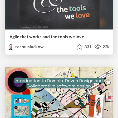
Agile that works and the tools we love
rasmusluckow
331
22k