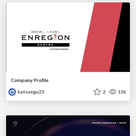
Company Profile
katsuegu23
2
15k