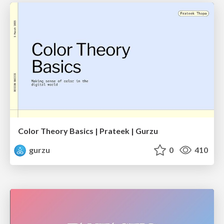
Color Theory Basics | Prateek | Gurzu
gurzu
0
410