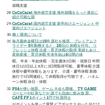
就職支援
CoCoCarat 海外就労支援 海外就職をもっと身近に
紹介可能な国
CoCoCarat 国内就労支援 新卒向けエージェント 中
途向けエージェント
働く環境について
毎月最終金曜日は15時 退社を推奨。 プレミアムフ
ライデー 5年勤務すると、20日の 休暇を付与。 リ
フレッシュ休暇 出産・育児休暇の取得 実績もあり。
産前産後・育児休暇 年末年始は6日間の休
暇。 年末・年始休暇 ・完全週休2日制 ・祝祭日 年間
休日122日以上 8月に3日間取得可能。 夏季休暇 介護
休暇や慶弔休暇も あります。 介護・慶弔休暇 新婚
旅行で5日間連続し て休暇取得が可能で す。 ハネム
ーン休暇 休日・休暇
PS4が使い放題。ゲーム 大会も開催。 TV GAME
コーヒーや紅茶などが 誰でも自由に飲み放 題。
CAFÉ FP 1ポイント1円で社員同士
がポイントを使って賞賛 ピアボーナス やった分だけ