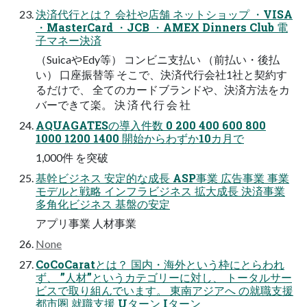
決済代行とは？ 会社や店舗 ネットショップ ・VISA
・MasterCard ・JCB ・AMEX Dinners Club 電
子マネー決済
（SuicaやEdy等） コンビニ支払い （前払い・後払
い） 口座振替等 そこで、決済代行会社1社と契約す
るだけで、 全てのカードブランドや、決済方法をカ
バーできて楽。 決 済 代 行 会 社
AQUAGATESの導入件数 0 200 400 600 800
1000 1200 1400 開始からわずか10カ月で
1,000件 を突破
基幹ビジネス 安定的な成長 ASP事業 広告事業 事業
モデルと戦略 インフラビジネス 拡大成長 決済事業
多角化ビジネス 基盤の安定
アプリ事業 人材事業
None
CoCoCaratとは？ 国内・海外という枠にとらわれ
ず、 ”人材”というカテゴリーに対し、 トータルサー
ビスで取り組んでいます。 東南アジアへ の就職支援
都市圏 就職支援 Uターン Iターン