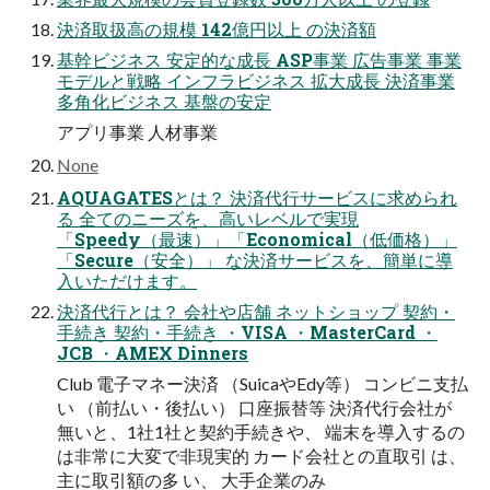
決済取扱高の規模 142億円以上 の決済額
基幹ビジネス 安定的な成長 ASP事業 広告事業 事業
モデルと戦略 インフラビジネス 拡大成長 決済事業
多角化ビジネス 基盤の安定
アプリ事業 人材事業
None
AQUAGATESとは？ 決済代行サービスに求められ
る 全てのニーズを、高いレベルで実現
「Speedy（最速）」「Economical（低価格）」
「Secure（安全）」 な決済サービスを、簡単に導
入いただけます。
決済代行とは？ 会社や店舗 ネットショップ 契約・
手続き 契約・手続き ・VISA ・MasterCard ・
JCB ・AMEX Dinners
Club 電子マネー決済 （SuicaやEdy等） コンビニ支払
い （前払い・後払い） 口座振替等 決済代行会社が
無いと、1社1社と契約手続きや、 端末を導入するの
は非常に大変で非現実的 カード会社との直取引 は、
主に取引額の多 い、 大手企業のみ