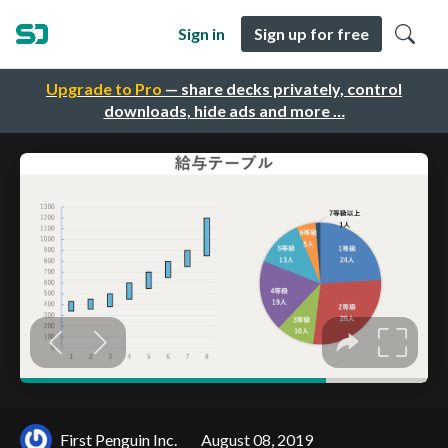
Sign in
Sign up for free
Upgrade to Pro
— share decks privately, control
downloads, hide ads and more …
First Penguin Inc.
August 08, 2019