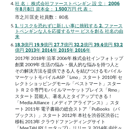
社 名： 株式会社ファーストペンギン 設 立： 2006
年8月8日 資本金： 1,500万円 代 表：
市之川 匡史 社員数： 80名
1. リスクを恐れずに新しい事に挑戦する 2. ファース
トペンギンな人を応援するサー ビスを創る 社名の由
来
18.3億円 19.9億円 27.7億円 32.2億円 39.4億円 53.2
億円 2013年 2014年 2015年 2016年
2017年 2018年 沿革 2006年 株式会社インフォトップ
創業 2009年 生活の悩み・個人的な悩みを持つ人と
その解決方法を提供できる人 を結びつけるモバイル
マーケットモバイルASP「Lmo」スタート 2010年 セ
レクトショッピングモール「ベストマート」スター
ト Ｒ２０専門モバイルマーケットプレイス「Rmo」
スタート 芸能人、著名人とタイアップできる！
「Media Alliance（メディア アライアンス）」スタ
ート 2011年 電子書籍の総合ストア「PuBooks （パ
ブックス）」スタート 2012年 本社を渋谷区渋谷に
移転 2013年 クラウドファンディングサイト
「MeeT@UP(ミータップ)」リリー ス 2014年 由比ヶ