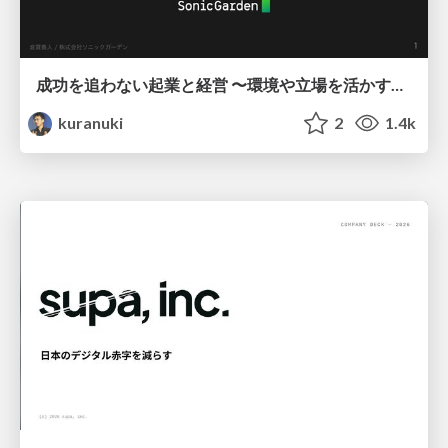
成功を追わない起業と経営 〜環境や立場を活かす戦略（Homing 2026）
kuranuki
2
1.4k