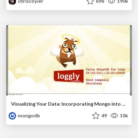
chriscoyier
698
190k
Visualizing Your Data: Incorporating Mongo into Loggly Infrastructure
mongodb
49
10k