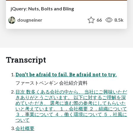
jQuery: Nuts, Bolts and Bling
dougneiner
66
8.5k
Transcript
Don’t be afraid to fail. Be afraid not to try.
ファーストペンギン 会社紹介資料
目次 数多くある会社の中から、 当社にご興味いただ
きありがとうございます。 以下に対するご理解を深
めていただき、 選考に進む際の参考にしてもらいた
いと考えています。 １．会社概要 ２．組織について
３．事業について ４．働く環境について ５．社風に
ついて
会社概要