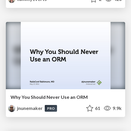
Why You Should Never Use an ORM
jnunemaker
61
9.9k
PRO