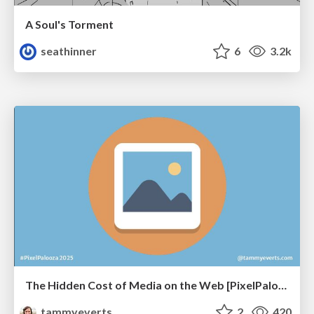
A Soul's Torment
seathinner
6
3.2k
The Hidden Cost of Media on the Web [PixelPalooza 2025]
tammyeverts
2
420