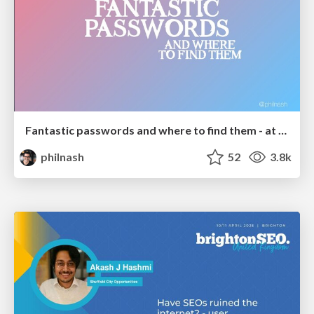
Fantastic passwords and where to find them - at NoRuKo
philnash
52
3.8k