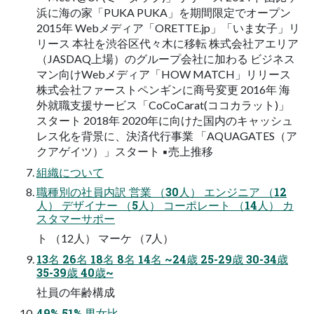
浜に海の家「PUKA PUKA」を期間限定でオープン
2015年 Webメディア「ORETTE.jp」「いま女子」リ
リース 本社を渋谷区代々木に移転 株式会社アエリア
（JASDAQ上場）のグループ会社に加わる ビジネス
マン向けWebメディア「HOW MATCH」リリース
株式会社ファーストペンギンに商号変更 2016年 海
外就職支援サービス「CoCoCarat(ココカラット)」
スタート 2018年 2020年に向けた国内のキャッシュ
レス化を背景に、決済代行事業 「AQUAGATES（ア
クアゲイツ）」スタート ▪売上推移
組織について
職種別の社員内訳 営業 （30人） エンジニア （12
人） デザイナー （5人） コーポレート （14人） カ
スタマーサポー
ト （12人） マーケ （7人）
13名 26名 18名 8名 14名 ~24歳 25-29歳 30-34歳
35-39歳 40歳~
社員の年齢構成
49% 51% 男女比