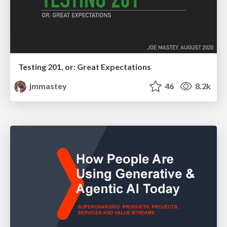
Testing 201, or: Great Expectations
jmmastey
46
8.2k