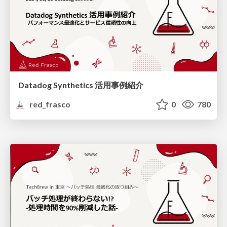
Datadog Synthetics 活用事例紹介
red_frasco
0
780