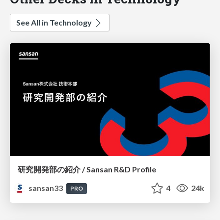
See All in Technology
研究開発部の紹介 / Sansan R&D Profile
sansan33
4
24k
PRO