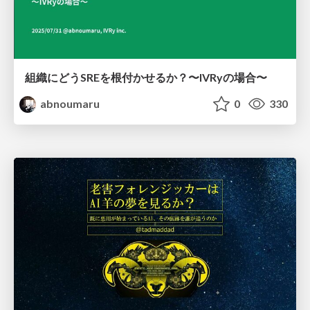
組織にどうSREを根付かせるか？〜IVRyの場合〜
abnoumaru
0
330