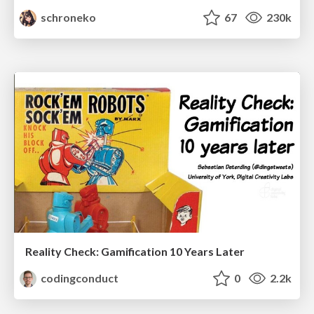
schroneko
67
230k
Reality Check: Gamification 10 Years Later
codingconduct
0
2.2k