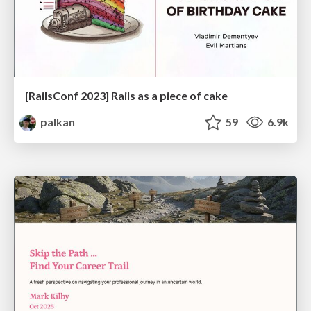
[RailsConf 2023] Rails as a piece of cake
palkan
59
6.9k