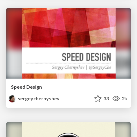
Speed Design
sergeychernyshev
33
2k