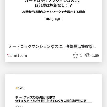
オートロックマンションなのに、各部屋は施錠なし！？ 攻撃者が組織内ネットワークで大暴れする理由 / The Front Door Is Locked, but the Rooms Are Wide Open: Why Attackers Move Freely Inside Enterprise Networks
nttcom
1
1.5k