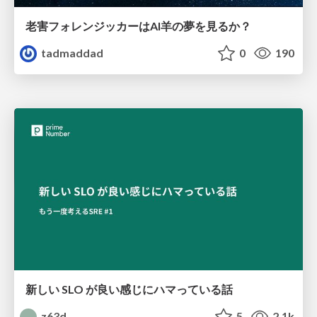
老害フォレンジッカーはAI羊の夢を見るか？
tadmaddad
0
190
新しい SLO が良い感じにハマっている話
z63d
5
2.1k