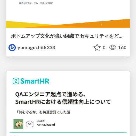
ボトムアップ文化が強い組織で セキュリティをどう根付かせていくかの現在進行形の話 / Making Security Stick in a Bottom-Up Organization
yamaguchitk333
0
160