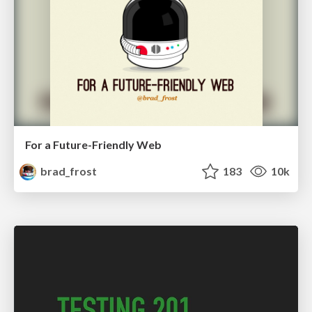
For a Future-Friendly Web
brad_frost
183
10k