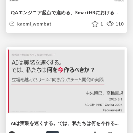
QAエンジニア起点で進める、SmartHRにおける信頼性向上について
kaomi_wombat
1
110
AIは実装を速くする。では、私たちは何を今作るべきか？－立場を越えてリリースに向き合ったチーム開発の実践 / 20260801 Hiromi Nakaya and Naoki Takahashi