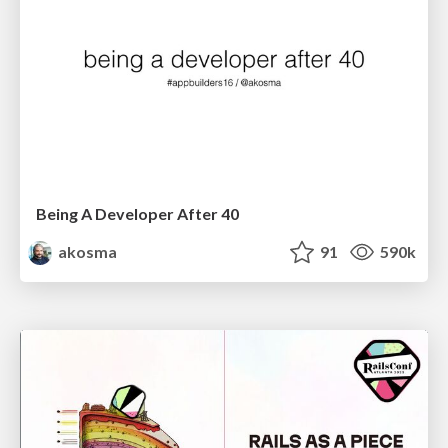
Being A Developer After 40
akosma
91
590k