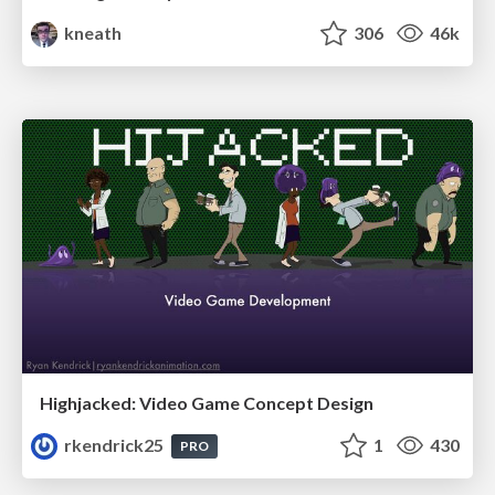
kneath
306
46k
Highjacked: Video Game Concept Design
rkendrick25
1
430
PRO