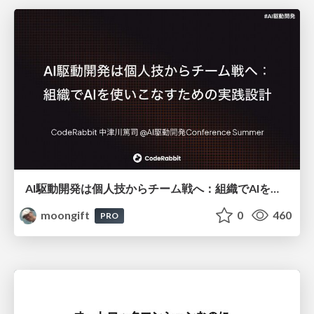
AI駆動開発は個人技からチーム戦へ：組織でAIを使いこなすための実践設計
moongift
0
460
PRO