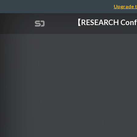
Upgrade t
【RESEARCH C