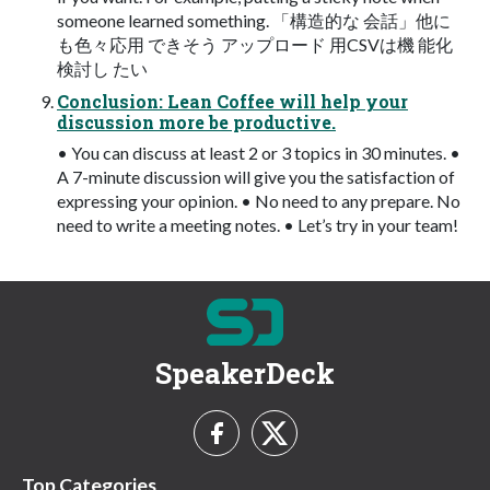
someone learned something. 「構造的な 会話」他に
も色々応用 できそう アップロード 用CSVは機 能化
検討し たい
Conclusion: Lean Coffee will help your
discussion more be productive.
• You can discuss at least 2 or 3 topics in 30 minutes. •
A 7-minute discussion will give you the satisfaction of
expressing your opinion. • No need to any prepare. No
need to write a meeting notes. • Let’s try in your team!
SpeakerDeck
Top Categories