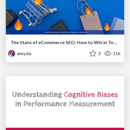
The State of eCommerce SEO: How to Win in Today's Products SERPs - #SEOweek
aleyda
2
11k