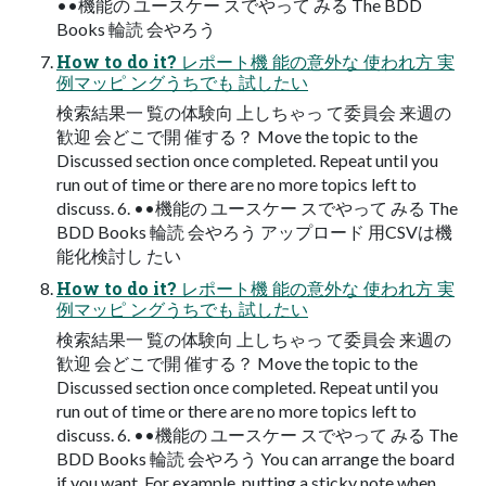
••機能の ユースケー スでやって みる The BDD
Books 輪読 会やろう
How to do it? レポート機 能の意外な 使われ方 実
例マッピ ングうちでも 試したい
検索結果一 覧の体験向 上しちゃっ て委員会 来週の
歓迎 会どこで開 催する？ Move the topic to the
Discussed section once completed. Repeat until you
run out of time or there are no more topics left to
discuss. 6. ••機能の ユースケー スでやって みる The
BDD Books 輪読 会やろう アップロード 用CSVは機
能化検討し たい
How to do it? レポート機 能の意外な 使われ方 実
例マッピ ングうちでも 試したい
検索結果一 覧の体験向 上しちゃっ て委員会 来週の
歓迎 会どこで開 催する？ Move the topic to the
Discussed section once completed. Repeat until you
run out of time or there are no more topics left to
discuss. 6. ••機能の ユースケー スでやって みる The
BDD Books 輪読 会やろう You can arrange the board
if you want. For example, putting a sticky note when