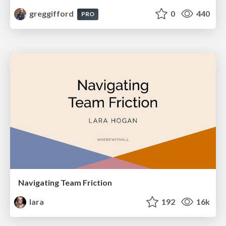
greggifford
0
440
PRO
Navigating Team Friction
lara
192
16k