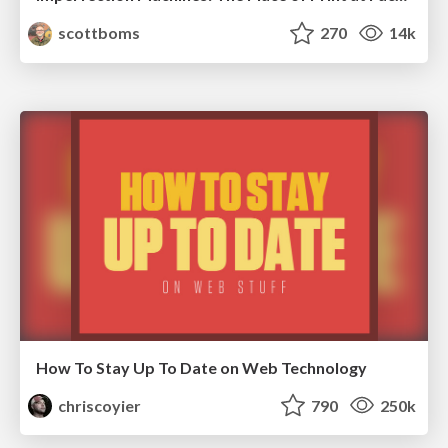
scottboms
270
14k
How To Stay Up To Date on Web Technology
chriscoyier
790
250k