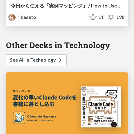
今日から使える「実例マッピング」 / How to Use Example Mapping #pmconf2022
rikasato
11
19k
Other Decks in Technology
See All in Technology