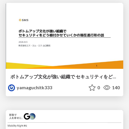
ボトムアップ文化が強い組織で セキュリティをどう根付かせていくかの現在進行形の話 / Making Security Stick in a Bottom-Up Organization
yamaguchitk333
0
140