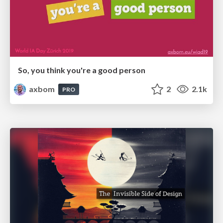
So, you think you're a good person
axbom
2
2.1k
PRO