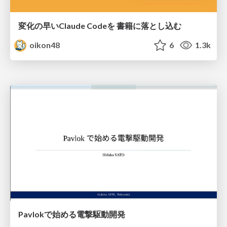
変化の早いClaude Codeを 書籍に落とし込む
oikon48
6
1.3k
Pavlokで始める電撃駆動開発