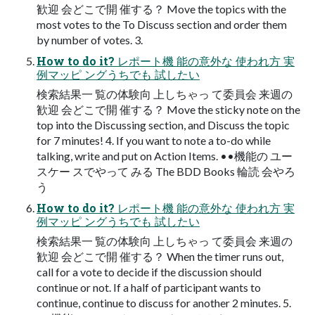
歓迎 会どこで開 催する？ Move the topics with the
most votes to the To Discuss section and order them
by number of votes. 3.
How to do it? レポート機 能の意外な 使われ方 実
例マッピ ングうちでも 試したい
検索結果一 覧の体験向 上しちゃっ て委員会 来週の
歓迎 会どこで開 催する？ Move the sticky note on the
top into the Discussing section, and Discuss the topic
for 7 minutes! 4. If you want to note a to-do while
talking, write and put on Action Items. ••機能の ユー
スケー スでやって みる The BDD Books 輪読 会やろ
う
How to do it? レポート機 能の意外な 使われ方 実
例マッピ ングうちでも 試したい
検索結果一 覧の体験向 上しちゃっ て委員会 来週の
歓迎 会どこで開 催する？ When the timer runs out,
call for a vote to decide if the discussion should
continue or not. If a half of participant wants to
continue, continue to discuss for another 2 minutes. 5.