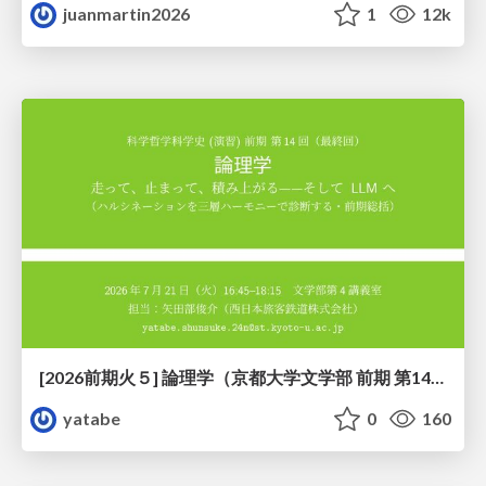
juanmartin2026
1
12k
[2026前期火５] 論理学（京都大学文学部 前期 第14回）「計算は、証明ではない——ハルシネーションを三層ハーモニーで診る」
yatabe
0
160