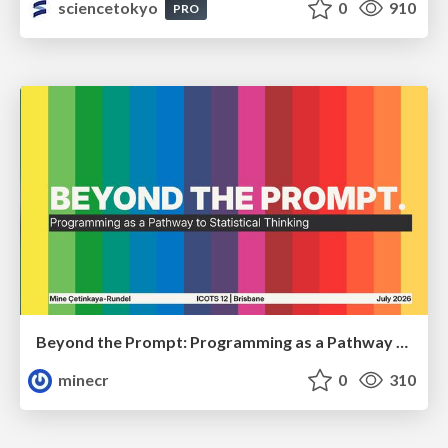
sciencetokyo
0
910
PRO
Beyond the Prompt: Programming as a Pathway to Statistical Thinking
minecr
0
310