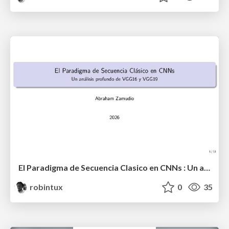
El Paradigma de Secuencia Clasico en CNNs : Un analisis profundo de VGG16 y VGG19
robintux
0
35