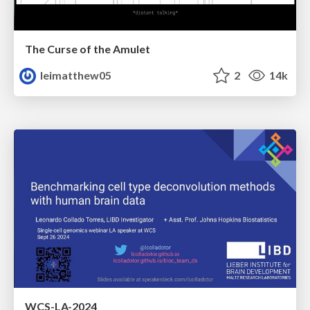
The Curse of the Amulet
leimatthew05
2
14k
WCS-LA-2024