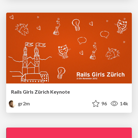
Rails Girls Zürich Keynote
gr2m
96
14k