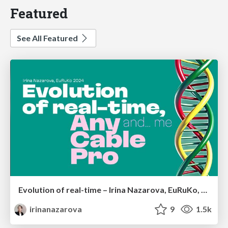
Featured
See All Featured
Evolution of real-time – Irina Nazarova, EuRuKo, 2024
irinanazarova
9
1.5k