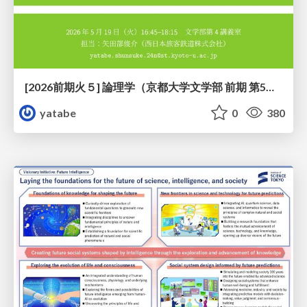
[2026前期火５] 論理学（京都大学文学部 前期 第5回）「 ならばの問題演習・proof net・かつの規則」
yatabe
0
380