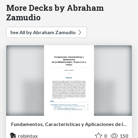
More Decks by Abraham
Zamudio
See All by Abraham Zamudio
Fundamentos, Caracteristicas y Aplicaciones de los Modulos NumPy , Matplotlib y Pandas
robintux
0
150