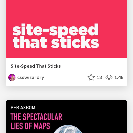
Site-Speed That Sticks
csswizardry
13
1.4k