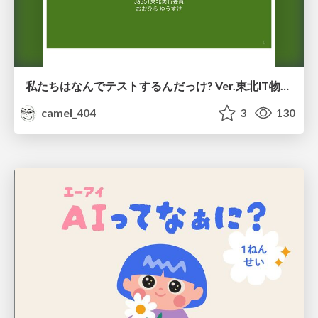
私たちはなんでテストするんだっけ? Ver.東北IT物産展2026 in 会津若松
camel_404
3
130