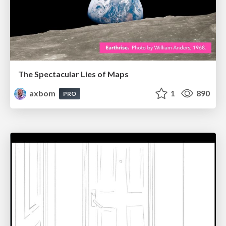
The Spectacular Lies of Maps
axbom
1
890
PRO