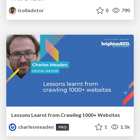
lcolladotor
0
790
Lessons Learnt from Crawling 1000+ Websites
charlesmeaden
1
1.5k
PRO