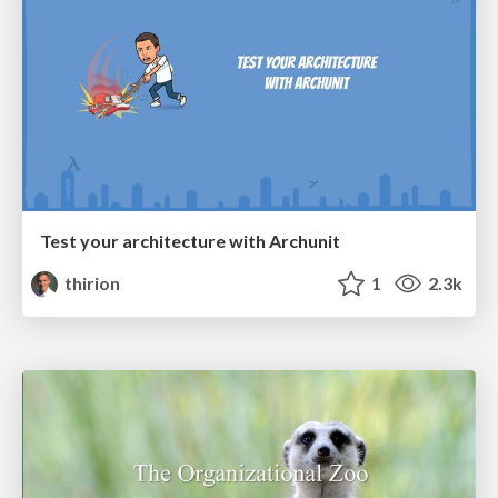
Test your architecture with Archunit
thirion
1
2.3k