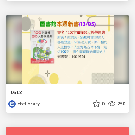
0513
cbtlibrary
0
250