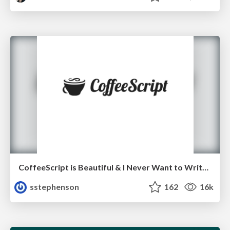
CoffeeScript is Beautiful & I Never Want to Write Plain JavaScript Again
sstephenson
162
16k