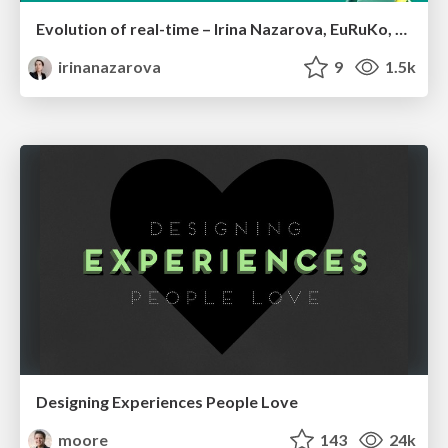
Evolution of real-time – Irina Nazarova, EuRuKo, 2024
irinanazarova
9
1.5k
Designing Experiences People Love
moore
143
24k