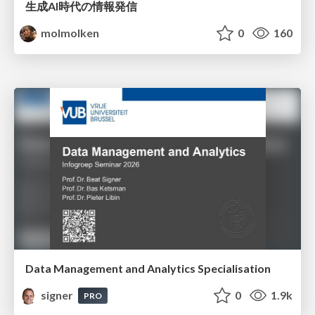
生成AI時代の情報発信
molmolken
0
160
Data Management and Analytics Specialisation
signer
0
1.9k
PRO