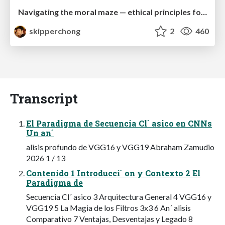
Navigating the moral maze — ethical principles for Al-driven product design
skipperchong
2
460
Transcript
El Paradigma de Secuencia Cl´ asico en CNNs
Un an´
alisis profundo de VGG16 y VGG19 Abraham Zamudio
2026 1 / 13
Contenido 1 Introducci´ on y Contexto 2 El
Paradigma de
Secuencia Cl´ asico 3 Arquitectura General 4 VGG16 y
VGG19 5 La Magia de los Filtros 3x3 6 An´ alisis
Comparativo 7 Ventajas, Desventajas y Legado 8