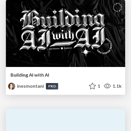
Building AI with AI
inesmontani
1
1.1k
PRO