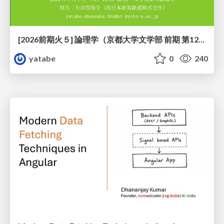
[2026前期火５] 論理学（京都大学文学部 前期 第12回）「証明を走らせる：カリー・ハワード対応」
yatabe
0
240