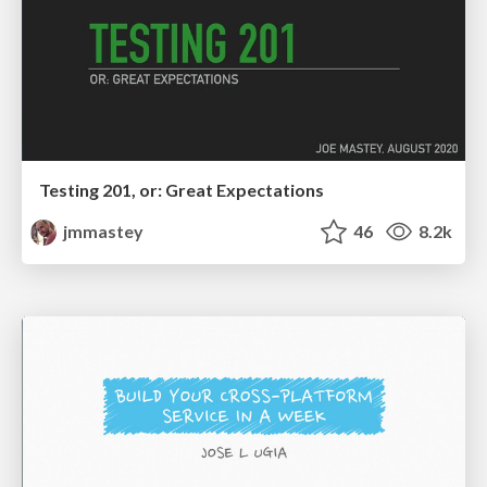
Testing 201, or: Great Expectations
jmmastey
46
8.2k