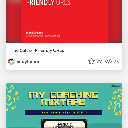
The Cult of Friendly URLs
andyhume
79
7k