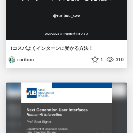
!コスパよくインターンに受かる方法！
ruribou
1
310