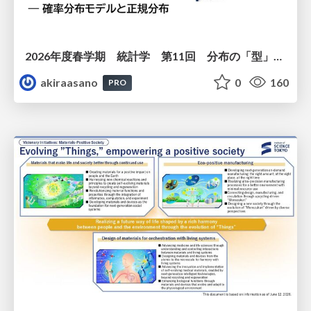
2026年度春学期 統計学 第11回 分布の「型」を考える － 確率分布モデルと正規分布 (2026. 6. 11)
akiraasano
0
160
PRO