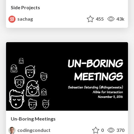
Side Projects
sachag
455
43k
Un-Boring Meetings
codingconduct
0
370