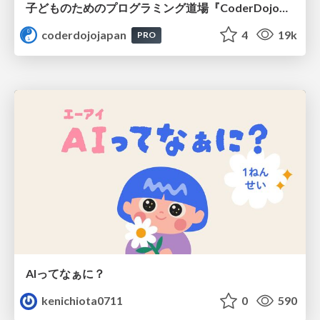
子どものためのプログラミング道場『CoderDojo』〜法人提携例〜 / Partnership with CoderDojo Japan
coderdojojapan
4
19k
PRO
AIってなぁに？
kenichiota0711
0
590