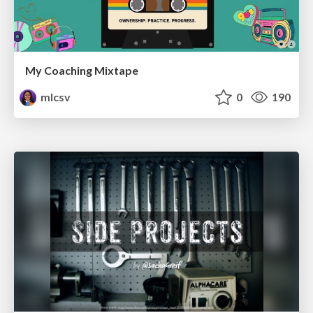
My Coaching Mixtape
mlcsv
0
190