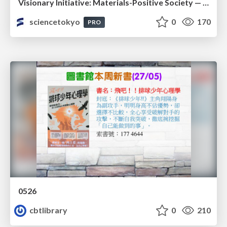
Visionary Initiative: Materials-Positive Society — Evolving “Things,” empowering a positive society | Science Tokyo
sciencetokyo
0
170
PRO
0526
cbtlibrary
0
210