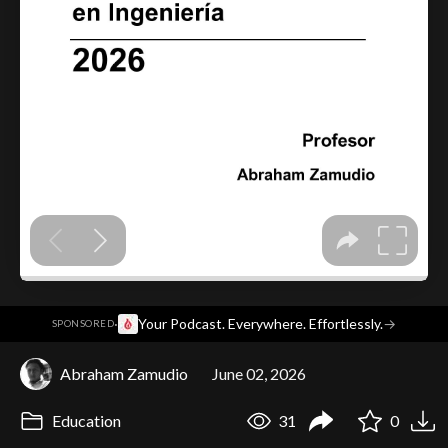
·
Your Podcast. Everywhere. Effortlessly.
→
SPONSORED
Abraham Zamudio
June 02, 2026
Education
31
0