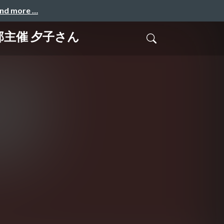
and more …
部主催 夕子さん