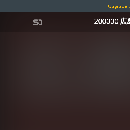
Upgrade t
20033