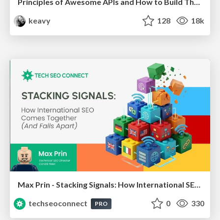
Principles of Awesome APIs and How to Build Them.
keavy
128
18k
Max Prin - Stacking Signals: How International SEO Comes Together (And Falls Apart)
techseoconnect
0
330
PRO