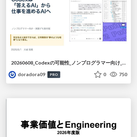
20260608_Codexの可能性_ノンプログラマー向け_大城追記
doradora09
0
750
PRO