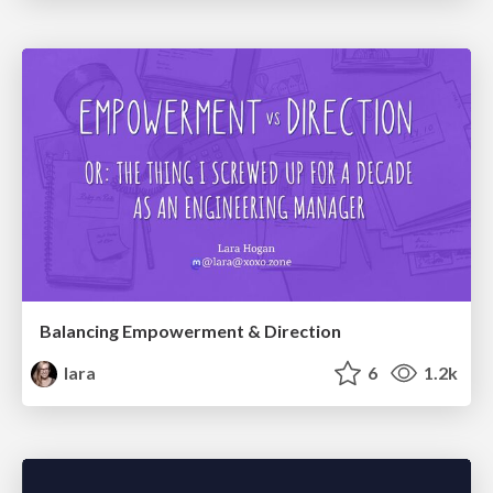
Balancing Empowerment & Direction
lara
6
1.2k