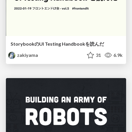
StorybookのUI Testing Handbookを読んだ
zakiyama
31
6.9k