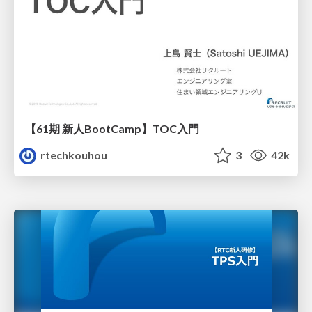
【61期 新人BootCamp】TOC入門
rtechkouhou
3
42k