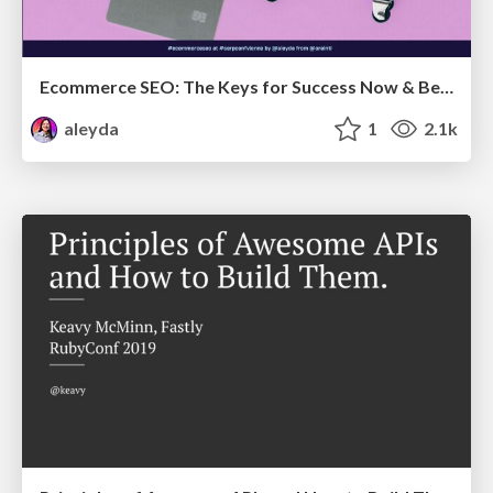
Ecommerce SEO: The Keys for Success Now & Beyond - #SERPConf2024
aleyda
1
2.1k