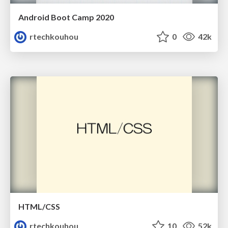
Android Boot Camp 2020
rtechkouhou
0
42k
HTML/CSS
rtechkouhou
10
52k