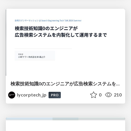
検索技術知識0のエンジニアが広告検索システムを内製化して運用するまで
lycorptech_jp
0
210
PRO