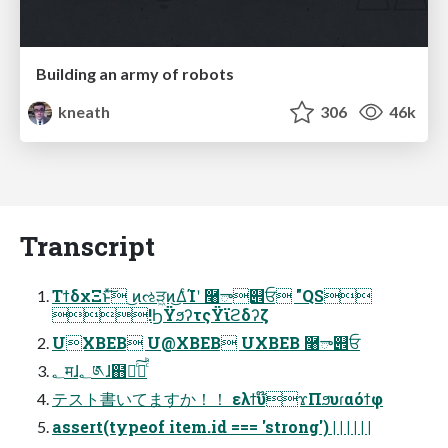
Building an army of robots
kneath
306
46k
Transcript
ΤϯδχΞͱͯ͠ ͜ͷઌੜ͖ͷ͜ΔͨΊʹ ࿨ా୎ਓ "QS
!ϦΫϧʔτςΫϊϩδʔζ
UXBEB U@XBEB UXBEB ࿨ా୎ਓ
؂मɺ؂༁ɺ຋༁ͨ͠ຊͨͪ
テスト書いてますか！！ ελϯυ໊ϫΠϧυɾαόϯφ
assert(typeof item.id === 'strong') | | | | | |