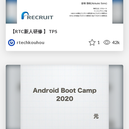
【RTC新人研修 】 TPS
rtechkouhou
1
42k