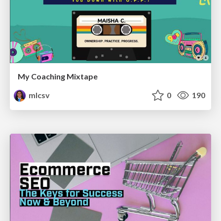
My Coaching Mixtape
mlcsv
0
190