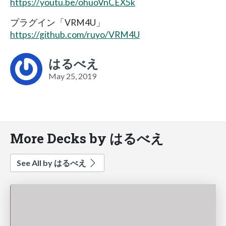
https://youtu.be/ohuoVnCEX5k
プラグイン「VRM4U」
https://github.com/ruyo/VRM4U
はるべえ
May 25, 2019
More Decks by はるべえ
See All by はるべえ