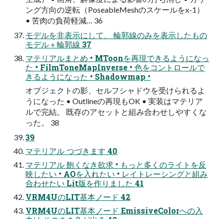
ング方向の逆転（PoseableMeshのスケールをx-1）
• 苦肉の負荷軽減… 36
モデルを非表示にして、 輪郭線のみを表示したもの
モデル＋輪郭線 37
マテリアルまとめ • MToonを再現できるようになっ
た • FilmToneMapInverse • 色をコントロールで
きるようになった • Shadowmap •
オブジェクトの影、セルフシャドウを受けられるよ
うになった • Outlineの再現もOK • 実装はマテリア
ルで完結。 既存のアセットと組み合わせしやすくな
った。 38
39
マテリアル つづきます 40
マテリアル 飽くなき欲求 • もっと多くのライトを反
映したい • AOを入れたい • レイトレーシングと組み
合わせたい Lit版を作りました 41
VRM4UのLIT基本ノード 42
VRM4UのLIT基本ノード EmissiveColorへの入