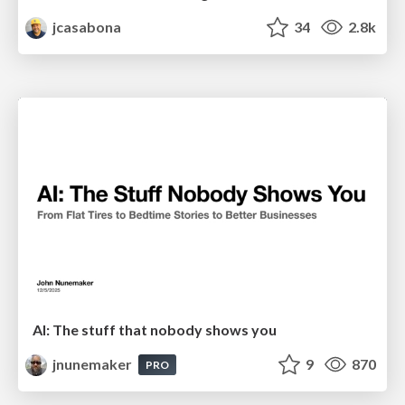
jcasabona
34
2.8k
AI: The stuff that nobody shows you
jnunemaker
9
870
PRO