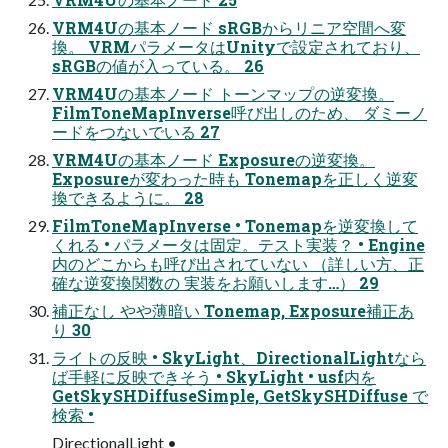
VRM4Uの基本ノード sRGBからリニア空間へ変
換。 VRMパラメータはUnityで設定されており、
sRGBの値が入っている。 26
VRM4Uの基本ノード トーンマップの逆変換。
FilmToneMapInverse呼び出しのため、 ダミーノ
ードをつないでいる 27
VRM4Uの基本ノード Exposureの逆変換。
Exposureが変わった時も Tonemapを正しく逆変
換できるように。 28
FilmToneMapInverse • Tonemapを逆変換して
くれる • パラメータは固定。テスト実装？ • Engine
内のどこからも呼び出されていない （詳しい方、正
確な逆変換関数の 実装をお願いします…） 29
補正なし やや薄暗い Tonemap, Exposure補正あ
り 30
ライトの反映 • SkyLight、DirectionalLightなら
ば手軽に反映できそう • SkyLight • usf内を
GetSkySHDiffuseSimple, GetSkySHDiffuse で
検索 •
DirectionalLight •