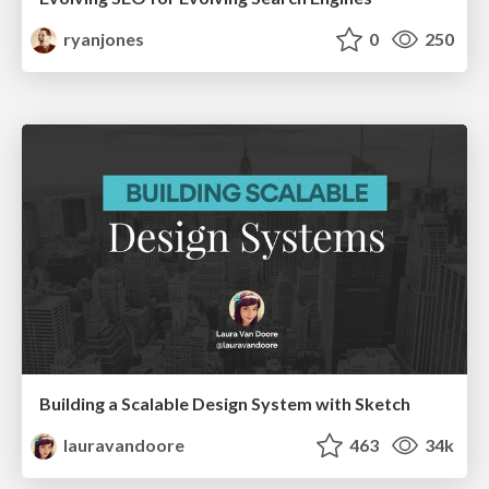
ryanjones
0
250
Building a Scalable Design System with Sketch
lauravandoore
463
34k