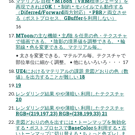
マテリアル 目標 • MToon（VRM標準シェーダ）を
再現できればOK！ • 制約 • モバイルでも動作する
（Diferred/Forward両方対応） • PBRと両立させ
る（ポストプロセス、GBufferを利用しない）
16
MToonの主な機能 • 主/陰 を任意の色・テクスチャ
で描画できる。 • 陰影の境界値を調整できる。 • 輪
郭線 • 色を変更できる。マテリアル毎。
• 太さを変更できる。マテルアル毎。テクスチャで
部位単位に細かく調整。 • 他にもいろいろ・・・ 17
UE4におけるマテリアルの課題 意図どおりの色（数
値）を出力することが難しい 18
19
レンダリング結果 やや薄暗い 利用したテクスチャ
20
レンダリング結果 やや薄暗い 利用したテクスチャ
RGB=(219,197,23) RGB=(238,199,33) 21
意図どおりの色を出すには • トーンマップを無効化
する • ポストプロセスでBaseColorを利用する • 古
いトーンマップに切り替える • ちょっと色ズレしま