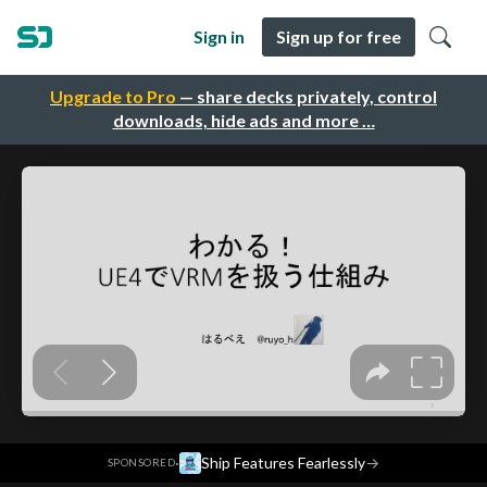
Sign in
Sign up for free
Upgrade to Pro
— share decks privately, control
downloads, hide ads and more …
·
Ship Features Fearlessly
→
SPONSORED