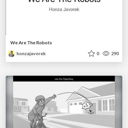
We Are The Robots
honzajavorek
0
290