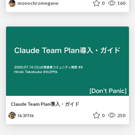
monochromegane
0
160
Claude Team Plan導入・ガイド
tk3fftk
0
250