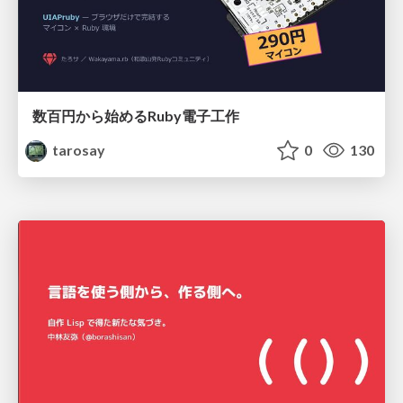
数百円から始めるRuby電子工作
tarosay
0
130