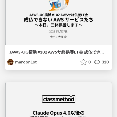
JAWS-UG横浜 #102 AWSサ終供養LT会 成仏できない AWS サービスたち 〜本日、三体供養します〜
maroon1st
0
310