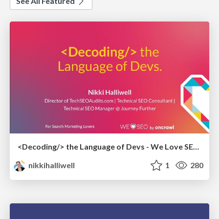
See All Featured
<Decoding/> the Language of Devs - We Love SEO 2024
nikkihalliwell
1
280