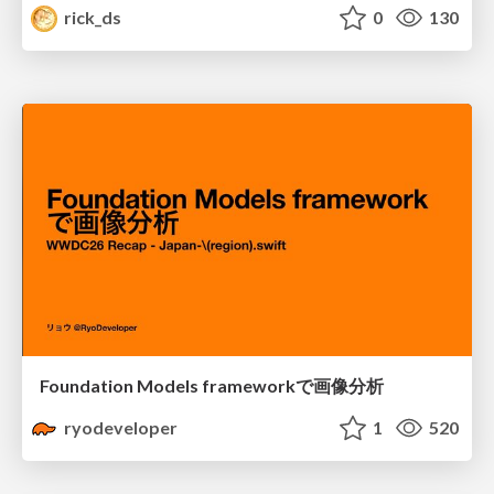
rick_ds
0
130
Foundation Models frameworkで画像分析
ryodeveloper
1
520