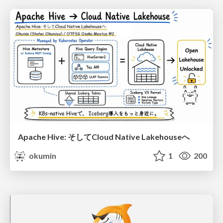
Apache Hive: そしてCloud Native Lakehouseへ
okumin
1
200