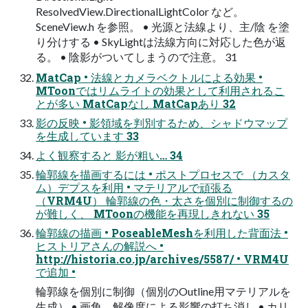
ResolvedView.DirectionalLightColor など。
SceneView.h を参照。 • 光源と法線より、主/陰 を塗
り分けする • SkyLightは法線方向に対応した色が返
る。 • 陰影がついてしまうので注意。 31
MatCap • 法線とカメラベクトルによる効果 •
MToonではリムライトの効果として利用されるこ
とが多い MatCapなし MatCapあり 32
影の反映 • 影領域を判別するため、シャドウマップ
を生成しています 33
よく観察すると 影が粗い… 34
輪郭線を描画するには • ポストプロセスで （カスタ
ム）デプスを利用 • マテリアルで頑張る
（VRM4U） 輪郭線の色・太さを個別に制御するの
が難しく、 MToonの機能を再現しきれない 35
輪郭線の描画 • PoseableMeshを利用した背面法 •
ヒストリアさんの解説へ •
http://historia.co.jp/archives/5587/ • VRM4U
で追加 •
輪郭線を個別に制御（個別のOutline用マテリアルを
生成） • 画角、解像度による影響の打ち消し • カリ