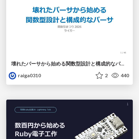
壊れたパーサから始める関数型設計と構成的なパーサ #fp_matsuri
raiga0310
2
440