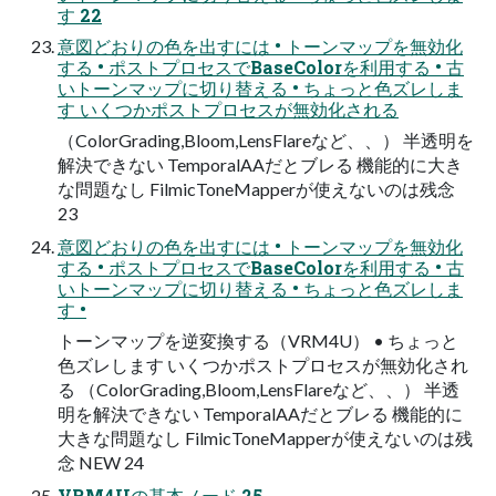
す 22
意図どおりの色を出すには • トーンマップを無効化
する • ポストプロセスでBaseColorを利用する • 古
いトーンマップに切り替える • ちょっと色ズレしま
す いくつかポストプロセスが無効化される
（ColorGrading,Bloom,LensFlareなど、、） 半透明を
解決できない TemporalAAだとブレる 機能的に大き
な問題なし FilmicToneMapperが使えないのは残念
23
意図どおりの色を出すには • トーンマップを無効化
する • ポストプロセスでBaseColorを利用する • 古
いトーンマップに切り替える • ちょっと色ズレしま
す •
トーンマップを逆変換する（VRM4U） • ちょっと
色ズレします いくつかポストプロセスが無効化され
る （ColorGrading,Bloom,LensFlareなど、、） 半透
明を解決できない TemporalAAだとブレる 機能的に
大きな問題なし FilmicToneMapperが使えないのは残
念 NEW 24
VRM4Uの基本ノード 25