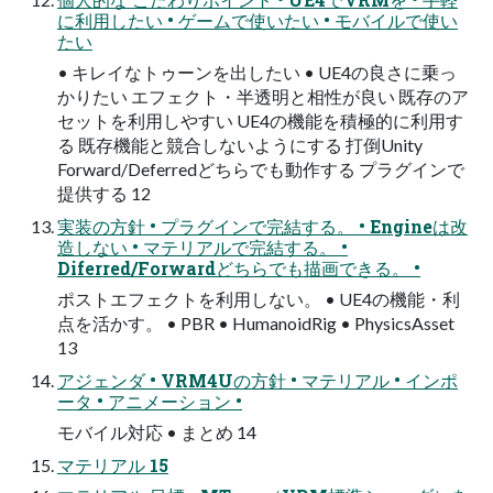
に利用したい • ゲームで使いたい • モバイルで使い
たい
• キレイなトゥーンを出したい • UE4の良さに乗っ
かりたい エフェクト・半透明と相性が良い 既存のア
セットを利用しやすい UE4の機能を積極的に利用す
る 既存機能と競合しないようにする 打倒Unity
Forward/Deferredどちらでも動作する プラグインで
提供する 12
実装の方針 • プラグインで完結する。 • Engineは改
造しない • マテリアルで完結する。 •
Diferred/Forwardどちらでも描画できる。 •
ポストエフェクトを利用しない。 • UE4の機能・利
点を活かす。 • PBR • HumanoidRig • PhysicsAsset
13
アジェンダ • VRM4Uの方針 • マテリアル • インポ
ータ • アニメーション •
モバイル対応 • まとめ 14
マテリアル 15