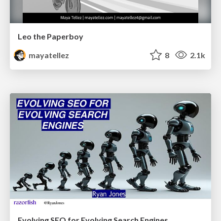
Leo the Paperboy
mayatellez
8
2.1k
Evolving SEO for Evolving Search Engines