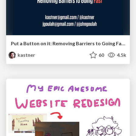
Put a Button on it: Removing Barriers to Going Fast.
kastner
60
4.5k