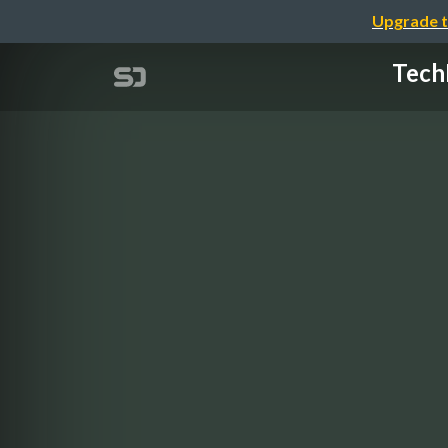
Upgrade t
Te