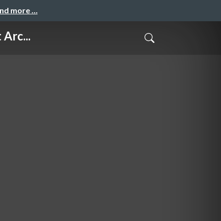
and more …
Arc...