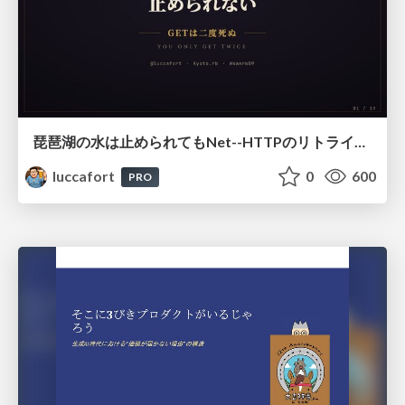
琵琶湖の水は止められてもNet--HTTPのリトライは止められない / You might be able to stop the water flow of Lake Biwa but you can't stop Net::HTTP retries
luccafort
0
600
PRO