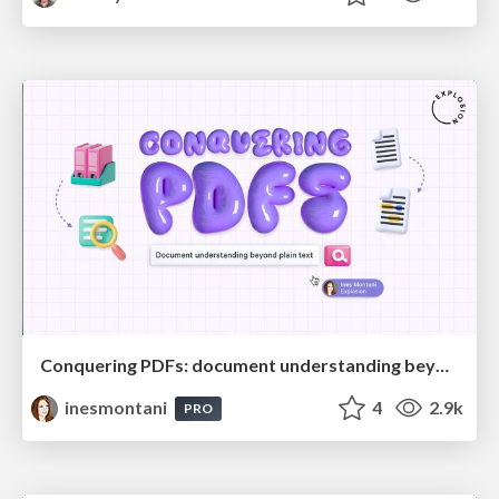
Conquering PDFs: document understanding beyond plain text
inesmontani
4
2.9k
PRO