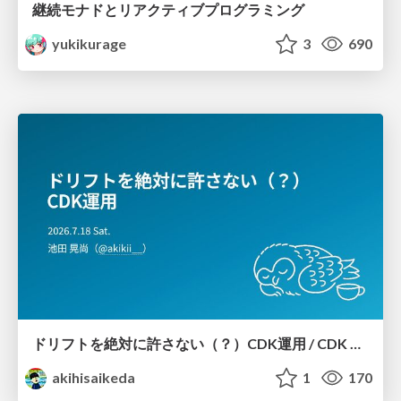
継続モナドとリアクティブプログラミング
yukikurage
3
690
ドリフトを絶対に許さない（？）CDK運用 / CDK Ops with Zero Tolerance for Drifts (?)
akihisaikeda
1
170