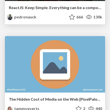
ReactJS: Keep Simple. Everything can be a component!
pedronauck
666
130k
The Hidden Cost of Media on the Web [PixelPalooza 2025]
tammyeverts
2
440