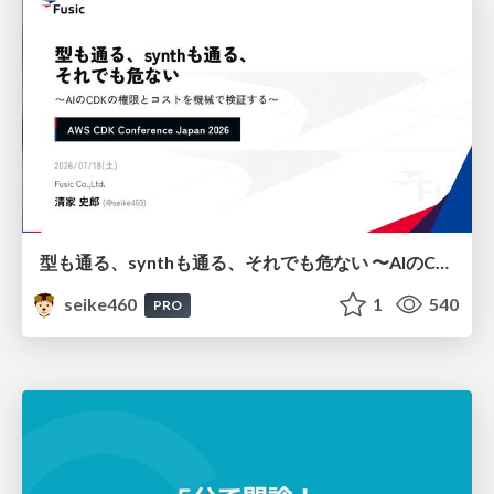
型も通る、synthも通る、それでも危ない 〜AIのCDKの権限とコストを機械で検証する〜 / It Passes Type Checks, It Passes Synth Checks, but It’s Still Risky — Automatically Verifying Permissions and Costs in AI’s CDK —
seike460
1
540
PRO