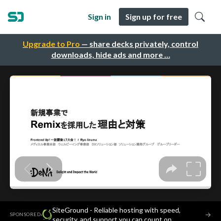
Sign in
Sign up for free
Upgrade to Pro
— share decks privately, control
downloads, hide ads and more …
SiteGround - Reliable hosting with speed,
·
→
SPONSORED
security, and support you can count on.