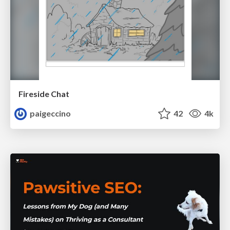
Fireside Chat
paigeccino
42
4k