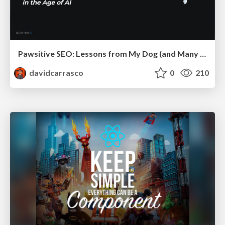
Pawsitive SEO: Lessons from My Dog (and Many Mistakes) on Thriving as a Consultant in the Age of AI
davidcarrasco
0
210