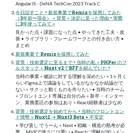
AngularJS - DeNA TechCon 2023 Track C
今日話すこと • 新規事業でRemixを採用してみた
（3年前〜現在） ◦ 背景 ◦ 決定に至った理由 • 実際
に3年使ってみて ◦
良かった点 ◦ 課題になった点 • やってきた工夫・改
善 • ライブラリ・フレームワークとの付き合い方 •
まとめ
新規事業で Remixを採用してみた
背景：技術選定に至るまで • 当時の私 ◦ PHPer のフ
ルスタック ◦ Nuxt v2でBFFを組んでいた •
当時の事業 ◦ 健診に対する理解を深めたい ◦ 1ヶ月く
らいFigma上で議論をしているがなかなか結論がで
ない ◦ サクッと動くものを作りたい • 当時のチーム
◦ フロントエンド専属は自分のみ ◦ 新卒・インター
ン、業務委託の参加はあり ◦ React経験者は少なめ
背景：技術選定を始めてから • 当時のフロントエン
ド情勢 ◦ Nuxt2 → Nuxt3 Beta ▪ 不安定
+ 学び直し でうーん ◦ Next ▪ 戦略・構造の熟考が必
要。 MVPで使うには重い ▪ Reactに理解が深いメン