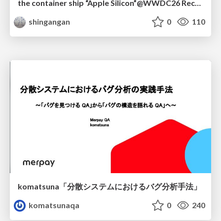
the container ship “Apple Silicon”@WWDC26 Recap -Japan-\(region).swift
shingangan
0
110
komatsuna「分散システムにおけるバグ分析手法」
komatsunaqa
0
240