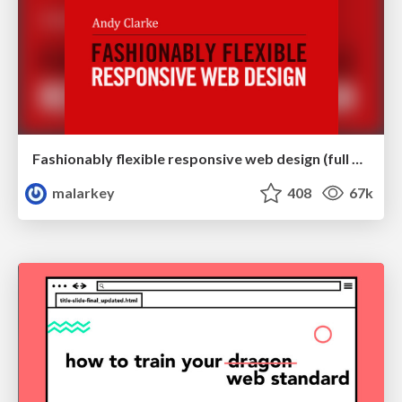
Fashionably flexible responsive web design (full day workshop)
malarkey
408
67k