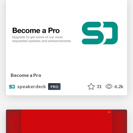
Become a Pro
speakerdeck
31
6.2k
PRO