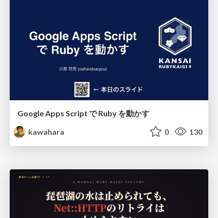
Google Apps Script で Ruby を動かす
kawahara
0
130