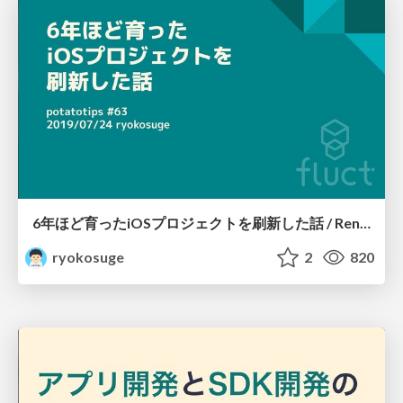
6年ほど育ったiOSプロジェクトを刷新した話 / Renewed iOS project that grew up for about 6 years
ryokosuge
2
820