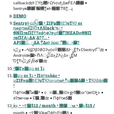
callbackʣͰΞϓϦ಺ͰΩϟονͰ͖ΔͷͰͦΕΛ࢖͑͹ •
Sentryͷ΍ͭ͸·ͩ׬੒ͯ͠ͳ͍ͷͰ࢖͍෺ʹͳΒͳ͍…ɻ
DEMO
SentryͰରԠ͍ͨ͠෦෼ • ZIPμ΢ϯϩʔυΤϥʔ or
ղౚࣦഊͷ࣌ͷΞϥʔτΛSlackʹૹ৴ •
ϑΝΠϧαΠζͳͲͷόϦσʔγϣϯ͸ͳͯ͘͠ɺHEADͷϑΝΠ
ϧαΠζΛݟΔΑ͏ʹ͢ΔͳͲ… •
API͸؂ࢹ͕ೖΔΑ͏ʹͳ͍ͬͯΔͷͰɺൈ͖ʹͯ͠΋େৎ෉͔ͳ
ͱࢥ͍·͢ɻ • ࠓޙϢʔβʔϑΟʔυόοΫ΋௥ՃͰೖΕ͍ͨͳͱʢSentry࣍ୈʣ •
Androidͷ࣮૷ͰޮՌΛൃش͍ͯ͠Δͱ͜ΖΛݟΔͱೖΕ͍͍ͯΜ
͡Όͳ͍͔ͳͱࢥ͍ͬͯ·͢ɻʢݸਓతʹ͸ʣ
গ͠͹͔Γͷ໿ଋࣄ or ܾΊࣄ
໿ଋࣄ or ܾΊࣄ • Πϕϯτͷλάͷ •
ʮZIPͷμ΢ϯϩʔυΤϥʔʯͱʮղౚͰ͖ͳ͔ͬͨʯ͸෼͚Δ΂͖͔ • ΤϥʔϨϕϧ΋
•
Πϕϯτͷ৘ใͷ෇༩ • େମ͸࡞඼IDͱࣦഊͨ͠࿩(orר)ͷIDͰ͍͍͔ͱ •
ϧʔϧͷબఆ • ִؒʢ෼,࣌,೔ʣ • Πϕϯτͷճ਺
͓ۚͷ͜ͱ • ࠷௿$12 / month • ೥෷͍ઃఆ • ݄෷͍ͩͱ$15 /
month • ࠷௿50kͷΠϕϯτϩά͕࢒Δ •