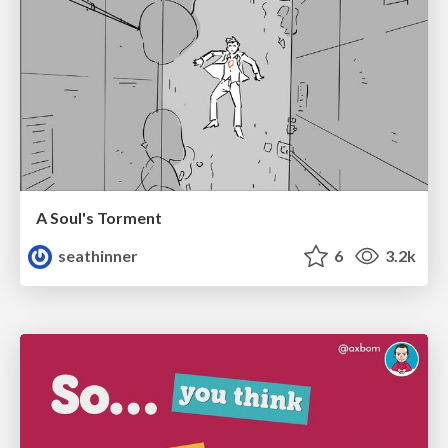
A Soul's Torment
seathinner
6
3.2k