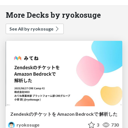
More Decks by ryokosuge
See All by ryokosuge
Zendeskのチケットを Amazon Bedrockで 解析した
ryokosuge
3
730