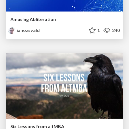
Amusing Abliteration
ianozsvald
1
240
Six Lessons from altMBA