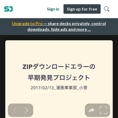
Sign in
Sign up for free
Upgrade to Pro
— share decks privately, control
downloads, hide ads and more …