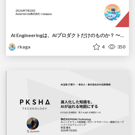
AI Engineeringは、AIプロダクトだけのものか？ 〜AIがソフトウェアを作る時代の新しい当たり前〜 / No AI in your product. AI Engineering in your development.
rkaga
4
350