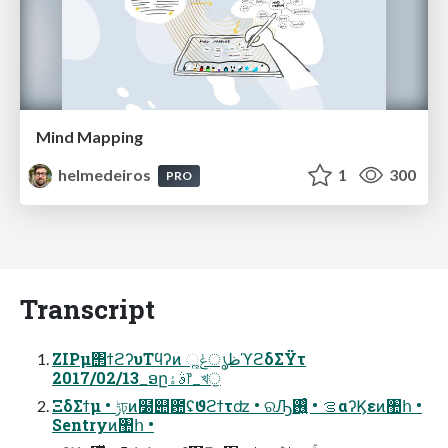
Mind Mapping
helmedeiros
1
300
PRO
Transcript
ZIPμ΢ϯϩʔυΤϥʔͷ ૣظൃݟϓϩδΣΫτ
2017/02/13_ອըࣄۀ෦_খੁ
ΞδΣϯμ • ݱঢ়ͷ໰୊఺ʢϑϩϯτʣ • ରԠࡦ • ࢖͍͍ͨαʔϏεͷ঺հ •
Sentryͷ঺հ •