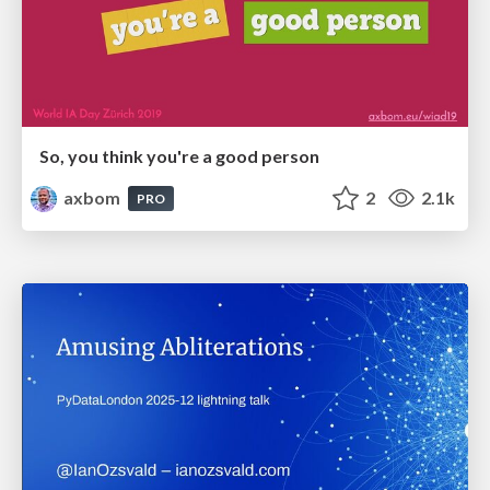
So, you think you're a good person
axbom
2
2.1k
PRO