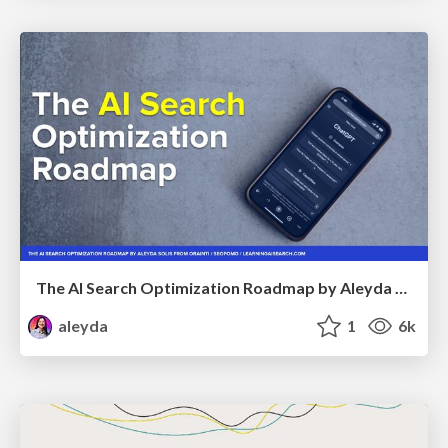
The AI Search Optimization Roadmap by Aleyda Solis
aleyda
1
6k