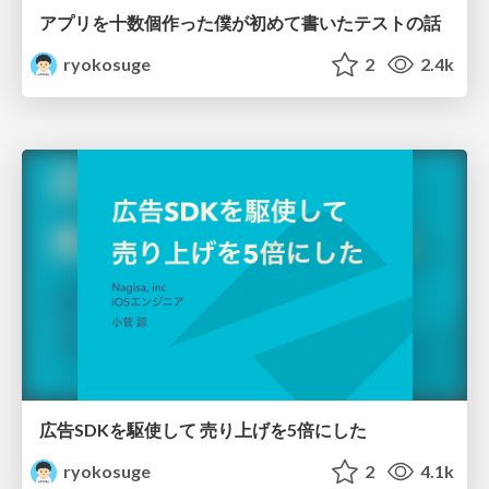
アプリを十数個作った僕が初めて書いたテストの話
ryokosuge
2
2.4k
広告SDKを駆使して 売り上げを5倍にした
ryokosuge
2
4.1k