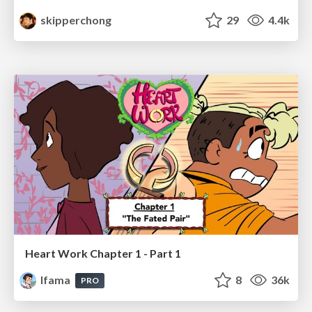
skipperchong
29
4.4k
Heart Work Chapter 1 - Part 1
lfama
8
36k
PRO