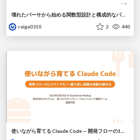
壊れたパーサから始める関数型設計と構成的なパーサ #fp_matsuri
raiga0310
2
440
使いながら育てる Claude Code — 開発フローの1コマンド化 × 繰り返し指摘の自動仕組み化