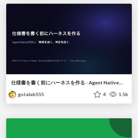
仕様書を書く前にハーネスを作る - Agent Native開発は「探索を速く、判定を固く」
gotalab555
4
1.5k