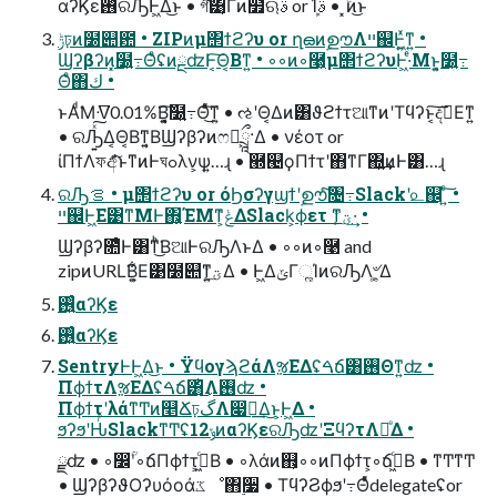
αʔϏε࢖ͬͯରԠͰ͖Δ͜ͱ • গ͠͹͔Γͷ໿ଋࣄ or ܾΊࣄ • ͓ۚͷ͜ͱ
ݱঢ়ͷ໰୊఺ • ZIPͷμ΢ϯϩʔυ or ղౚͷࣦഊΛײ஌Ͱ͖͍ͯͳ͍ •
Ϣʔβʔͷ͓໰͍߹ΘͤʢͷྔʣͰ͔͠Θ͔Βͳ͍ • ◦◦ͷ◦࿩͕μ΢ϯϩʔυͰ͖·ͤΜͱ͍͏͓໰͍߹
Θͤ΋ك •
ͱΑͩ͘Μᐌ͘0.01%͘Β͍͔͓͠໰͍߹Θͤͯ͜͠ͳ͍ • ઌʹΘ͔Δͷ͸ϑϩϯτଆͳͷʹΤϥʔͱ͔͠දࣔ͞Εͳ͍
• ରԠ͍ͯ͠Δ͔Θ͔Βͳ͍͔ΒϢʔβʔͷෆຬ͕ཷ·Δ • νέοτ or
ίΠϯΛফඅͨ͋͠ͱͳͷͰঘߋλν͕ѱ͍…ɻ • ཭୤ϙΠϯτʹ΋ͳΓ΍͍͢ͷͰ͸…ɻ
ରԠࡦ • μ΢ϯϩʔυ or όϦσʔγϣϯʹࣦഊͨ͠৔߹Slackʹ௨஌ ͍ͨ͠ •
ײ஌Ͱ͖Ε͹ͳΜͰ΋͍͍͕ΈΜͳ͕ݟͯΔSlack͕ϕετ ͳؾ͕ͯ͠·͢ •
Ϣʔβʔ೚ͤͰ͸ͳͪ͘͜ΒଆͰରԠΛͱΔ • ◦◦ͷ◦࿩ and
zipͷURL͘Β͍͕͋Ε͹໰୊ͳ͍ؾ͕ͯ͠Δ • Ͱ͖ΔݶΓૣΊͷରԠΛ৺͕͚Δ
࢖͍͍ͨαʔϏε
࢖͍͍ͨαʔϏε
SentryͰͰ͖Δ͜ͱ • ΫϥογϡϩάΛૹΕΔʢࠓճ͸࢖Θͳ͍ʣ •
ΠϕϯτΛૹΕΔʢࠓճ͸ͬͪ͜Λ࢖͏ʣ •
ΠϕϯτʹλάͳͲͷ௥Ճঢ়گΛ෇༩͢Δ͜ͱ͕Ͱ͖Δ •
ϧʔϧʹԊͬͯSlackͳͲʢ12ݸͷαʔϏεରԠʣʹΞϥʔτΛྲྀͤΔ •
ྫʣ • ◦෼ؒʹ◦ճΠϕϯτ͕ى͖ͨΒ • ◦λάͷ஋͕◦◦ͷΠϕϯτ͕◦ճى͖ͨΒ • ͳͲͳͲ
• ϢʔβʔϑΟʔυόοάػೳ΋࣮૷ • ΤϥʔϨϕϧʹ߹Θͤͯdelegateʢor