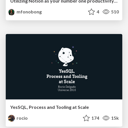
Utilizing Notion as your number one productivity tool
mfonobong
4
510
YesSQL, Process and Tooling at Scale
rocio
174
15k