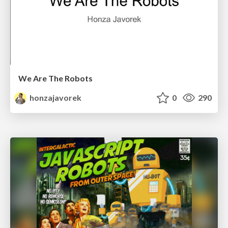
We Are The Robots
honzajavorek
0
290