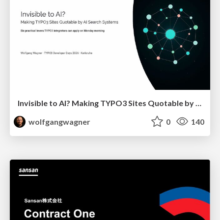
Invisible to AI? Making TYPO3 Sites Quotable by AI Search Systems
wolfgangwagner
0
140