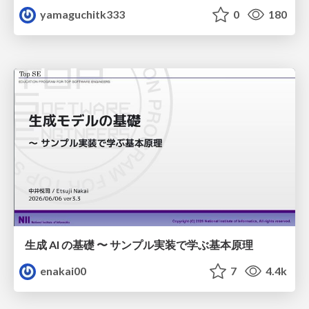
yamaguchitk333
0
180
生成 AI の基礎 〜 サンプル実装で学ぶ基本原理
enakai00
7
4.4k