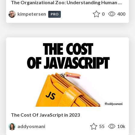
The Organizational Zoo: Understanding Human Behavior Agility Through Metaphoric Constructive Conversations (based on the works of Arthur Shelley, Ph.D)
kimpetersen
0
400
PRO
The Cost Of JavaScript in 2023
addyosmani
55
10k