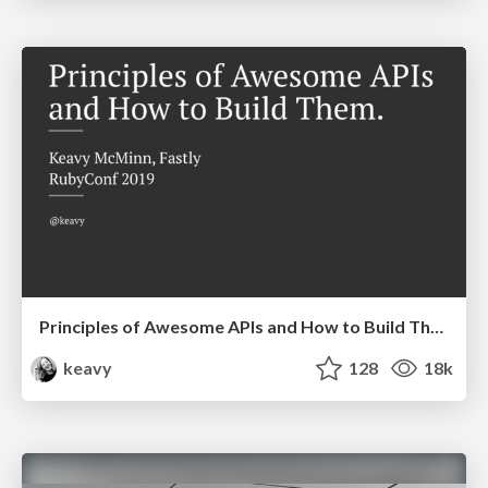
Principles of Awesome APIs and How to Build Them.
keavy
128
18k