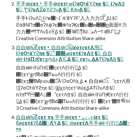
⼿手ಈςετ • ⼿手ಈςετͰͷίʔσΟϯάϓϩηε § ίʔυΛॻ͘
§ Ͳ͔͜ʹίʔυΛΞοϓϩʔυ͢Δ § Ϗϧυ͢Δ §
⼿手ͰίʔυΛಈ͔͢ (ଟ͘ͷ৔߹ɺॱ൪ʹϑΥʔϜʹ⼊入⼒力力ͨ͠Γ͢ Δ) §
ϩάϑΝΠϧ΍σʔλϕʔε΍֎෦αʔϏε΍ม਺ͷ஋΍ը⾯面ग़ ⼒
力力಺༰ͳͲΛνΣοΫ͢Δ § ΋͠͏·͘ಈ࡞͠ͳ͔ͬͨΒɺ্هΛ࠷ॳ͔Β܁Γฦ͢ 2
Creative Commons Attribution Share-alike
⾃自ಈԽ͞Εͨςετ • ⾃自ಈԽͨ͠ϢχοτςετΛ⽤用͍ͨ
ίʔσΟϯάϓϩηε § ̍ͭ·ͨ͸਺ݸͷςετέʔεΛॻ͘ § ⾃自
ಈͰίϯύΠϧ͠ςετ͕ࣦഊ͢Δ͜ͱΛ֬ೝ͢Δ § ςετ͕௨ΔΑ͏ͳίʔυΛॻ͘ §
⾃自ಈͰίϯύΠϧ͠࠶౓ςετΛ࣮⾏行行͢Δ §
΋͠ςετʹࣦഊͨ͠Βద੾ͳมߋΛ⾏行行͏ §
΋͠ςετ͕੒ޭͨ͠Β࣍ͷϝιου΋ಉ͡Α͏ʹίʔσΟϯά ͢Δ • ⾃自ಈԽͨ͠ػೳςετΛ⽤
用͍ͨίʔσΟϯάϓϩηε § Ϣχοτςετʹશͯύε͢ΔΑ͏ͳίʔυΛॻ͘ §
πʔϧͳͲ౳Λ࢖ͬͯػೳςετΛॻ͘ § ⾃自ಈͰίϯύΠϧͯ͠ςετΛ࣮⾏行
行͢Δ § ΋͠ςετʹࣦഊͨ͠Βద੾ͳมߋΛ⾏行行͏ § ΋͠ςετʹ੒ޭͨ͠Β࣍ʹਐΉ
3 Creative Commons Attribution Share-alike
⾃自ಈԽ͞Εͨςετ vs ⼿手ಈςετ • ࡞ۀྔͱίετ §
6ͭͷςετέʔε͕͋Δ৔߹Λߟ͑Δ § શͯͷςετΛ⼿手ಈͰ࣮⾏行行͢Δ৔߹
=>