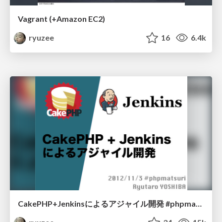
Vagrant (+Amazon EC2)
ryuzee
16
6.4k
CakePHP+Jenkinsによるアジャイル開発 #phpmatsuri