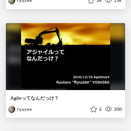
ryuzee
34
15k
Agileってなんだっけ？
ryuzee
2
200