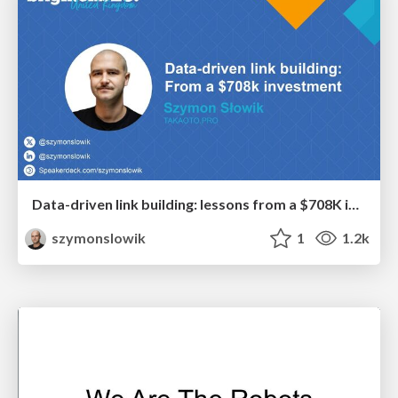
Data-driven link building: lessons from a $708K investment (BrightonSEO talk)
szymonslowik
1
1.2k