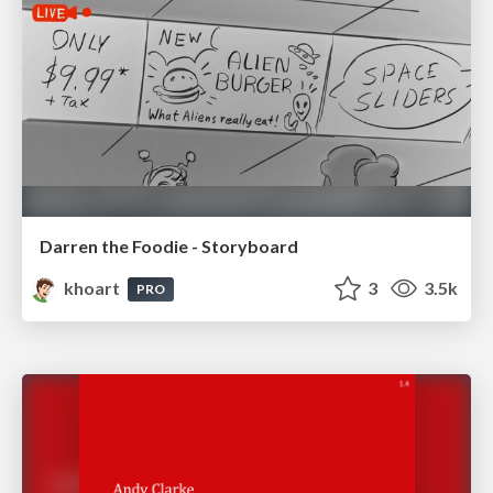
Darren the Foodie - Storyboard
khoart
3
3.5k
PRO