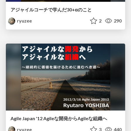
アジャイルコーチで学んだ30+αのこと
ryuzee
2
290
Agile Japan '12 Agileな開発からAgileな組織へ
ryuzee
3
440