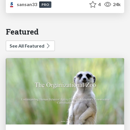
sansan33
4
24k
PRO
Featured
See All Featured