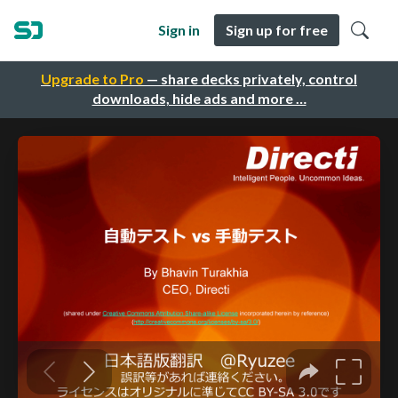
Sign in
Sign up for free
Upgrade to Pro
— share decks privately, control
downloads, hide ads and more …