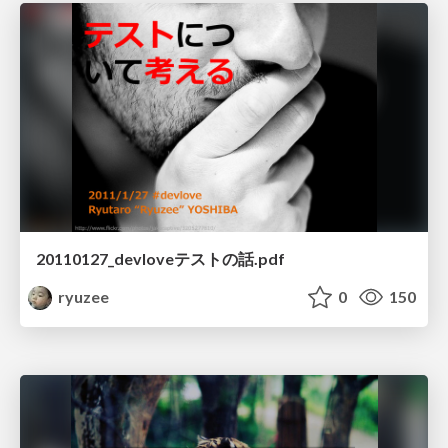
20110127_devloveテストの話.pdf
ryuzee
0
150