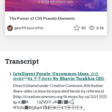
The Power of CSS Pseudo Elements
geoffreycrofte
82
6.5k
Transcript
Intelligent People. Uncommon Ideas. ⾃自
ಈςετvs ⼿手ಈςετ By Bhavin Turakhia CEO,
Directi (shared under Creative Commons Attribution
Share-alike License incorporated herein by reference)
(http://creativecommons.org/licenses/by-sa/3.0/) ⽇日
ຊޠ൛຋༁ !3ZV[FF ޡ༁౳͕͋Ε͹࿈བྷ͍ͩ͘͞ɻ
ϥΠηϯε͸ΦϦδφϧʹ४ͯ͡$$#:4"Ͱ͢