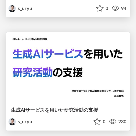
s_uryu
0
94
生成AIサービスを用いた研究活動の支援
s_uryu
0
230