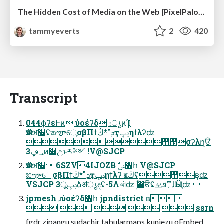
The Hidden Cost of Media on the Web [PixelPalooza 2025]
tammyeverts
2
420
Transcript
044ϕʔεͰͷ ύοέʔδ ։ൃͷ͢͢Ί
ӝੜਅ໵ʢಙౡେֶσβΠϯܕ"*ڭҭݚڀηϯλʔʣ
೥౓σʔλղੳ
؀ڥ3ͷ੔උͱར༻ !V@SJCP
ӝੜਅ໵ 6SZV4IJOZB ࣗݾ঺հ V@SJCP
ಙౡେֶσβΠϯܕ"*ڭҭݚڀηϯλʔ ॿڭʢ೥݄ʙʣ
VSJCP 3ݚڀूձॳൃදʢ-5Λআ͘ʣ ۭؒ෼ੳʢ؍ޫܦࡁɺӸֶʣ 
jpmesh ɹύοέʔδ঺հ jpndistrict ʙ
     ssrn
fgdr zipangu sudachir tabularmaps kuniezu oEmbed