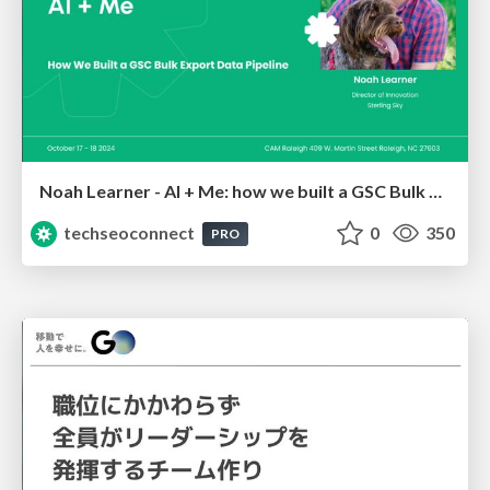
Noah Learner - AI + Me: how we built a GSC Bulk Export data pipeline
techseoconnect
0
350
PRO