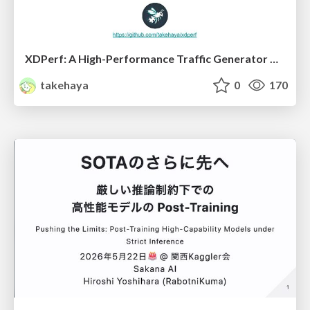
XDPerf: A High-Performance Traffic Generator Built with WASM and eBPF
takehaya
0
170