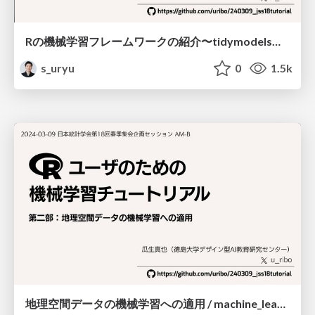
Rの機械学習フレームワークの紹介〜tidymodelsを中心に〜 / machine_learning_with_r2024
s_uryu
0
1.5k
地理空間データの機械学習への適用 / machine_learning_for_spatial_data