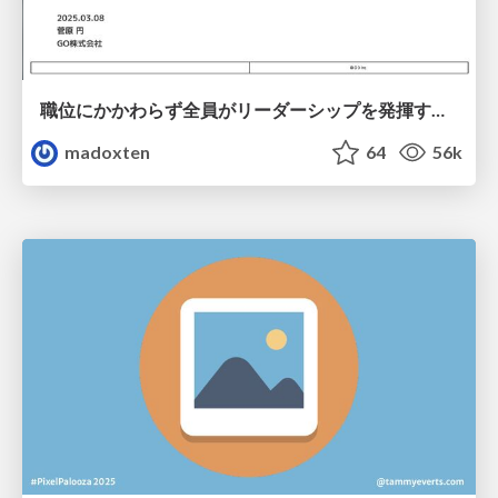
職位にかかわらず全員がリーダーシップを発揮するチーム作り / Building a team where everyone can demonstrate leadership regardless of position
madoxten
64
56k