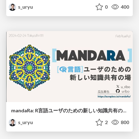
s_uryu
0
400
mandaRa: R言語ユーザのための新しい知識共有の場 / mandara_tokyor111
s_uryu
2
800