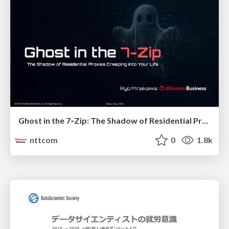
Ghost in the 7‑Zip: The Shadow of Residential Proxies Creeping into Your Life
nttcom
0
1.8k