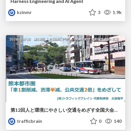
Harness Engineering and Al Agent
kzinmr
3
1.9k
第12回人と環境にやさしい交通をめざす全国大会／熊本都市圏「車1割削減、渋滞半減、公共交通2倍」をめざして
trafficbrain
0
140