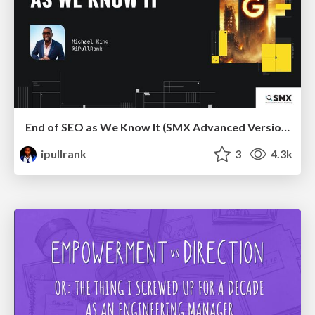
End of SEO as We Know It (SMX Advanced Version)
ipullrank
3
4.3k