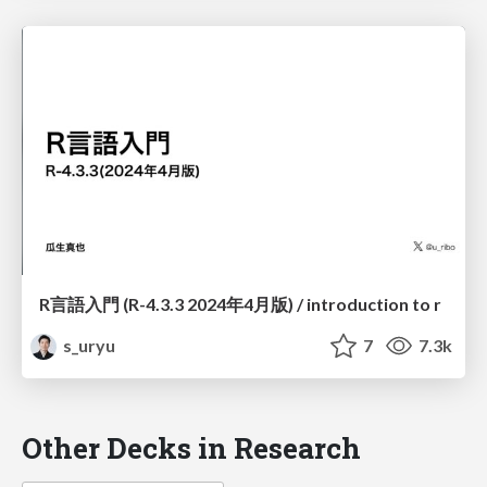
R言語入門 (R-4.3.3 2024年4月版) / introduction to r
s_uryu
7
7.3k
Other Decks in Research