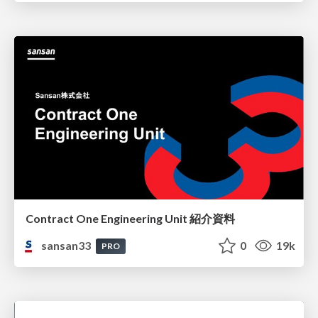
Contract One Engineering Unit 紹介資料
sansan33
0
19k
PRO