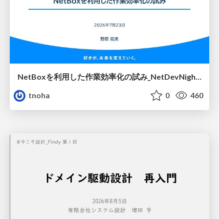
NetBoxを利用した作業効率化の試み_NetDevNight4
tnoha
0
460