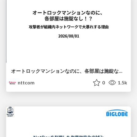
オートロックマンションなのに、各部屋は施錠なし！？ 攻撃者が組織内ネットワークで大暴れする理由 / The Front Door Is Locked, but the Rooms Are Wide Open: Why Attackers Move Freely Inside Enterprise Networks
nttcom
0
1.5k