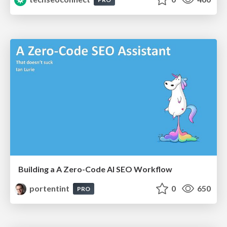
Building a A Zero-Code AI SEO Workflow
portentint
0
650
PRO