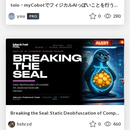
toio・myCobotでフィジカルAIっぽいことを行うための検討（とりあえず調査） / フィジカルAI LT（IoTLTによる開催）
you
0
280
PRO
Breaking the Seal: Static Deobfuscation of Compiled V8 JavaScript Bytecode Malware
hshrzd
0
460