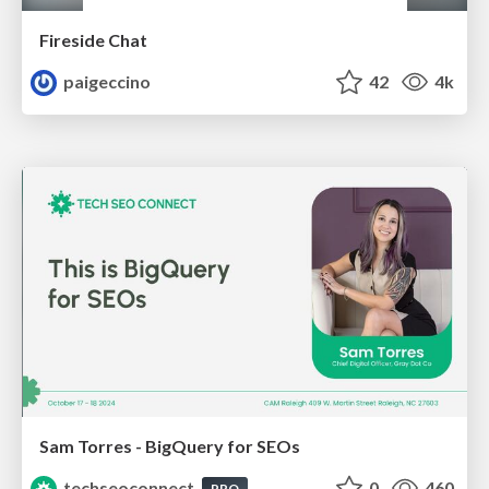
Fireside Chat
paigeccino
42
4k
Sam Torres - BigQuery for SEOs
techseoconnect
0
460
PRO