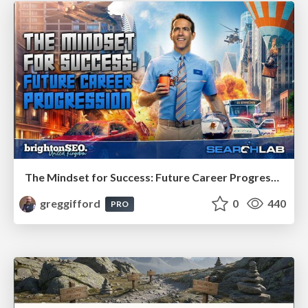
The Mindset for Success: Future Career Progression
greggifford
0
440
PRO