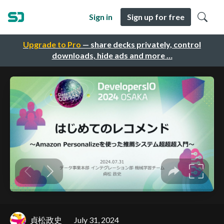
Sign in
Sign up for free
Upgrade to Pro
— share decks privately, control
downloads, hide ads and more …
貞松政史
July 31, 2024