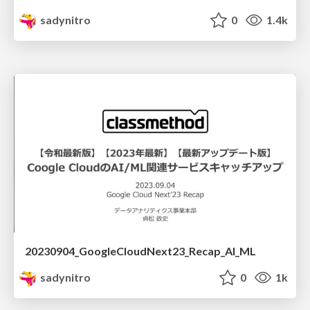
sadynitro
0
1.4k
20230904_GoogleCloudNext23_Recap_AI_ML
sadynitro
0
1k