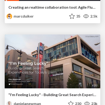
Creating an realtime collaboration tool: Agile Flush - .NET Oxford
marcduiker
35
2.5k
"I'm Feeling Lucky" - Building Great Search Experiences for Today's Users (#IAC19)
danielanewman
230
23k