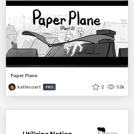
Paper Plane
katiecoart
2
52k
PRO