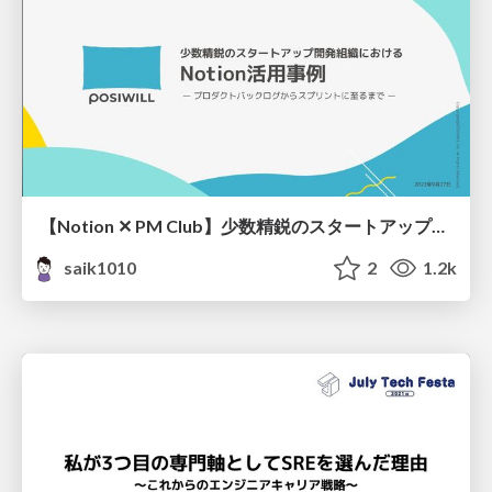
【Notion ✕ PM Club】少数精鋭のスタートアップ開発組織におけるNotion活用事例 ～プロダクトバックログからスプリントに至るまで～
saik1010
2
1.2k