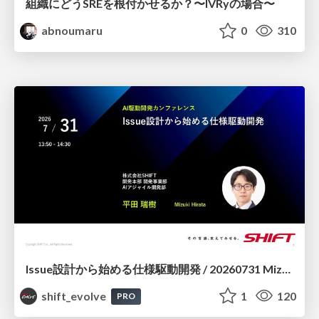
組織にどうSREを根付かせるか？〜IVRyの場合〜
abnoumaru
0
310
Issue設計から始める仕様駆動開発 / 20260731 Mizuki Hirata
shift_evolve
1
120
PRO