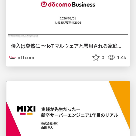
侵入は突然に 〜 IoTマルウェアと悪用される家庭の機器 ～ / When Intrusion Strikes: IoT Malware and the Abuse of Home Devices
nttcom
0
1.4k