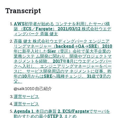
Transcript
AWS初学者が始める コンテナを利用したサーバ構
築 （ECS／Fargate） 2021/03/12 株式会社ウエデ
ィングパーク 斉藤 健太
斉藤 健太 株式会社ウエディングパーク エンジニア
リングマネージャー（backend→QA→SRE） 2010
年に新卒入社したSier（受託）会社で某大手企業の
業務システ ム開発に関わり、開発やプロジェクトマ
ネジメントを経験。 2017年8月にウエディングパー
クへ入社し、 エンジニアリングマネージャーをベー
スに、サービス開発周辺のマ ネジメントに従事。昨
年の10月からはSREへ職種チェンジ。 31歳で3児の
父。
@saik1010 自己紹介
運営サービス
運営サービス
Agenda 1. 本日の趣旨 2. ECS/Fargateでサーバを
動かすための最小STEP 3. まとめ