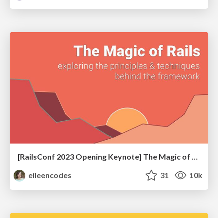
[RailsConf 2023 Opening Keynote] The Magic of Rails
eileencodes
31
10k