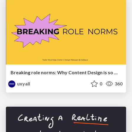
Breaking role norms: Why Content Design is so much more than writing copy - Taylor Woolridge
uxyall
0
360