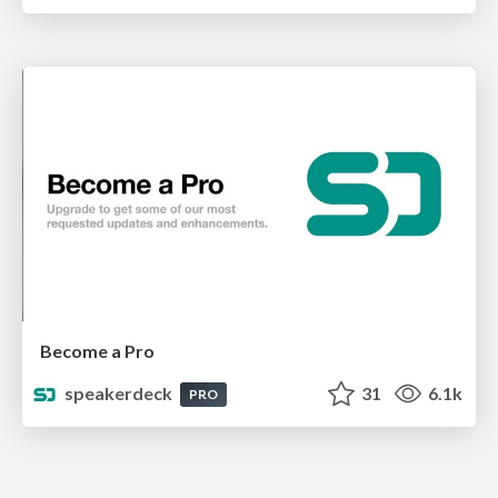
Become a Pro
speakerdeck
31
6.1k
PRO