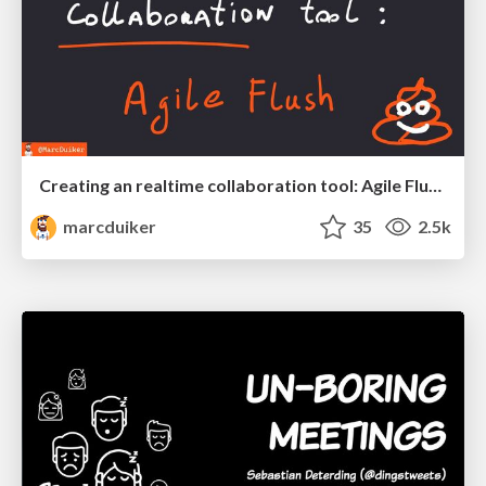
Creating an realtime collaboration tool: Agile Flush - .NET Oxford
marcduiker
35
2.5k