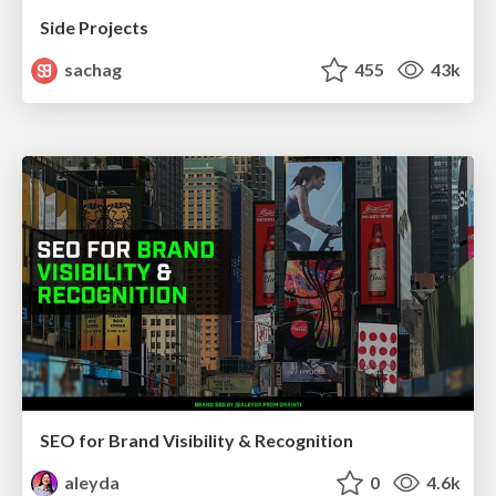
Side Projects
sachag
455
43k
SEO for Brand Visibility & Recognition
aleyda
0
4.6k