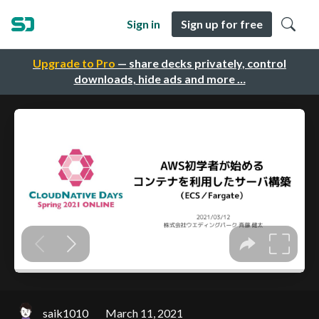
Sign in
Sign up for free
Upgrade to Pro
— share decks privately, control
downloads, hide ads and more …
saik1010
March 11, 2021