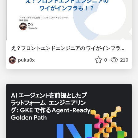
え？フロントエンドエンジニアの ワイがインフラも！？
puku0x
0
210