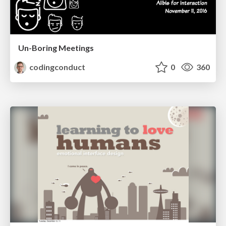
Un-Boring Meetings
codingconduct
0
360