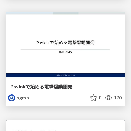
Pavlokで始める電撃駆動開発
sgrsn
0
170