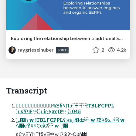
Exploring the relationship between traditional SERPs and Gen AI search
raygrieselhuber
2
4.2k
PRO
Transcript
ौ୩ΞδϟΠϧ!TBLFCPPL
ࢲͱεΫϥϜ ࢲͱίϛϡχςΟ ࢲͱ045
ࠓ͸εΫϥϜϚελʔ w ݩ͸
εϚϗΞϓϦΤϯδχΞ w ίʔώʔͱϘυή͕޷͖