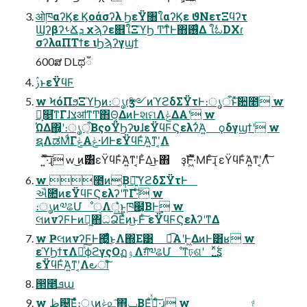
ओཁαʔϏε Ϗοάσʔλ ϦεΫ৘ใαʔϏε ϑΝετΞϥʔτ
ϢʔβʔࢀՃܕ χϡʔε଎ใΞϓϦ ͲͳͨͰ΋࢖͑Δ ใಓDXɾ
σʔλαΠΤϯε ιϦϡʔγϣϯ
600ສ DLಥഁ
ࢲͱεΫϥϜ
w ϞόΠϧΞϓϦͷ։ൃɾӡ༻ͷϓϩδΣΫτͰ։ൃऀͱͯ͠਺೥ w
ྺ͕௕͘ͳΓɺצॴͳͲ΋Θ͔ΔͷͰશମΛݟΔΑ͏ʹ w
ΏΔ΍͔ʹ։ൃऀ͔ΒςοΫϦʔυɺεΫϥϜϚελʔͬΆ͍ ϙδγϣϯʹ w
ຊΛಡΜͩΓݟΑ͏ݟ·ͶͰεΫϥϜͬΆ͍ͳʹ͔Λ
͍ͯ͠·ͨ͠ɻ w ͜ͷ࣌͸εΫϥϜͬΆ͍ͳʹ͔Ͱ͋Δ͜ͱ΋ ҙࣝͰ͖ͯ·ͤΜͰͨ͠ɻ εΫϥϜͬΆ͍ͳʹ͔Λͯͨ͠
w ೥ͷ݄͔Β৽͍͠ϓϩδΣΫτͰ
ઐ೚ͷεΫϥϜϚελʔʹͳΓ·ͨ͠ w
։ൃͷ༧ଌՄೳੑΛ্͍͛ͨͱ͍͏ཁ๬͔ΒͰ͢ w
લͷνʔϜͰͷಈ͖΋ධՁ͞Εͯͷ͜ͱͰͨ͠ εΫϥϜϚελʔʹͳΔ
w ҎલͷνʔϜͰ΍͖ͬͯͨ͜ͱΛ΍Ε͹ ಉ͡Α͏ʹͰ͖ΔͷͰ͸ʁ w
εϓϦϯτΛճͯ͠ϕϩγςΟฏۉΛग़ͯ͠༧ଌՄೳͳঢ়ଶʹ ͍࣋ͬͯ͜͏ʂ
εΫϥϜͬΆ͍ͳʹ͔Λ౿ऻͭͭ͠
൒೥ܦա
w ظ଴͞Εͯͨ։ൃͷݟ௨͠΋ݐͯΒΕͣࠔͬͯ·ͨ͠ɻ w