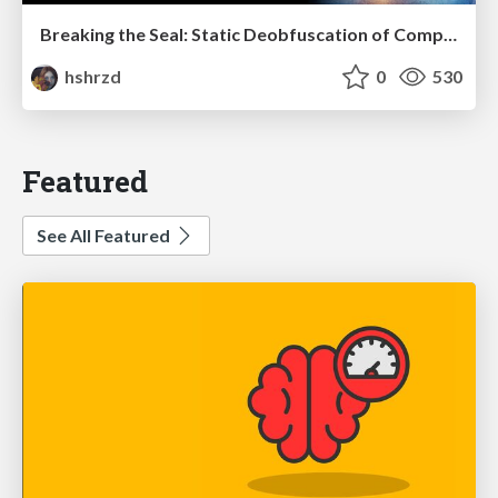
Breaking the Seal: Static Deobfuscation of Compiled V8 JavaScript Bytecode Malware
hshrzd
0
530
Featured
See All Featured