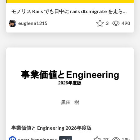
モノリス Rails でも日中に rails db:migrate を走らせたい！ / Daytime rails db:migrate on Monolithic Rails!
euglena1215
3
490
事業価値と Engineering 2026年度版
recruitengineers
37
19k
PRO