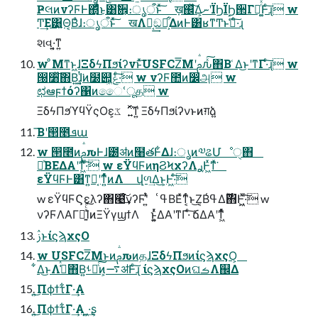
ҎલͷνʔϜͰ΍ͬͯͨ͜ͱ͸ࣗ਎͕։ൃऀͱͯ͠ ख़஌ͯ͠Δ͕ނʹΪϦΪϦ੒Γཱ͚ͬͯͨͩͰͨ͠ɻ w
Ͳ͏͢Ε͹͍͍͔Θ͔Βͣɺ։ൃऀͱͯ͠ खΛಈ͔͢ඞཁ͕͋ΔͷͰ͸ʁͳͲͱߟ͑ͯ·ͨ͠ɻ
શવ͏·͍͔͘ͳ͍
w ͦΜͳͱ͖ɺΞδϟΠϧίʔνͱͯ͠USFCZ͞Μʹࢧԉͯ͠΋Β ͑Δ͜ͱʹͳΓ·ͨ͠ɻ w
൐૸ͯ͠΋Β͍ɺ͍͔ͭ͘ͷ໰୊͕ݟ͖͑ͯ·ͨ͠ w νʔϜ಺ͷ෼அ w
ಛఆϝϯόʔ΁ͷෛՙूத w
ΞδϟΠϧϓϥΫςΟε͕ػೳ͍ͯ͠ͳ͍ ΞδϟΠϧίʔνͱͷग़ձ͍
͞Βʹ൒೥ܦա
w ൒೥ͷࢧԉͰɺ౰ॳͷ໨తͰ͋Δɺ։ൃͷ༧ଌՄೳੑ΋
ཱͯΒΕΔΑ͏ʹͳ͖ͬͯ·ͨ͠ w εΫϥϜͷηϨϞχʔΛ࣮ࢪͰ͖ͯͳͯ͘
εΫϥϜͰ͸ͳ͍Կ͔ʹͳ͍ͬͯͨͷΛ վળ͢Δ͜ͱ͕Ͱ͖·ͨ͠
w εΫϥϜϚελʔ΋๩͗ͯ͘͢͠͠νʔϜʹ͍ͭͯ ߟ͑ΒΕͯͳ͔ͬͨͱ͜Ζ͔Βߟ͑Δ࣌ؒ΋Ͱ͖͖ͯ·ͨ͠ w
νʔϜΛΑΓྑ͍ͯͨ͘͘͠ΊͷΞΫγϣϯΛ ͱ͍͚ͬͯΔΑ͏ʹͳΓ·ͨ͠ ճΔΑ͏ʹͳ͖ͬͯͨ
ࢲͱίϛϡχςΟ
w USFCZ͞ΜͱͷࢧԉͷதɺΞδϟΠϧͷίϛϡχςΟ͕
͋Δ͜ͱΛڭ͑ͯ΋Β͍ࢀՃͨ͠ͷ͕࠷ॳͰͨ͠ɻ ίϛϡχςΟͷଘࡏΛ஌Δ
͜͏͍͏Πϕϯτ͋Γ·͢Α
͜͏͍͏Πϕϯτ͋Γ·͢Α ͍͖·͢ʂ