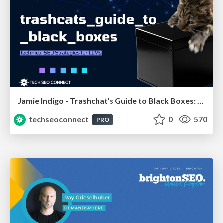
Jamie Indigo - Trashchat’s Guide to Black Boxes: Technical SEO Tactics for LLMs
techseoconnect
0
570
PRO