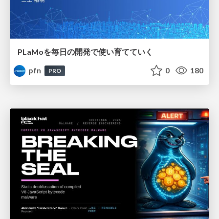
PLaMoを毎日の開発で使い育てていく
pfn
0
180
PRO