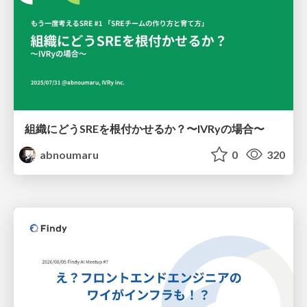
組織にどうSREを根付かせるか？〜IVRyの場合〜
abnoumaru
0
320