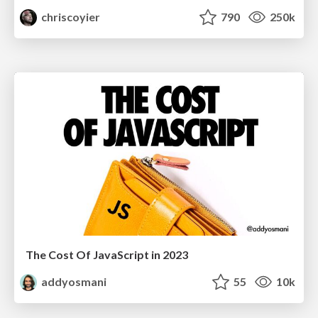
chriscoyier
790
250k
The Cost Of JavaScript in 2023
addyosmani
55
10k