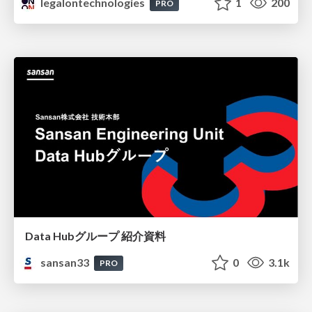
legalontechnologies
1
200
PRO
Data Hubグループ 紹介資料
sansan33
0
3.1k
PRO