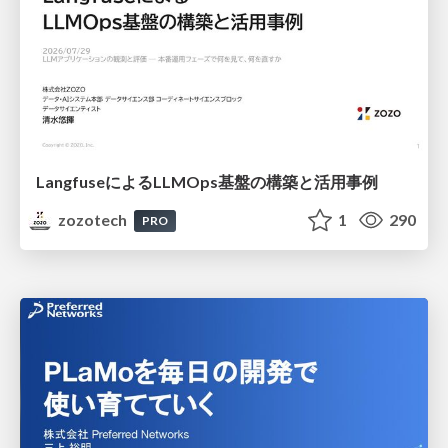
LangfuseによるLLMOps基盤の構築と活用事例
zozotech
1
290
PRO