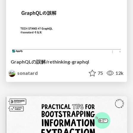
GraphQLの誤解/rethinking-graphql
sonatard
75
12k