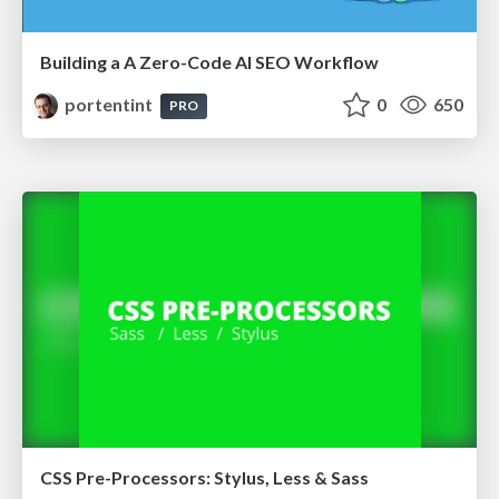
Building a A Zero-Code AI SEO Workflow
portentint
0
650
PRO
CSS Pre-Processors: Stylus, Less & Sass