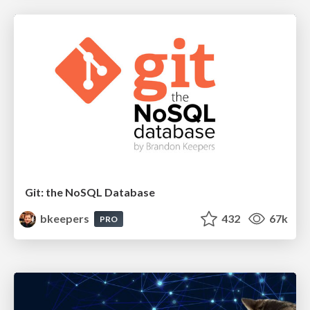
Git: the NoSQL Database
bkeepers
432
67k
PRO