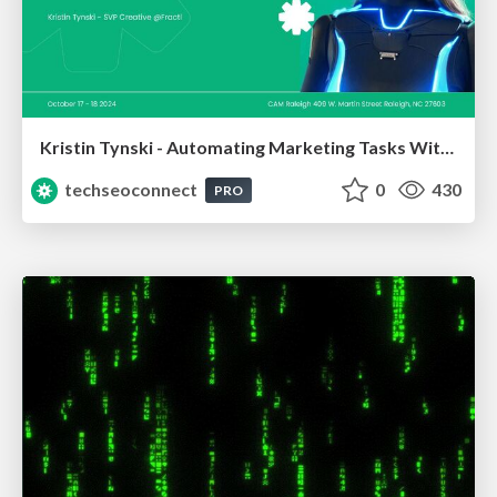
Kristin Tynski - Automating Marketing Tasks With AI
techseoconnect
0
430
PRO