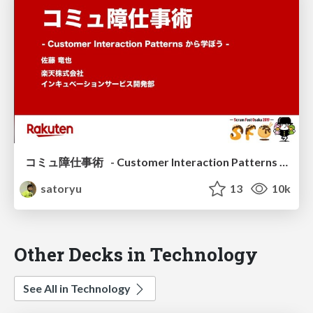
コミュ障仕事術 - Customer Interaction Patterns から学ぼう - / work hacks for people with communication difficulties
satoryu
13
10k
Other Decks in Technology
See All in Technology