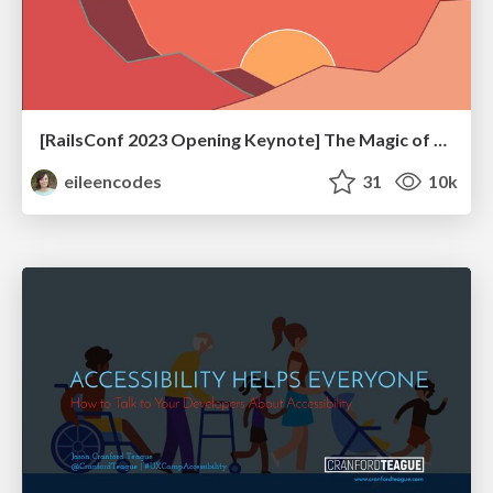
[RailsConf 2023 Opening Keynote] The Magic of Rails
eileencodes
31
10k