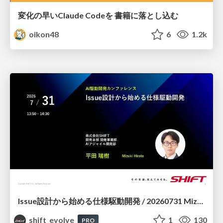
変化の早いClaude Codeを 書籍に落とし込む
oikon48
6
1.2k
Issue設計から始める仕様駆動開発 / 20260731 Mizuki Hirata
shift_evolve
1
130
PRO