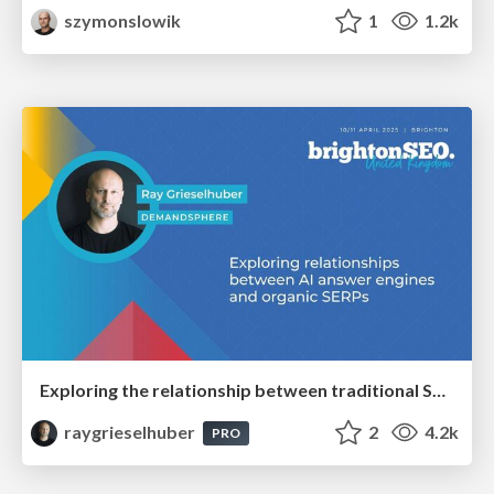
szymonslowik
1
1.2k
Exploring the relationship between traditional SERPs and Gen AI search
raygrieselhuber
2
4.2k
PRO