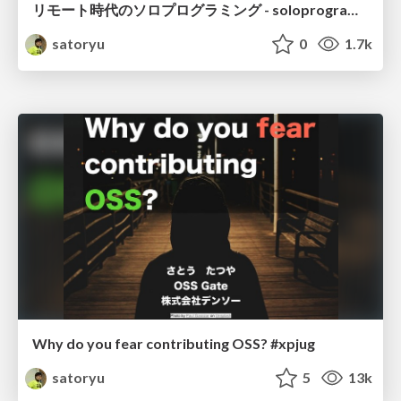
リモート時代のソロプログラミング - soloprogramming for work from home
satoryu
0
1.7k
Why do you fear contributing OSS? #xpjug
satoryu
5
13k