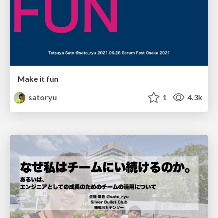
Make it fun
satoryu
1
4.3k