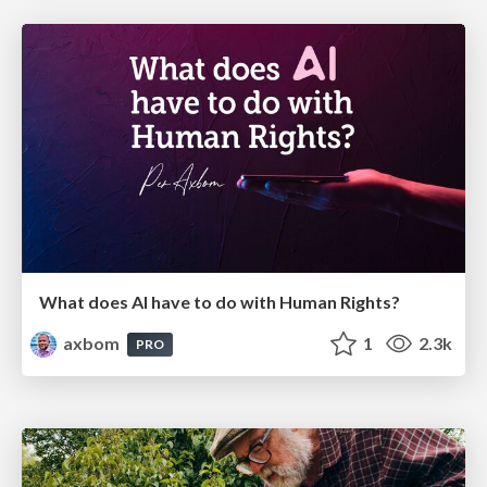
What does AI have to do with Human Rights?
axbom
1
2.3k
PRO