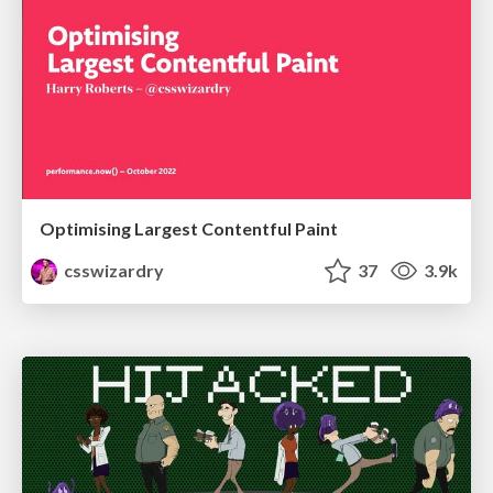
Optimising Largest Contentful Paint
csswizardry
37
3.9k