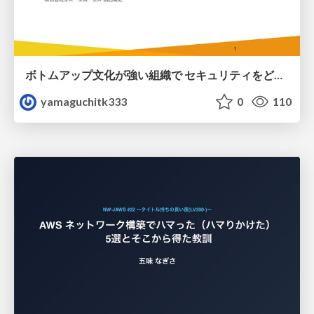
ボトムアップ文化が強い組織で セキュリティをどう根付かせていくかの現在進行形の話 / Making Security Stick in a Bottom-Up Organization
yamaguchitk333
0
110