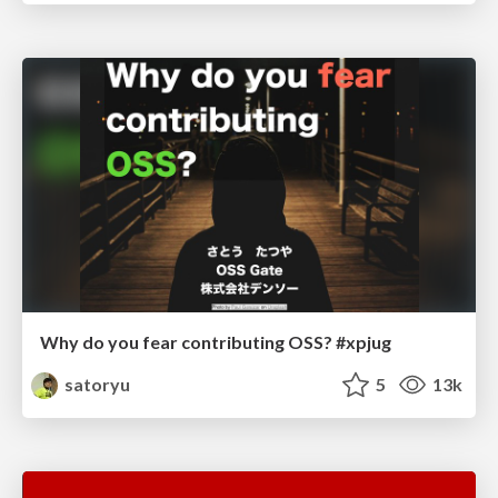
Why do you fear contributing OSS? #xpjug
satoryu
5
13k