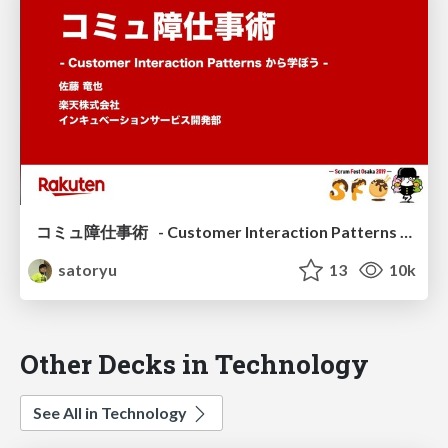
コミュ障仕事術 - Customer Interaction Patterns から学ぼう - / work hacks for people with communication difficulties
satoryu
13
10k
Other Decks in Technology
See All in Technology