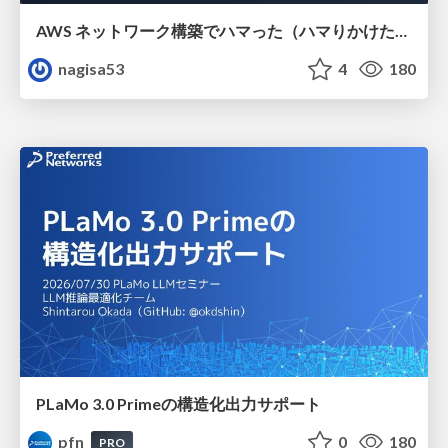
AWS ネットワーク構築でハマった（ハマりかけた） 5選とそこから得た教訓
nagisa53
4
180
PLaMo 3.0 Primeの構造化出力サポート
pfn
0
180
PRO