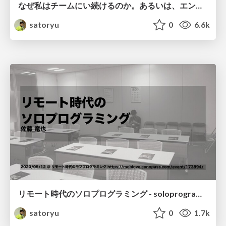
なぜ私はチームにい続けるのか。あるいは、エンジニアとしての成長のためのチームの活用について。 / Why I continue to be in the team #RSGT2021
satoryu
0
6.6k
リモート時代のソロプログラミング - soloprogramming for work from home
satoryu
0
1.7k