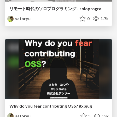
リモート時代のソロプログラミング - soloprogramming for work from home
satoryu
0
1.7k
Why do you fear contributing OSS? #xpjug
satoryu
5
13k