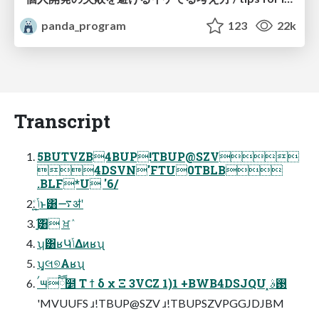
panda_program
123
22k
Transcript
5BUTVZB4BUP!TBUP@SZV
4DSVN'FTU0TBLB
.BLF*U '6/
ݴ͍͍ͨ͜ͱ͸࠷ॳʹ
ָ͍͠͸ ਖ਼ٛ
ʮ͸ʁԿݴͬͯΔͷʁʯ
ʮ͓લ୭Αʁʯ
ࠤ౻ཽ໵ Τ ϯ δ χ Ξ 3VCZ 1)1 +BWB4DSJQU ͓࢓ࣄ
'MVUUFS ɹ!TBUP@SZV ɹ!TBUPSZVPGGJDJBM