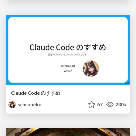
Claude Code のすすめ
schroneko
67
230k