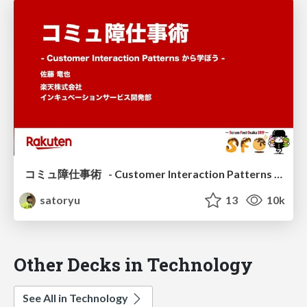
コミュ障仕事術 - Customer Interaction Patterns から学ぼう - / work hacks for people with communication difficulties
satoryu
13
10k
Other Decks in Technology
See All in Technology