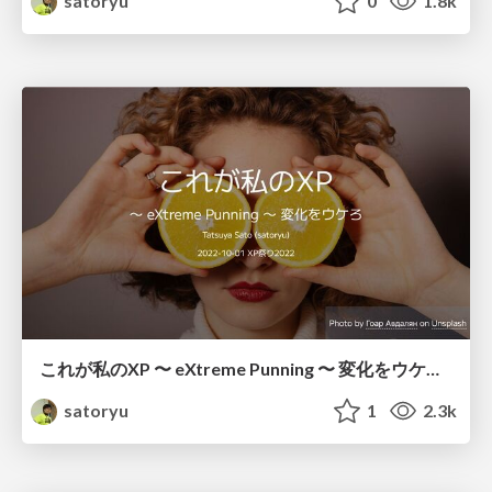
satoryu
0
1.8k
これが私のXP 〜 eXtreme Punning 〜 変化をウケろ / this is my XP
satoryu
1
2.3k