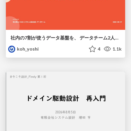
社内の7割が使うデータ基盤を、 データチーム2人で回すためにやったこと
koh_yoshi
4
1.1k