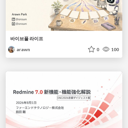
바이브풀 라이프
arawn
0
100