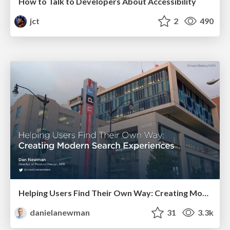
How to Talk to Developers About Accessibility
jct
2
490
Helping Users Find Their Own Way: Creating Modern Search Experiences
danielanewman
31
3.3k