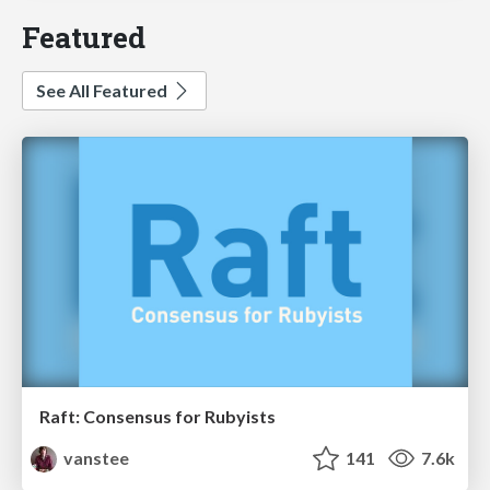
Featured
See All Featured
Raft: Consensus for Rubyists
vanstee
141
7.6k