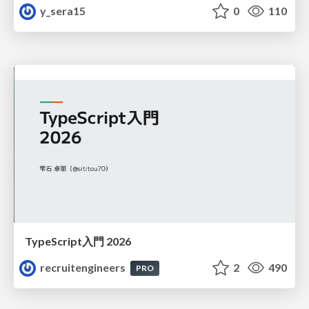
y_sera15
0
110
TypeScript入門 2026
recruitengineers
2
490
PRO