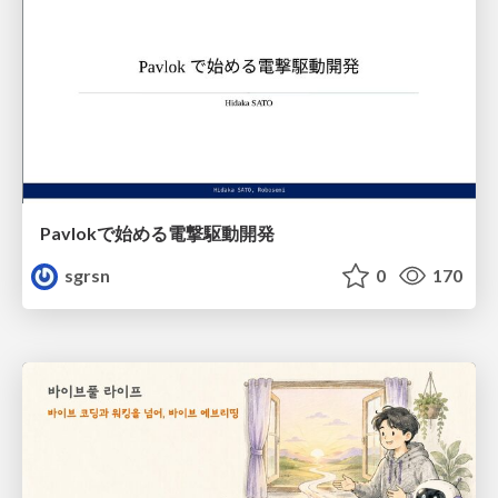
Pavlokで始める電撃駆動開発
sgrsn
0
170