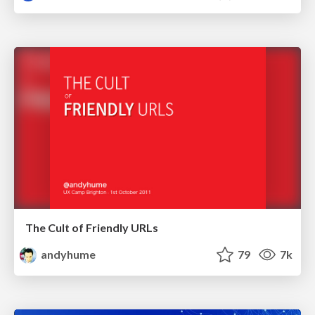
The Cult of Friendly URLs
andyhume
79
7k