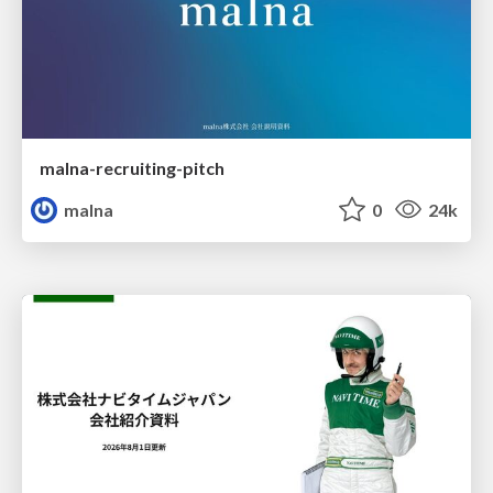
malna-recruiting-pitch
malna
0
24k