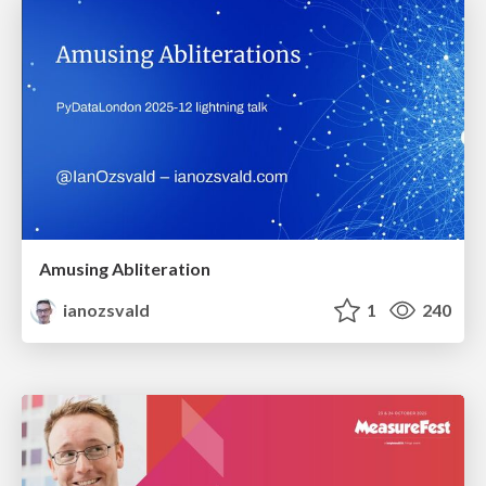
Amusing Abliteration
ianozsvald
1
240