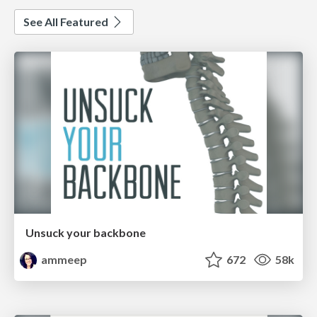
See All Featured
Unsuck your backbone
ammeep
672
58k