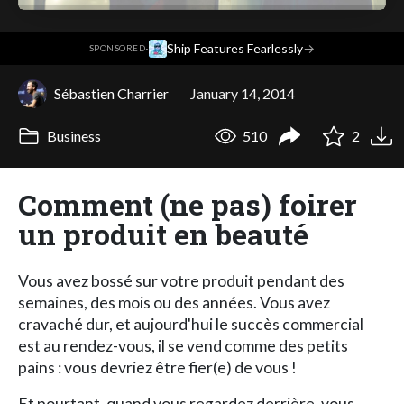
·
Ship Features Fearlessly
→
SPONSORED
Sébastien Charrier
January 14, 2014
Business
510
2
Comment (ne pas) foirer
un produit en beauté
Vous avez bossé sur votre produit pendant des
semaines, des mois ou des années. Vous avez
cravaché dur, et aujourd'hui le succès commercial
est au rendez-vous, il se vend comme des petits
pains : vous devriez être fier(e) de vous !
Et pourtant, quand vous regardez derrière, vous