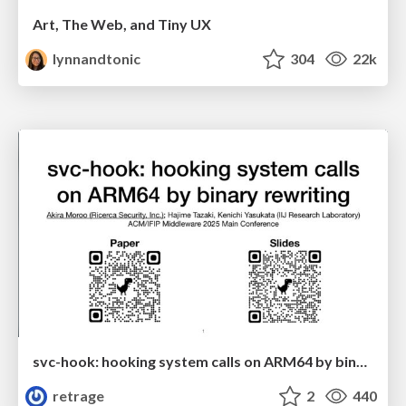
Art, The Web, and Tiny UX
lynnandtonic
304
22k
svc-hook: hooking system calls on ARM64 by binary rewriting
retrage
2
440