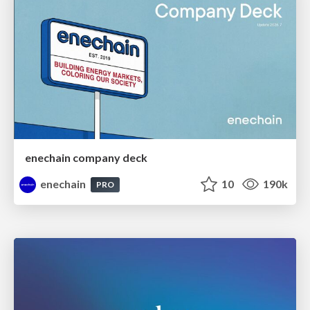
enechain company deck
enechain
10
190k
PRO