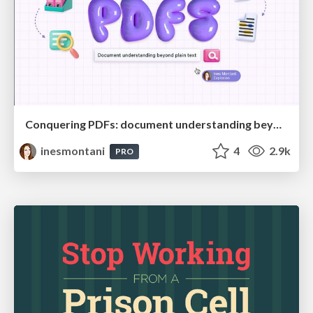
Conquering PDFs: document understanding beyond plain text
inesmontani
4
2.9k
PRO