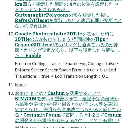
km四方で指定した範囲の 4点の位置を設定した →
ドキュメントにもあるが、
CartographicPolygonsの形を変更した後に
RefreshTilesetを実行しないと表示範囲が変更され
ないので要注意！
Google Photorealistic 3DTileを表示した時に
3DTileの穴が抜けてしまう 描画関連のTips •
Cesium3DTilesetでカリングし過ぎているのが原
因 • カリング設定があり、以下を設定したら解決し
た ⚬ Enable
Frustum Culling：false ⚬ Enable Fog Culling：false ⚬
Enforce Screen Screen Space Error：true ⚬ Use Lod
Transitions：true ⚬ Lod Transition Length：0.1
None
おまけ まとめ • Cesiumを活用することで
BIM/CIMモデルを重畳させて、建設予定の建物か
ら眺望や 建物の外観と周景とのバランス等を確認し
やすくなり、 円滑な合意形成につながると感じてい
る • CesiumはForumで質問すると1-2日でCesium
の開発者から返信をもらえるので、 とても有難い •