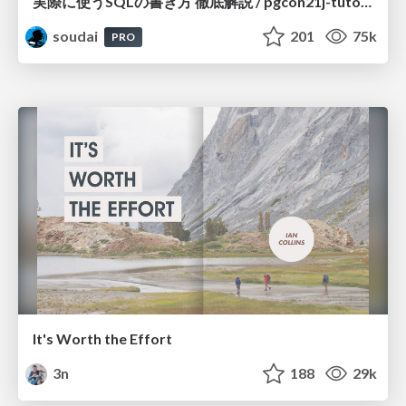
実際に使うSQLの書き方 徹底解説 / pgcon21j-tutorial
soudai
201
75k
PRO
It's Worth the Effort
3n
188
29k