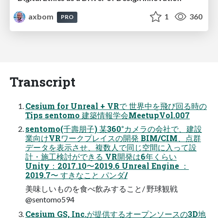
axbom
1
360
PRO
Transcript
Cesium for Unreal + VRで 世界中を飛び回る時の
Tips sentomo 建築情報学会MeetupVol.007
sentomo(千壽朋子) 某360°カメラの会社で、建設
業向けVRワークプレイスの開発 BIM/CIM、点群
データを表示させ、複数人で同じ空間に入って設
計・施工検討ができる VR開発は6年くらい
Unity：2017.10〜2019.6 Unreal Engine ：
2019.7〜 すきなこと パンダ/
美味しいものを食べ飲みすること/ 野球観戦
@sentomo594
Cesium GS, Inc.が提供するオープンソースの3D地