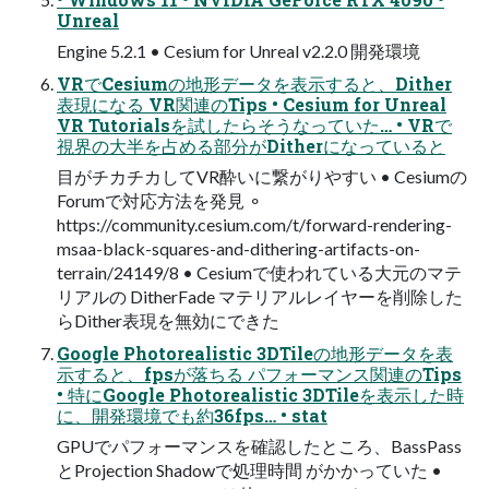
Unreal
Engine 5.2.1 • Cesium for Unreal v2.2.0 開発環境
VRでCesiumの地形データを表示すると、Dither
表現になる VR関連のTips • Cesium for Unreal
VR Tutorialsを試したらそうなっていた… • VRで
視界の大半を占める部分がDitherになっていると
目がチカチカしてVR酔いに繋がりやすい • Cesiumの
Forumで対応方法を発見 ⚬
https://community.cesium.com/t/forward-rendering-
msaa-black-squares-and-dithering-artifacts-on-
terrain/24149/8 • Cesiumで使われている大元のマテ
リアルの DitherFade マテリアルレイヤーを削除した
らDither表現を無効にできた
Google Photorealistic 3DTileの地形データを表
示すると、fpsが落ちる パフォーマンス関連のTips
• 特にGoogle Photorealistic 3DTileを表示した時
に、開発環境でも約36fps… • stat
GPUでパフォーマンスを確認したところ、BassPass
とProjection Shadowで処理時間 がかかっていた •