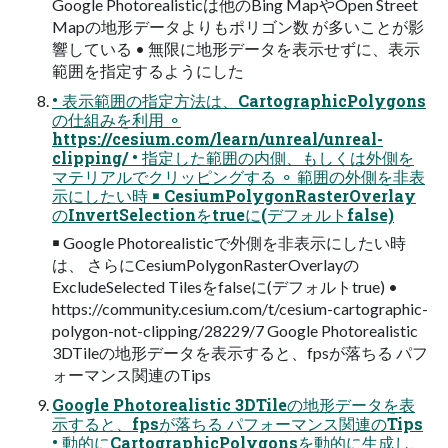
Google Photorealisticは他のBing MapやOpen Street
Mapの地形データよりもポリゴン数 が多いことが影
響している • 無限に地形データを表示せずに、表示
範囲を指定するようにした
• 表示範囲の指定方法は、CartographicPolygons
の仕組みを利用 ⚬
https://cesium.com/learn/unreal/unreal-
clipping/ • 指定した範囲の内側、もしくは外側を
マテリアルでクリッピングする ⚬ 範囲の外側を非表
示にしたい時 ￭ CesiumPolygonRasterOverlay
のInvertSelectionをtrueに(デフォルトfalse)
￭ Google Photorealisticで外側を非表示にしたい時
は、 さらにCesiumPolygonRasterOverlayの
ExcludeSelected Tilesをfalseに(デフォルトtrue) •
https://community.cesium.com/t/cesium-cartographic-
polygon-not-clipping/28229/7 Google Photorealistic
3DTileの地形データを表示すると、fpsが落ちる パフ
ォーマンス関連のTips
Google Photorealistic 3DTileの地形データを表
示すると、fpsが落ちる パフォーマンス関連のTips
• 動的にCartographicPolygonsを動的に生成し、