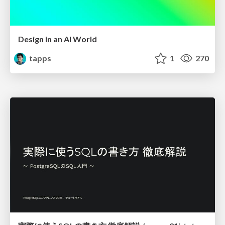
Design in an AI World
tapps
1
270