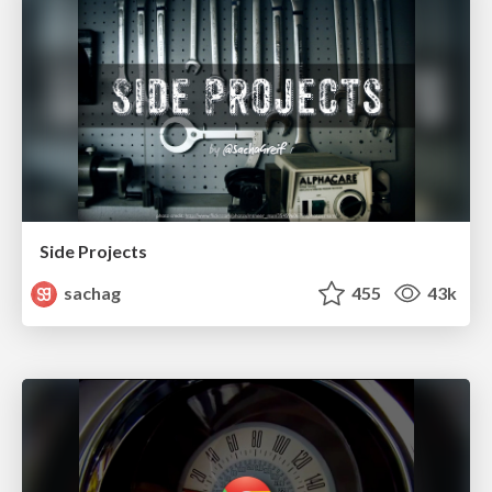
Side Projects
sachag
455
43k