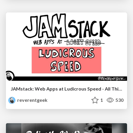
JAMstack: Web Apps at Ludicrous Speed - All Things Open 2022
reverentgeek
1
530