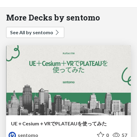
More Decks by sentomo
See All by sentomo
UE＋Cesium＋VRでPLATEAUを使ってみた
sentomo
0
57