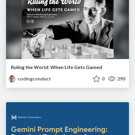
Ruling the World: When Life Gets Gamed
codingconduct
0
290