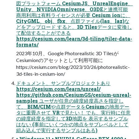
図プラットフォーム CesiumJS、UnrealEngine、
Unity、NVIDIAOmniverse、O3DEと連携可能
商用利用は有料ライセンスが必要 Cesium ionに、
CityGML、obj、fbx、点群ファイル(las、laz)な
どをアップロード すると、3D Tilesデータに変換し
て配信することができる
https://cesium.com/learn/3d-tiling/tiler-data-
formats/
2023年10月、Google Photorealistic 3D Tilesが
Cesiumionのアセットとして利用可能に
https://cesium.com/blog/2023/10/26/photorealistic-
3d-tiles-in-cesium-ion/
ドキュメント、サンプルプロジェクトあり
https://cesium.com/learn/unreal/
https://github.com/CesiumGS/cesium-unreal-
samples ユーザが任意の緯度経度高さを指定し
て、 BIM/CIMや点群データをCesiumの地形デー
タに重畳させて VRで見たい！ でも、実行時に任意
の緯度経度を指定して3D地図を 表示するサンプル
はない (事前にいくつかの地点をサブレベルとして
組み込んで実行するサンプルはある)
• Windows 11 • NVIDIA GeForce RTX 4090 •