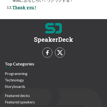
単純におもしろい！ワクワクする！
Thank you !
SpeakerDeck
Top Categories
Programming
Technology
Storyboards
Featured decks
Featured speakers