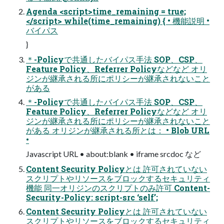
Agenda <script>time_remaining = true;
</script> while(time_remaining) { • 機能説明 •
バイパス
}
＊-Policyで共通したバイパス手法 SOP、CSP、
Feature Policy、Referrer Policyなどなど オリ
ジンが継承される所にポリシーが継承されないこと
がある
＊-Policyで共通したバイパス手法 SOP、CSP、
Feature Policy、Referrer Policyなどなど オリ
ジンが継承される所にポリシーが継承されないこと
がある オリジンが継承される所とは： • Blob URL
•
Javascript URL • about:blank • iframe srcdoc など
Content Security Policyとは 許可されていない
スクリプトやリソースをブロックするセキュリティ
機能 同一オリジンのスクリプトのみ許可 Content-
Security-Policy: script-src ‘self’;
Content Security Policyとは 許可されていない
スクリプトやリソースをブロックするセキュリティ