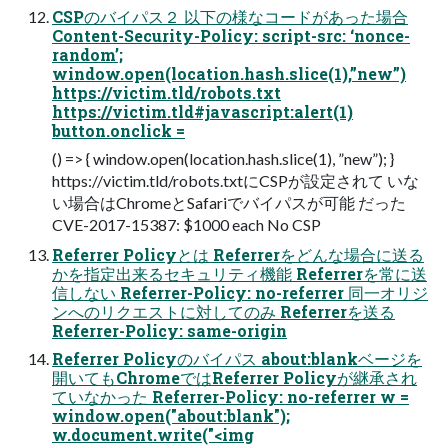
CSPのバイパス２ 以下の様なコードがあった場合
Content-Security-Policy: script-src: ‘nonce-
random’;
window.open(location.hash.slice(1),”new”)
https://victim.tld/robots.txt
https://victim.tld#javascript:alert(1)
button.onclick =
() => { window.open(location.hash.slice(1), ”new”); }
https://victim.tld/robots.txtにCSPが設定されて いな
い場合はChromeとSafariでバイパスが可能 だった
CVE-2017-15387: $1000 each No CSP
Referrer Policyとは Referrerをどんな場合に送る
かを指定出来るセキュリティ機能 Referrerを常に送
信しない Referrer-Policy: no-referrer 同一オリジ
ンへのリクエストに対してのみ Referrerを送る
Referrer-Policy: same-origin
Referrer Policyのバイパス about:blankベージを
開いてもChromeではReferrer Policyが継承され
ていなかった Referrer-Policy: no-referrer w =
window.open("about:blank");
w.document.write("<img