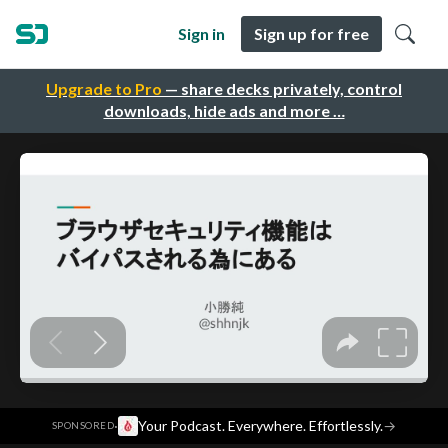
Sign in
Sign up for free
Upgrade to Pro
— share decks privately, control
downloads, hide ads and more …
·
Your Podcast. Everywhere. Effortlessly.
→
SPONSORED