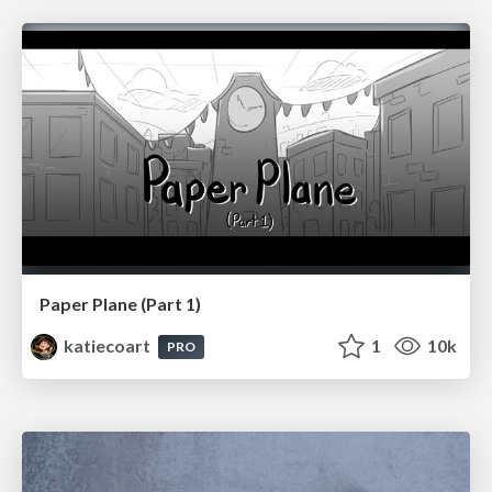
Paper Plane (Part 1)
katiecoart
1
10k
PRO