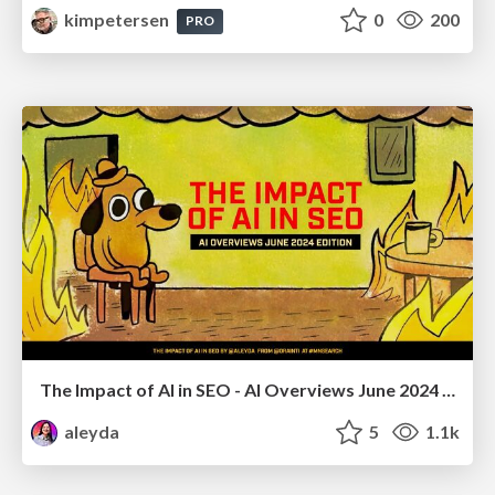
kimpetersen
0
200
PRO
The Impact of AI in SEO - AI Overviews June 2024 Edition
aleyda
5
1.1k