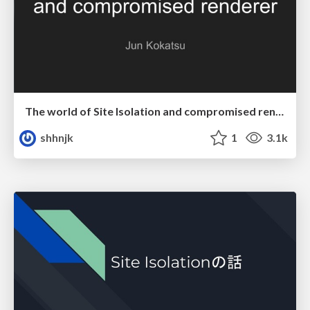
The world of Site Isolation and compromised renderer
shhnjk
1
3.1k