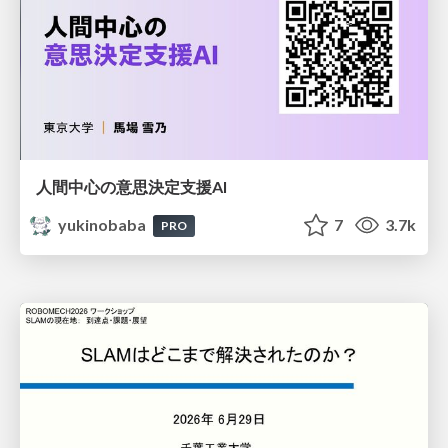
人間中心の意思決定支援AI
yukinobaba
7
3.7k
PRO