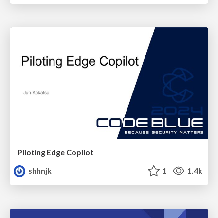
Piloting Edge Copilot
shhnjk
1
1.4k