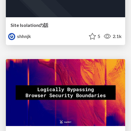
Site Isolationの話
shhnjk
5
2.1k