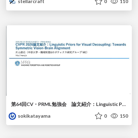
stellarcraft
0
110
第64回CV・PRML勉強会 論文紹介：Linguistic Priors for Visual Decoupling: Towards Symmetric Vision-Brain Alignment
sokikatayama
0
150