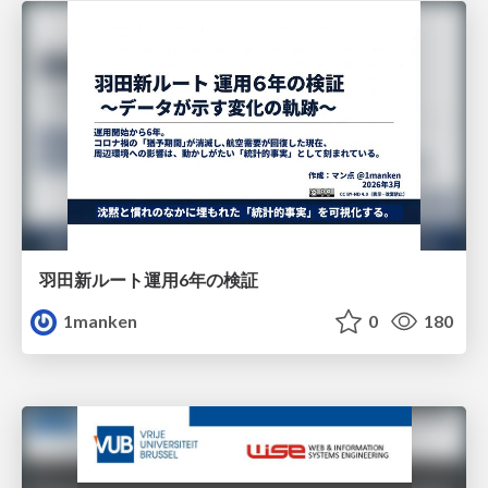
羽田新ルート運用6年の検証
1manken
0
180