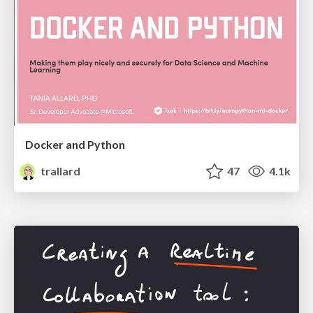
Docker and Python
trallard
47
4.1k