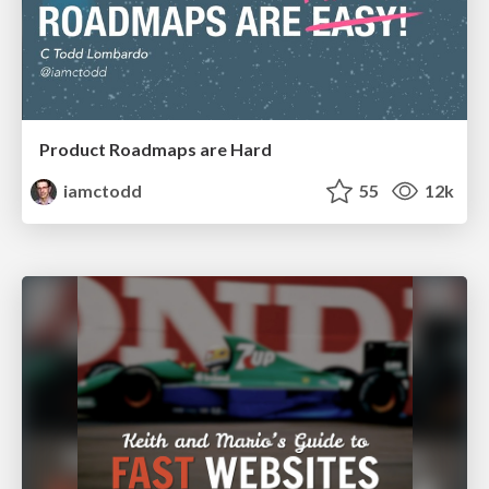
Product Roadmaps are Hard
iamctodd
55
12k