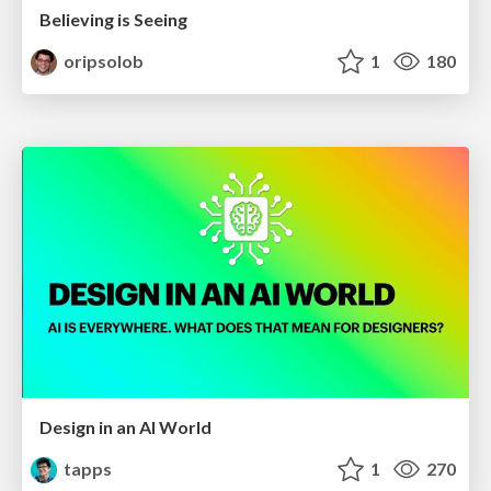
Believing is Seeing
oripsolob
1
180
Design in an AI World
tapps
1
270