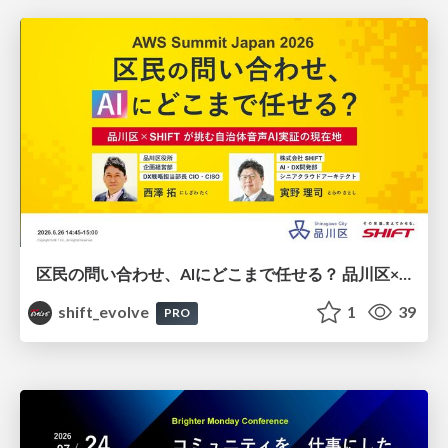
区民の問い合わせ、AIにどこまで任せる？ 品川区×SHIFTが挑む自治体音声AI実証の現在地 / 20260626 Taku Nishizawa and Satoshi Torano
shift_evolve
1
39
PRO