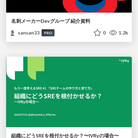
名刺メーカーDevグループ 紹介資料
sansan33
0
1.2k
PRO
組織にどうSREを根付かせるか？〜IVRyの場合〜