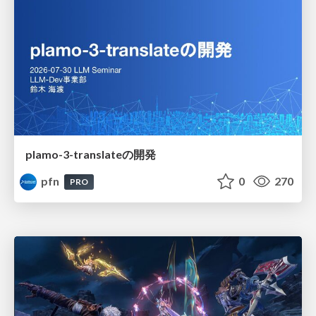
plamo-3-translateの開発
pfn
0
270
PRO