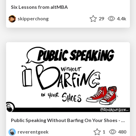
Six Lessons from altMBA
skipperchong
29
4.4k
Public Speaking Without Barfing On Your Shoes - THAT 2023
reverentgeek
1
480