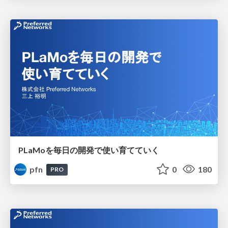
PLaMoを毎日の開発で使い育てていく
pfn
0
180
PRO