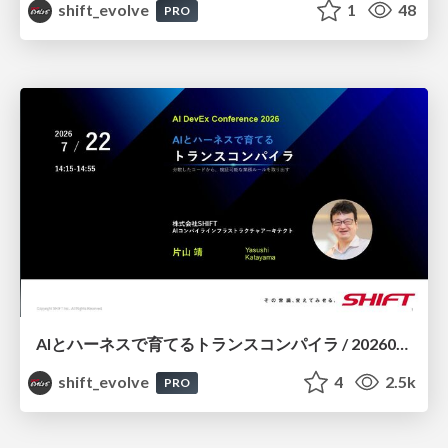
shift_evolve
1
48
PRO
AIとハーネスで育てるトランスコンパイラ / 20260722 Yasushi Katayama
shift_evolve
4
2.5k
PRO