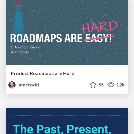
Product Roadmaps are Hard
iamctodd
55
12k