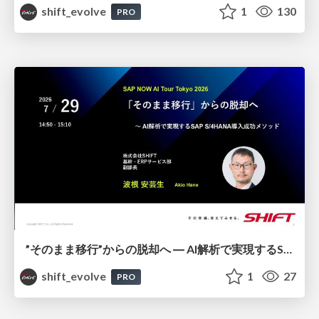
shift_evolve
1
130
PRO
”そのまま移行”からの脱却へ ― AI解析で実現するSAP S/4HANA導入成功メソッド / 20260729 Akio Hane
shift_evolve
1
27
PRO