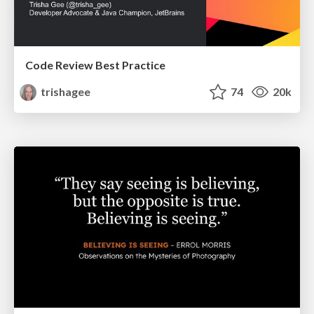
Code Review Best Practice
trishagee
74
20k