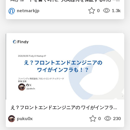
netmarkjp
0
1.3k
え？フロントエンドエンジニアの ワイがインフラも！？
puku0x
0
230