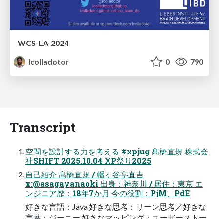
WCS-LA-2024
lcolladotor
0
790
Transcript
空間を設計する力を考える #xpjug 髙橋直規 株式会
社SHIFT 2025.10.04 XP祭り2025
自己紹介 髙橋直規 / 幡ヶ谷亭直吉
x:@asagayanaoki 出身：神奈川 / 居住：東京 エ
ンジニア歴：18年7か月 今の役割：PjM、PdE
好きな言語：Java 好きな思考：リーン思考／好きな
言葉：ジーニー 好きなマッピング：ユーザーストー