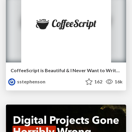
CoffeeScript is Beautiful & I Never Want to Write Plain JavaScript Again
sstephenson
162
16k