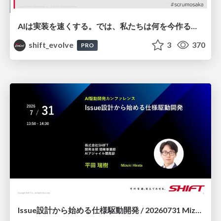
AIは実装を速くする。では、私たちは何を今作るべきか？－立場を越えてリリースに向き合ったチーム開発の実践 / 20260801 Hiromi Nakaya and Naoki Takahashi
shift_evolve
3
370
PRO
Issue設計から始める仕様駆動開発 / 20260731 Mizuki Hirata