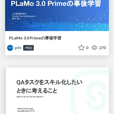
PLaMo 3.0 Primeの事後学習
pfn
0
270
PRO