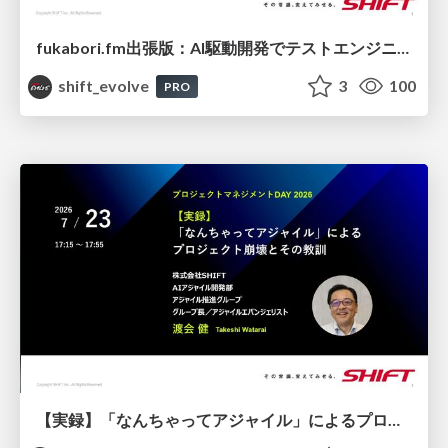
fukabori.fm出張版：AI駆動開発でテストエンジニアは不要になるのか / 20260723 Yoshimasa Iwase & Tomoo Morikawa
shift_evolve
3
100
PRO
【実録】「なんちゃってアジャイル」によるプロジェクト崩壊とその教訓 / 20260723 Takeshi Watarai