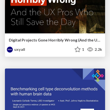
Digital Projects Gone Horribly Wrong (And the UX Pros Who Still Save the Day) - Dean Schuster
uxyall
1
2.2k