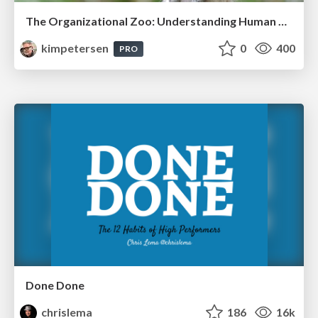
The Organizational Zoo: Understanding Human Behavior Agility Through Metaphoric Constructive Conversations (based on the works of Arthur Shelley, Ph.D)
kimpetersen
0
400
PRO
Done Done
chrislema
186
16k