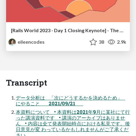
[Rails World 2023 - Day 1 Closing Keynote] - The Magic of Rails
eileencodes
38
2.9k
Transcript
データ分析は 「次にどうするかを決めるため」
にやること 2021/09/21
本資料について • 本資料は2021年9月に某社にて行
った講演資料です • 講演のアーカイブはありませ
ん • 内容は全て発表開始時点における私見です。後
日意見が変 わっているかもしれませんがご了承くだ
さい