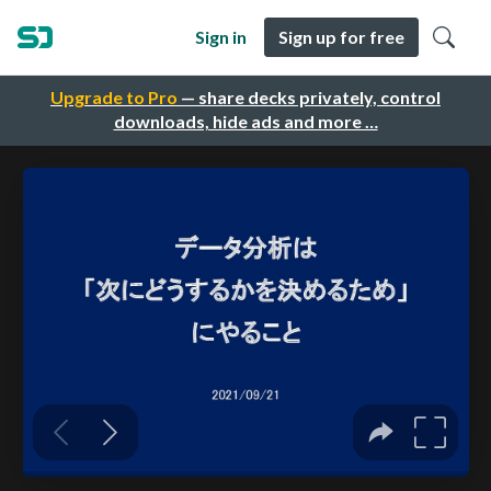
Sign in
Sign up for free
Upgrade to Pro
— share decks privately, control
downloads, hide ads and more …