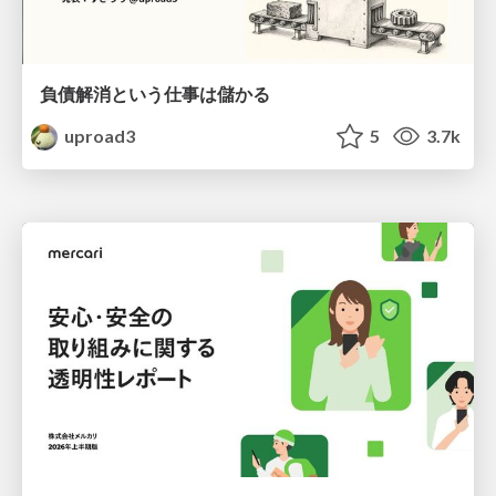
負債解消という仕事は儲かる
uproad3
5
3.7k