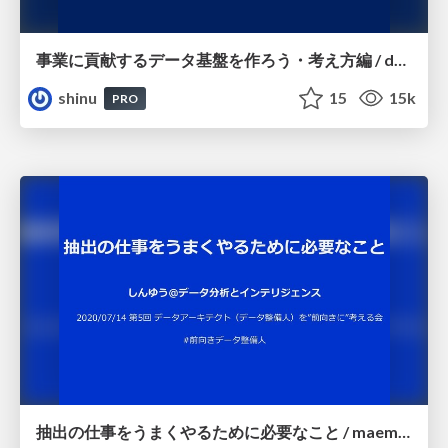
事業に貢献するデータ基盤を作ろう・考え方編 / data_engineering_study_2
shinu
15
15k
PRO
抽出の仕事をうまくやるために必要なこと / maemuki-data-seibinin05