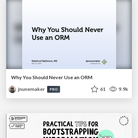
Why You Should Never Use an ORM
jnunemaker
61
9.9k
PRO