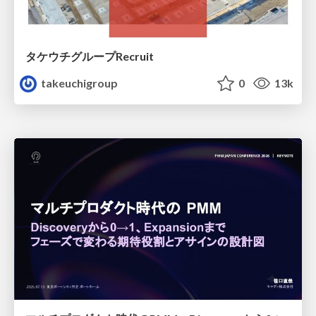
タケウチグループRecruit
takeuchigroup
0
13k