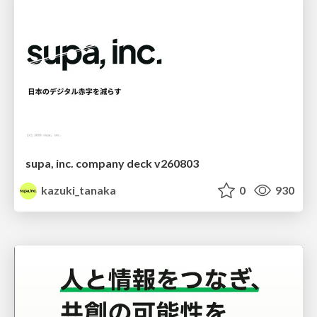
supa, inc. company deck v260803
kazuki_tanaka
0
930