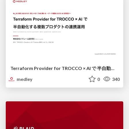
Terraform Provider for TROCCO × AI で 半自動化する複数プロダクトの連携運用 / Semi-Automating Multi-Product Data Integration Ops with the Terraform Provider for TROCCO × AI
medley
0
340