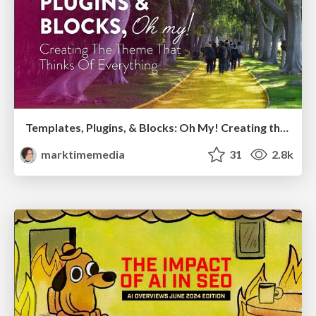
Templates, Plugins, & Blocks: Oh My! Creating the theme that thinks of everything
marktimemedia
31
2.8k