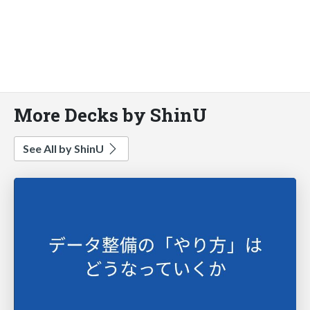
More Decks by ShinU
See All by ShinU