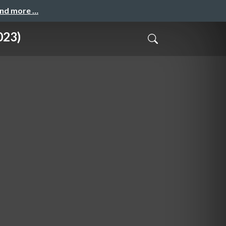
and more …
23)