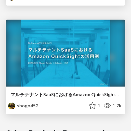
マルチテナントSaaSにおけるAmazon QuickSightの活用例
shogo452
1
1.7k