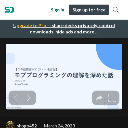
Sign in
Sign up for free
Upgrade to Pro
— share decks privately, control
downloads, hide ads and more …
shogo452
March 24, 2023