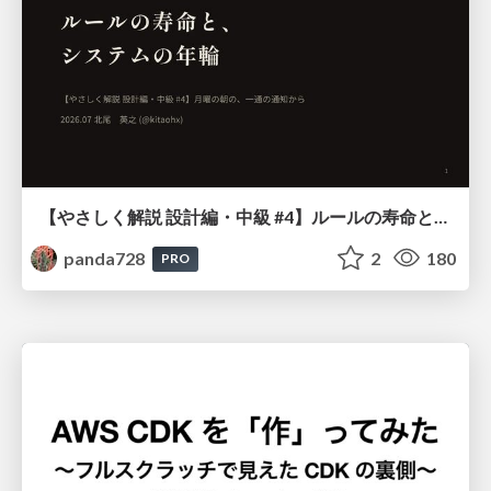
【やさしく解説 設計編・中級 #4】ルールの寿命と、システムの年輪
panda728
2
180
PRO