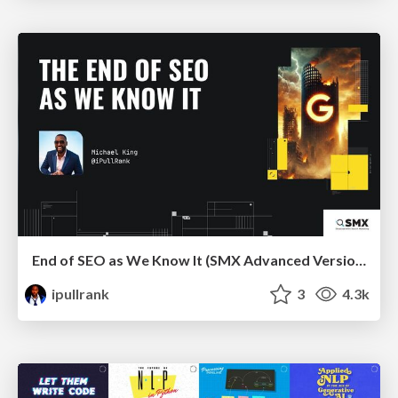
End of SEO as We Know It (SMX Advanced Version)
ipullrank
3
4.3k