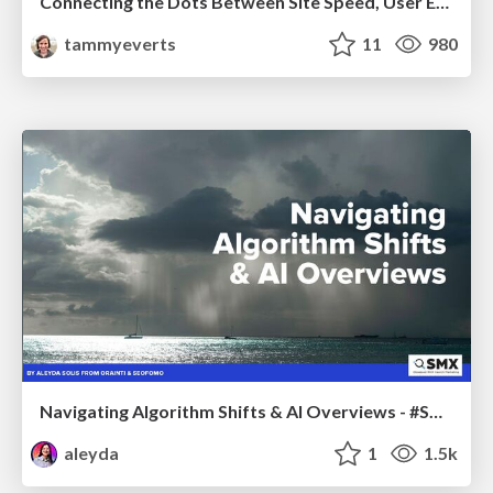
Connecting the Dots Between Site Speed, User Experience & Your Business [WebExpo 2025]
tammyeverts
11
980
Navigating Algorithm Shifts & AI Overviews - #SMXNext
aleyda
1
1.5k