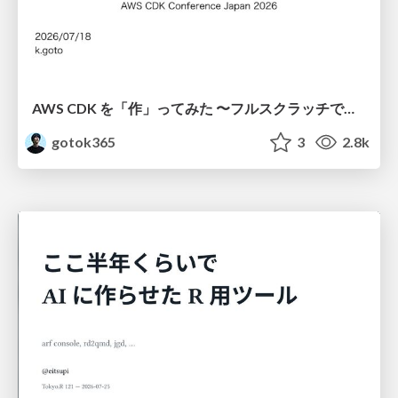
AWS CDK を「作」ってみた 〜フルスクラッチで見えた CDK の裏側〜 / aws-cdk-from-scratch
gotok365
3
2.8k