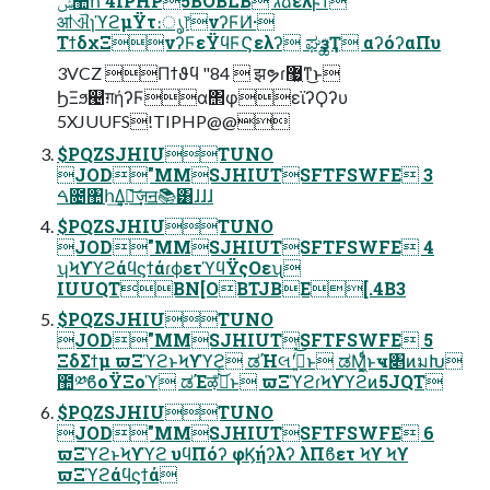
ॴଐɿϓϩμΫτ։ൃ෦νʔϜͶ͗·
ΤϯδχΞνʔϜεΫϥϜϚελʔ ಘҙྖҬ αʔόʔαΠυ
3VCZ Πϯϑϥ "84  झຯɾ޷͖ͳ͜ͱ
ϦΞϧ୤ग़ήʔϜα΢φεϊʔϘʔυ
5XJUUFS!TIPHP@@
$PQZSJHIUTUNO
JOD"MMSJHIUTSFTFSWFE 3
ࠓ೔঺հ͢Δ͍ٕ͢͝ज़ॻ📚͸ɺɺɺ
$PQZSJHIUTUNO
JOD"MMSJHIUTSFTFSWFE 4
ʮϞϒϓϩάϥϛϯάɾϕετϓϥΫςΟεʯ
IUUQTBN[OBTJBE[.4B3
$PQZSJHIUTUNO
JOD"MMSJHIUTSFTFSWFE 5
ΞδΣϯμ ϖΞϓϩͱϞϒϓϩ ಡΉલʹࢥ͍ͬͯͨ͜ͱ ಡΜ͖͔͚ͩͬͱҹ৅ͷมԽ
಺༰ϐοΫΞοϓ ಡΈऴ͑ͯࢥͬͨ͜ͱ ϖΞϓϩɾϞϒϓϩͷ5JQT
$PQZSJHIUTUNO
JOD"MMSJHIUTSFTFSWFE 6
ϖΞϓϩͱϞϒϓϩ υϥΠόʔ φϏήʔλʔ λΠϐετ Ϟϒ Ϟϒ
ϖΞϓϩάϥϛϯά