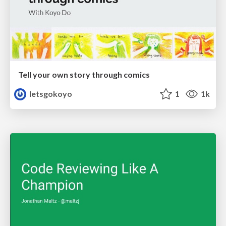
Tell your own story through comics
letsgokoyo
1
1k