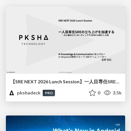
【SRE NEXT 2026 Lunch Session】一人目専任SREの立ち上げを加速する ― AIと進めたオンボーディングで2分を0.04秒にした話
pkshadeck
0
3.5k
PRO