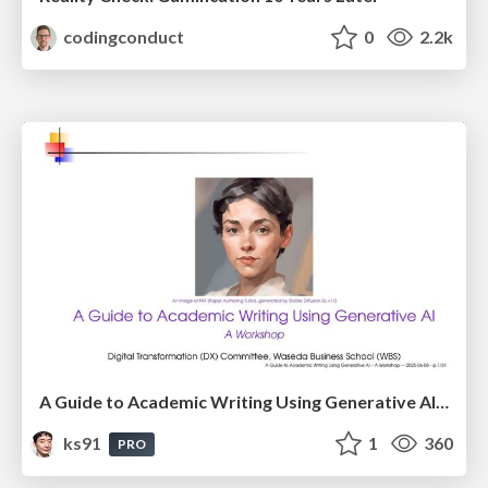
codingconduct
0
2.2k
A Guide to Academic Writing Using Generative AI - A Workshop
ks91
1
360
PRO