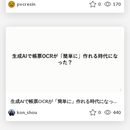
pvcresin
0
170
生成AIで帳票OCRが「簡単に」作れる時代になった？
kon_shou
0
440