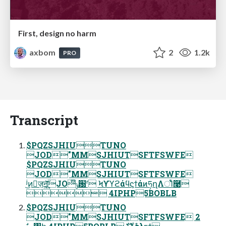
First, design no harm
axbom
2
1.2k
PRO
Transcript
$PQZSJHIUTUNO
JOD"MMSJHIUTSFTFSWFE
$PQZSJHIUTUNO
JOD"MMSJHIUTSFTFSWFE
ʲ͜ͷٕज़ॻ͕͍͢͝JO໊ݹ԰ʳ ϞϒϓϩάϥϛϯάͷཧղΛਂΊͨ࿩
 4IPHP5BOBLB
$PQZSJHIUTUNO
JOD"MMSJHIUTSFTFSWFE 2