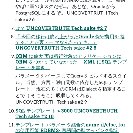
やばい量のタスクだぞ....。 あとな、Oracle から
PostgreSQL にする ぞ。 UNCOVERTRUTH Tech
sake #2 6
は？ UNCOVERTRUTH Tech sake #2 7
「 今回の移行は膨れ上がったOracle 保守費用を 捨
てることが裏テー マなんだってさ。」
UNCOVERTRUTH Tech sake #2 8
ORM は偉大 実は移行対象のアプリケー ションは
ORM をつかっ ていなかった。 XML にSQL テンプ
レー トを書き、
パラメー タをパ ー スしてQuery をビルドするスタイ
ル。 当然、 方言・ 独自関数に依存したSQL テンプ
レー ト。 現在の多くのORM はDialect を指定するこ
とで（ そ こそこ） 吸収してくれる。
UNCOVERTRUTH Tech sake #2 9
SQL テンプレー ト > 3000 UNCOVERTRUTH
Tech sake #2 10
テンプレー ト パラメー タ結合のname if/else, for
の使用可能 RDBMS- 言語間の型マッピング指定