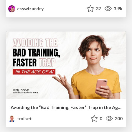
csswizardry
37
3.9k
Avoiding the “Bad Training, Faster” Trap in the Age of AI
tmiket
0
200