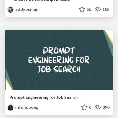
addyosmani
55
10k
Prompt Engineering for Job Search
mfonobong
0
390