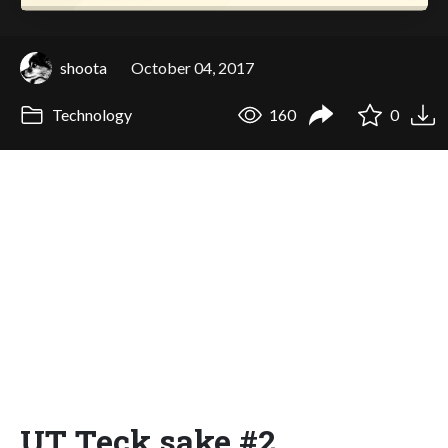
shoota
October 04, 2017
Technology
160
0
UT Teck sake #2