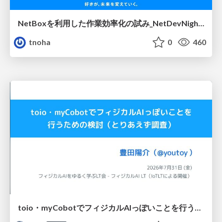
NetBoxを利用した作業効率化の試み_NetDevNight4
tnoha
0
460
toio・myCobotでフィジカルAIっぽいことを行うための検討（とりあえず調査） / フィジカルAI LT（IoTLTによる開催）