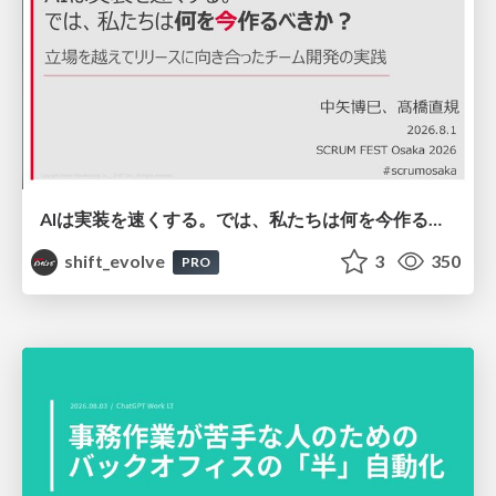
AIは実装を速くする。では、私たちは何を今作るべきか？－立場を越えてリリースに向き合ったチーム開発の実践 / 20260801 Hiromi Nakaya and Naoki Takahashi
shift_evolve
3
350
PRO