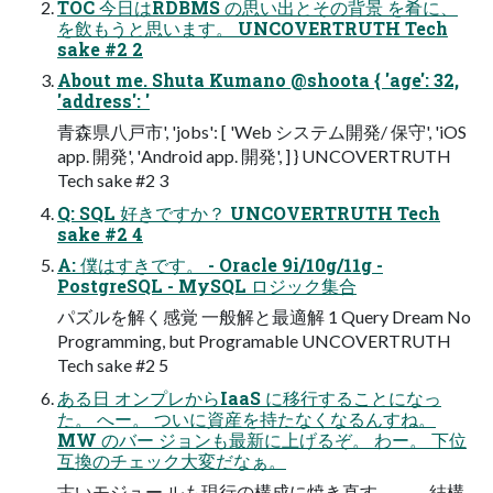
TOC 今日はRDBMS の思い出とその背景 を肴に、
を飲もうと思います。 UNCOVERTRUTH Tech
sake #2 2
About me. Shuta Kumano @shoota { 'age': 32,
'address': '
青森県八戸市', 'jobs': [ 'Web システム開発/ 保守', 'iOS
app. 開発', 'Android app. 開発', ] } UNCOVERTRUTH
Tech sake #2 3
Q: SQL 好きですか？ UNCOVERTRUTH Tech
sake #2 4
A: 僕はすきです。 - Oracle 9i/10g/11g -
PostgreSQL - MySQL ロジック集合
パズルを解く感覚 一般解と最適解 1 Query Dream No
Programming, but Programable UNCOVERTRUTH
Tech sake #2 5
ある日 オンプレからIaaS に移行することになっ
た。 へー。 ついに資産を持たなくなるんすね。
MW のバー ジョンも最新に上げるぞ。 わー。 下位
互換のチェック大変だなぁ。
古いモジュー ルも現行の構成に焼き直す。 ...。 結構