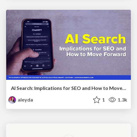
AI Search: Implications for SEO and How to Move Forward - #ShenzhenSEOConference
aleyda
1
1.3k