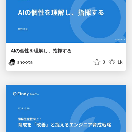
AIの個性を理解し、指揮する
shoota
3
1k