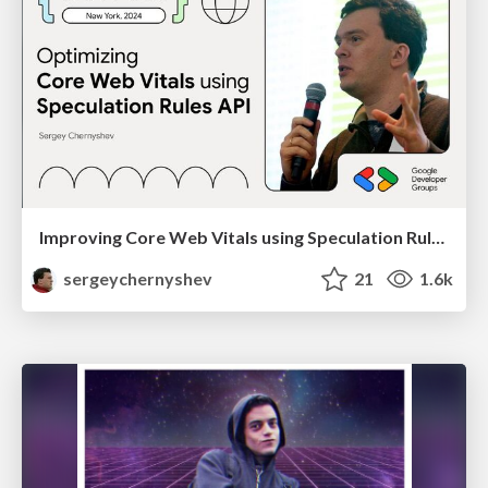
Improving Core Web Vitals using Speculation Rules API
sergeychernyshev
21
1.6k