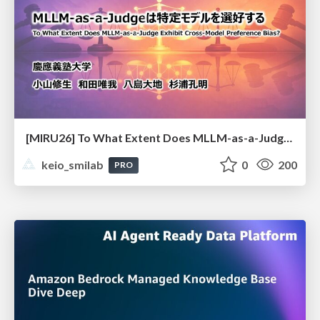
[MIRU26] To What Extent Does MLLM-as-a-Judge Exhibit Cross-Model Preference Bias?
keio_smilab
0
200
PRO