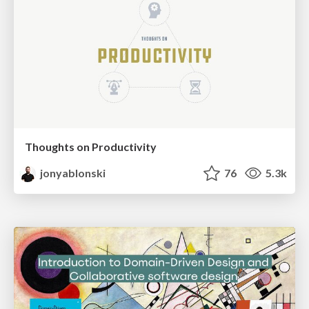
Thoughts on Productivity
jonyablonski
76
5.3k