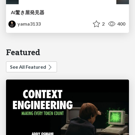
AI驚き屋発見器
yama3133
2
400
Featured
See All Featured