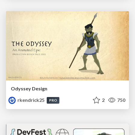
Odyssey Design
rkendrick25
2
750
PRO