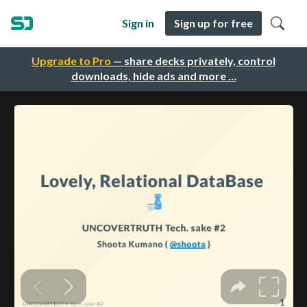
Sign in
Sign up for free
Upgrade to Pro
— share decks privately, control
downloads, hide ads and more …