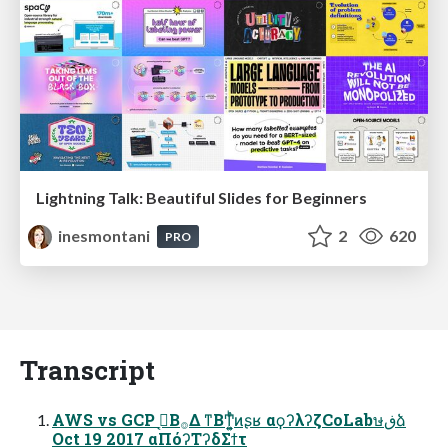
Lightning Talk: Beautiful Slides for Beginners
inesmontani
2
620
PRO
Transcript
AWS vs GCP ࠓ͔Β࡞Δ ͳΒͲ͕͍͍ͬͪͷʂʁ αϙʔλʔζCoLabษڧձ
Oct 19 2017 αΠόʔΤʔδΣϯτ