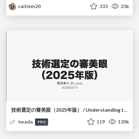
caitiem20
333
23k
技術選定の審美眼（2025年版） / Understanding the Spiral of Technologies 2025 edition
twada
119
120k
PRO