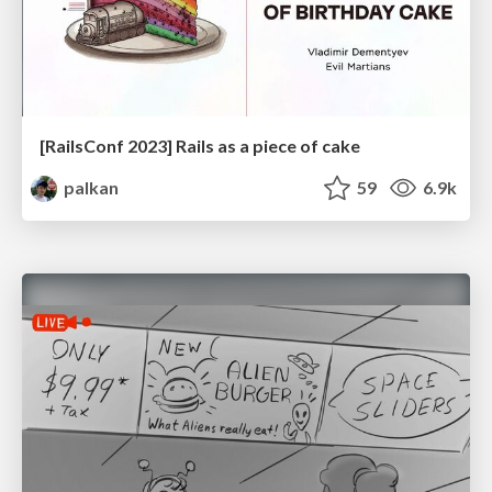
[RailsConf 2023] Rails as a piece of cake
palkan
59
6.9k