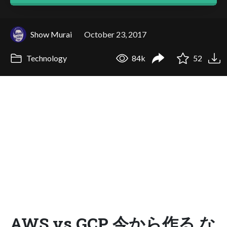
Show Murai
October 23, 2017
Technology
84k
52
AWS vs GCP 今から作る な