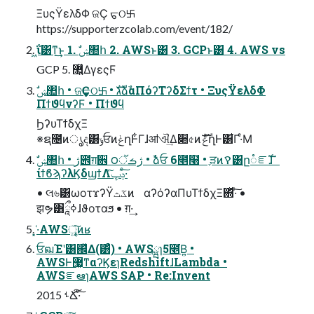
ΞυςΫελδΦ ଜҪ ᠳଠ࿕
https://supporterzcolab.com/event/182/
͖ΐ͏͸ͳ͢͜ͱ 1. ࣗݾ঺հ 2. AWSͱ͸ 3. GCPͱ͸ 4. AWS vs
GCP 5. ޲͍ͯΔγεςϜ
ΠϯϑϥνʔϜ • Πϯϑϥ
ϦʔυΤϯδχΞ
※ຊ೔ͷൃද͸ݸਓͷݟղͰ͋Γɺॴଐ͢Δ૊৫ͷެࣜݟղͰ͸͋Γ·ͤΜ
ίϯϐϡʔλϏδϣϯΛݚڀͯ͠·ͨ͠
• લ৬͸ωοτϫʔΫػثͷ αʔόʔαΠυΤϯδχΞ΍ͬͯ·ͨ͠ •
झຯ͸ཱྀߦɺϑοταϧ • ग़·͢
͓·͑AWSৄ͍͠ͷʁ
ਓฒΈʹ͸஌ͬͯΔ(͸ͣ) • AWSྺɿ5೥͘Β͍ •
AWSͰ޷͖ͳαʔϏεɿRedshiftɺLambda •
AWSೝఆɿAWS SAP • Re:Invent
2015 ࢀՃ͠·ͨ͠