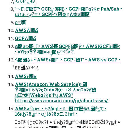
͓·͑GCPৄ͍͠ͷʁ
࠷͕ۙͬͭΓ৮Γ͸͡Ί·ͨ͠ • GCPྺɿ3೥͘Β͍ • GCPͰ޷͖ͳαʔϏεɿPub/Sub •
աڈͷൃදࢿྉ • GCPͰ޿ࠂಈըΛࣗಈੜ੒ͨ͠࿩͠
օ༷ʹ࣭໰͍ͤͯͩ͘͞͞
AWSΛ࢖ͬͯΔํ
GCPΛ࢖ͬͯΔํ
ຊ೔ͷର৅ऀ • AWS·ͨ͸GCP͜Ε͔Β࢖͍͍ͨਓ • AWSɺGCPͪΐͬͱ࢖ͬͨਓ
• ύϒϦοΫΫϥ΢υͷೖ໳ͱ͔ॳ৺ऀͷਓ
ࠓ೔͓࿩͢Δ͜ͱ • AWSͱ͸ͳʹ • GCPͱ͸ͳʹ • AWS vs GCP •
ͦΕͧΕ޲͍ͯΔ༻్
AWSͱ͸ʁ
AWS(Amazon Web Service)ͱ͸
Ϋϥ΢υίϯϐϡʔςΟϯάαʔϏε →Ϩϯλϧαʔόʔͷ͍͢͝΍ͭ
ʮΠϯϑϥ͕WebαʔϏεʹͳͬͨʯ AWS ʹ͍ͭͯ
https://aws.amazon.com/jp/about-aws/
AWSͷੈքల։ • Ϧʔδϣϯ • େ཮ͳͲ஍ཧతʹ཭ΕͨྖҬ •
16ͷϦʔδϣϯ • ౦ژɺόʔδχΞɺϩϯυϯ •
ΞϕΠϥϏϦςΟʔκʔϯ • 1 ͭͷϦʔδϣϯʹෳ਺ͷͦΕͧΕಠཱͨ͠ϩέʔγϣϯ •