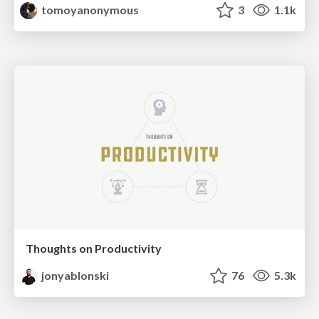
tomoyanonymous
3
1.1k
Thoughts on Productivity
jonyablonski
76
5.3k