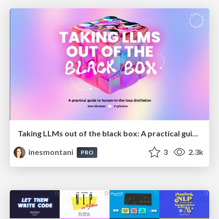
Taking LLMs out of the black box: A practical guide to human-in-the-loop distillation
inesmontani
3
2.3k
PRO