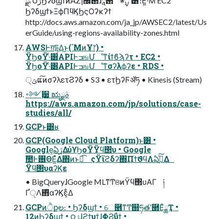
ྫ. ౦ژϦʔδϣϯͷAZɿ඼઒ɺཱ઒ ※࣮ࡍʹ͸ެ։͞Ε͍ͯ·ͤΜ EC2
ϦʔδϣϯͱΞϕΠϥϏϦςΟʔκʔϯ
http://docs.aws.amazon.com/ja_jp/AWSEC2/latest/Us
erGuide/using-regions-availability-zones.html
AWSͰग़དྷΔ͜ͱ(΄ΜͷҰ෦) •
ΫϦοΫ·ͨ͸APIͰߏஙՄೳͳίϯϐϡʔτ • EC2 •
ΫϦοΫ·ͨ͸APIͰߏஙՄೳͳσʔλϕʔε • RDS •
੍ݶແ͠ͷσʔλετϨʔδ • S3 • ετϦʔϜॲཧ • Kinesis (Stream)
࠾༻࣮੷ ಋೖࣄྫ
https://aws.amazon.com/jp/solutions/case-
studies/all/
GCPͱ͸ʁ
GCP(Google Cloud Platform)ͱ͸ •
Google͕ఏڙ͢ΔύϒϦοΫΫϥ΢υ • Google
ࣾ಺Ͱ࢖ΘΕ͍ͯΔ΋ͷͱಉ͡ ςΫϊϩδʔ΍ΠϯϑϥΛఏڙ͍ͯ͠Δ
Ϋϥ΢υαʔϏε
• BigQueryɺGoogle MLͳͲଞͷΫϥ΢υΑΓ ༏
ҐੑΛ΋ͭαʔϏε͕͋Δ
GCPͷੈքల։ • Ϧʔδϣϯ • େ཮ͳͲ஍ཧతʹ཭ΕͨྖҬ •
12ͷϦʔδϣϯ • ౦ژɺϩϯυϯɺΦϨΰϯ •