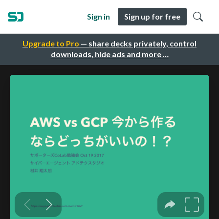
Sign in
Sign up for free
Upgrade to Pro
— share decks privately, control
downloads, hide ads and more …