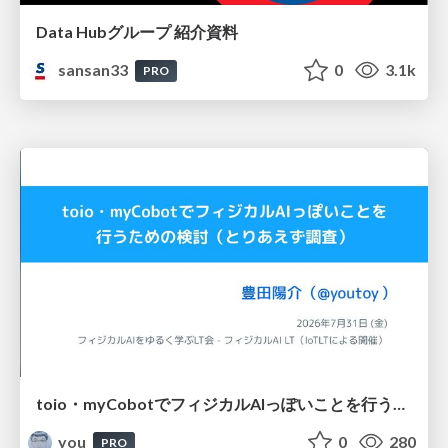
Data Hubグループ 紹介資料
sansan33
0
3.1k
PRO
toio・myCobotでフィジカルAIっぽいことを行うための検討（とりあえず調査） / フィジカルAI LT（IoTLTによる開催）
you
0
280
PRO