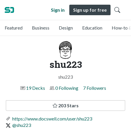
Sign in
Sign up for free
Featured
Business
Design
Education
How-to &
shu223
shu223
19 Decks
0 Following
7 Followers
203 Stars
https://www.docswell.com/user/shu223
@shu223