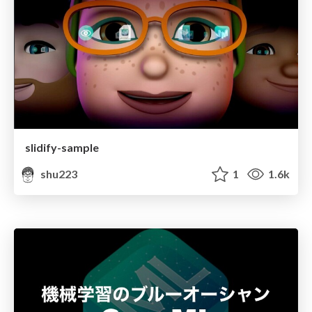
slidify-sample
shu223
1
1.6k