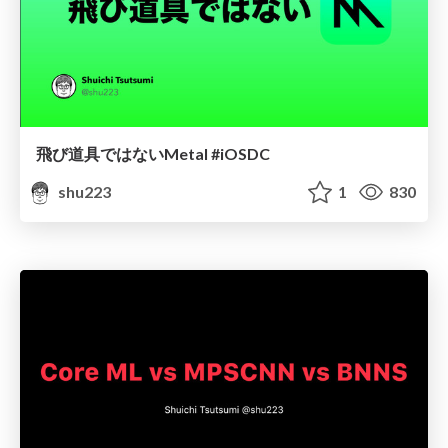
飛び道具ではないMetal #iOSDC
shu223
1
830