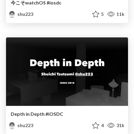
今こそwatchOS #iosdc
shu223
5
11k
Depth in Depth #iOSDC
shu223
4
31k