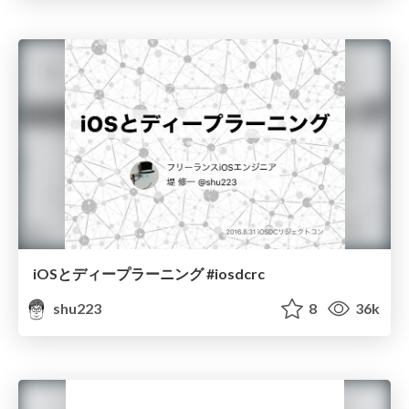
iOSとディープラーニング #iosdcrc
shu223
8
36k