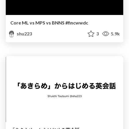
Core ML vs MPS vs BNNS #fincwwdc
shu223
3
5.9k