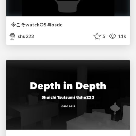
今こそwatchOS #iosdc
shu223
5
11k