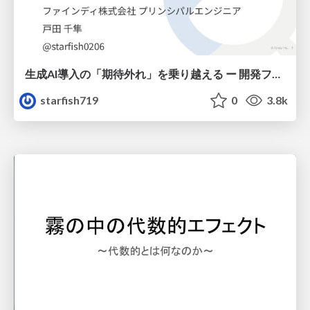
生成AI導入の「期待外れ」を乗り越える ー 開発フロー改革が目指す、真の組織変革
starfish719
0
3.8k