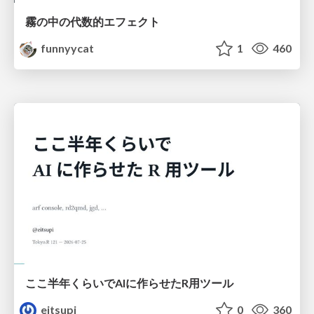
霧の中の代数的エフェクト
funnyycat
1
460
ここ半年くらいでAIに作らせたR用ツール
eitsupi
0
360