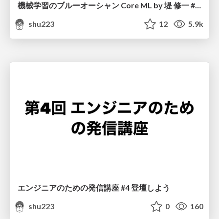
機械学習のブルーオーシャン Core ML by 堤 修一 #iOSDC Japan 2020
shu223
12
5.9k
エンジニアのための発信講座 #4 登壇しよう
shu223
0
160