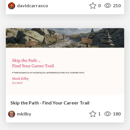
davidcarrasco
0
210
Skip the Path - Find Your Career Trail
mkilby
1
180