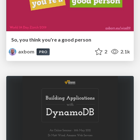
So, you think you're a good person
axbom
2
2.1k
PRO