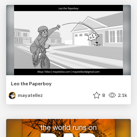
Leo the Paperboy
mayatellez
8
2.1k