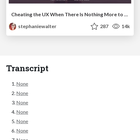
Cheating the UX When There Is Nothing More to Optimize - PixelPioneers
stephaniewalter
287
14k
Transcript
None
None
None
None
None
None
None