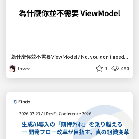
為什麼你並不需要ViewModel / No, you don't need a ViewModel
lovee
1
480