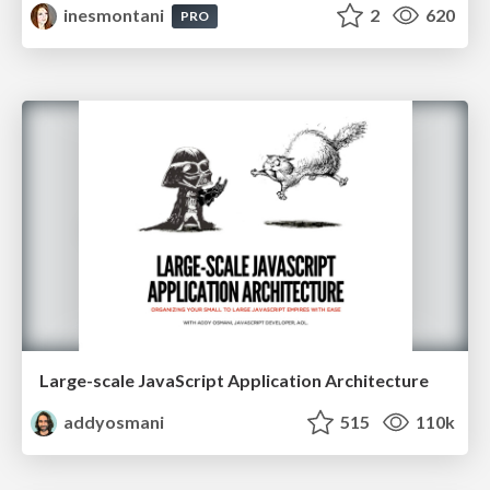
inesmontani
2
620
PRO
Large-scale JavaScript Application Architecture
addyosmani
515
110k