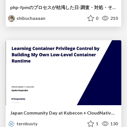
php-fpmのプロセスが枯渇した日-調査・対処・そして本当にやるべきだったこと-
shibuchaaaan
0
210
Japan Community Day at Kubecon + CloudNativeCon Japan 2026: Learning Container Privilege Control by Building My Own Low-Level Container Runtime
ternbusty
1
130