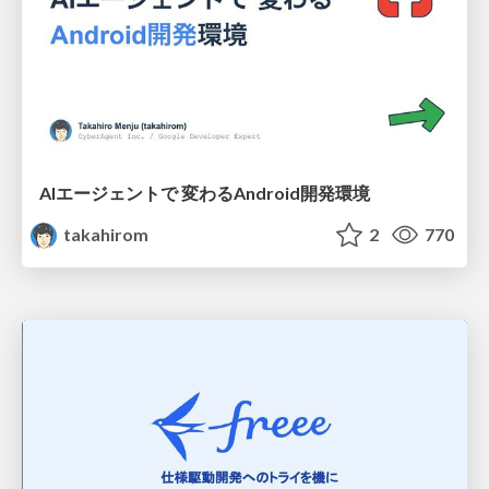
AIエージェントで 変わるAndroid開発環境
takahirom
2
770