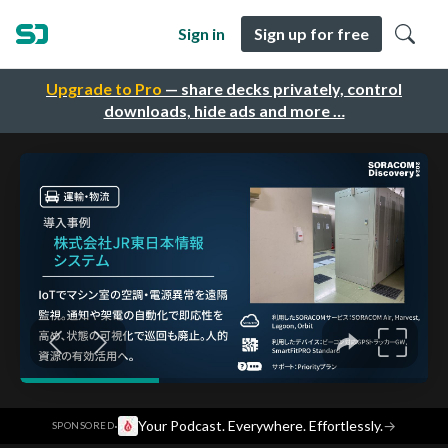
Sign in
Sign up for free
Upgrade to Pro
— share decks privately, control
downloads, hide ads and more …
·
Your Podcast. Everywhere. Effortlessly.
→
SPONSORED