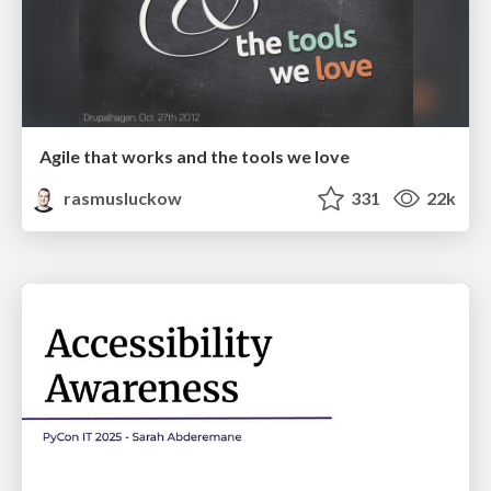
Agile that works and the tools we love
rasmusluckow
331
22k