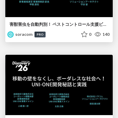
害獣害虫を自動判別！ ペストコントロール支援ビジネス成功のヒント【SORACOM Discovery 2026】
soracom
0
140
PRO