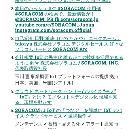
株式会社ソラコム デジタルセールス 日野 孝哉
本日のハッシュタグ #SORACOM 使用例
#SORACOM の検索で、最新情報が！
@SORACOM_PR fb.com/soracom.jp
youtube.com/c/SORACOM_Japan
instagram.com/soracom.official
自己紹介 日野 孝哉（ひの たかや） ニックネーム：
takaya 株式会社ソラコム デジタルセールス 好きな
ソラコムサービス SORACOM Arc
会社概要 IoT の民主化 誰もがこの技術を活用できる
ように 商号 株式会社ソラコム / SORACOM, INC.
代表取締役社長
玉川 憲 事業概要 IoT プラットフォームの提供 拠点
日本、英国、米国(シアトル)
クラウド ネットワーク センサー/デバイス “モノ”
「IoT」とは？ モノやコトをデジタル化 現場を知
る、現場を動かす
SORACOM は IoT の「つなぐ」を簡単に IoT デバ
イス クラウドサービス ✔ 遠隔操作 ✔
メンテナンス ✔ 蓄積・見える化 ✔ アラート通知 セ