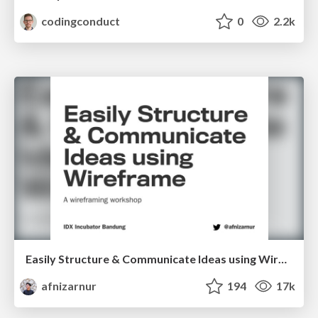
codingconduct
0
2.2k
Easily Structure & Communicate Ideas using Wireframe
afnizarnur
194
17k