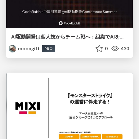
AI駆動開発は個人技からチーム戦へ：組織でAIを使いこなすための実践設計
moongift
0
430
PRO