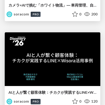
カメラ×AIで挑む「ホワイト物流」― 車両管理、自動化の壁と突破口【SORACOM Discovery 2026】
soracom
0
200
PRO
AIと人が繋ぐ顧客体験：チカクが実践するLINE×Wisora活用事例【SORACOM Discovery 2026】
soracom
0
120
PRO