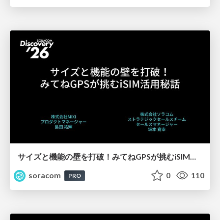
サイズと機能の壁を打破！みてねGPSが挑むiSIM活用秘話【SORACOM Discovery 2026】
soracom
0
110
PRO