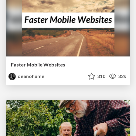
Faster Mobile Websites
deanohume
310
32k