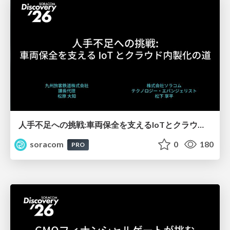
人手不足への挑戦:車両保全を支えるIoTとクラウド内製化の道【SORACOM Discovery 2026】
soracom
0
180
PRO