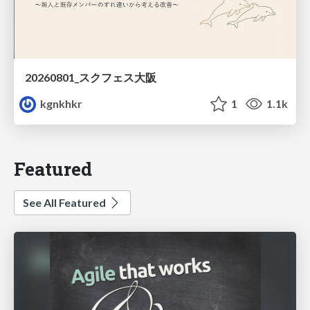
20260801_スクフェス大阪
kgnkhkr
1
1.1k
Featured
See All Featured