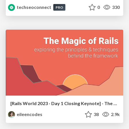
techseoconnect
0
330
PRO
[Rails World 2023 - Day 1 Closing Keynote] - The Magic of Rails
eileencodes
38
2.9k