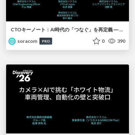
CTOキーノート：AI時代の「つなぐ」を再定義 ― 真のIoTとリアルワールドAI【SORACOM Discovery 2026】
soracom
0
390
PRO