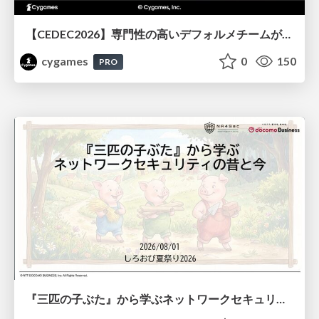
【CEDEC2026】専門性の高いデフォルメチームが挑んだ人材育成戦略 〜Cygames Academiaの企画から実施まで〜
cygames
0
150
PRO
『三匹の子ぶた』から学ぶネットワークセキュリティの昔と今 / Network Security: Then and Now Through the Lens of The Three Little Pigs