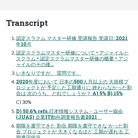
Transcript
認定スラクム マスター研修 受講報告 受講日: 2021
年10月
認定スクラムマスター研修について • アジャイルと
スクラム • 認定スクラムマスター研修の概要 • アジ
ャイルのその後…
いきなりですが、 質問です。
2020年度において 日本の500人月以上の 大規模プ
ロジェクトが 予定した工期通りに 終わらなかった割
合は 次のうち、どれでしょうか？ A) 5% B) 15%
C) 30%
D) 50.6% refs.日本情報システム・ユーザー協会
(JUAS) 企業IT動向調査報告書2021
期限を遵守できた 割合 期限を遵守できな かった割
合 プロジェクトが 大きくなるほど 工期が遅れる 工
期遵守状況