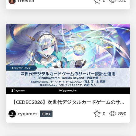
frievea
0
220
【CEDEC2026】次世代デジタルカードゲームのサーバー設計と運用 〜『Shadowverse: Worlds Beyond』の舞台裏～
cygames
0
890
PRO