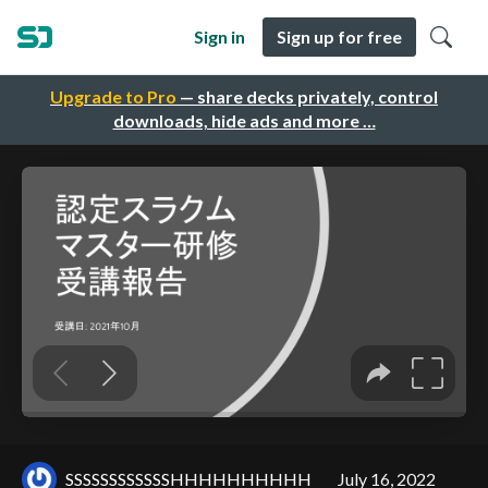
Sign in
Sign up for free
Upgrade to Pro
— share decks privately, control
downloads, hide ads and more …
SSSSSSSSSSSSHHHHHHHHHH
July 16, 2022