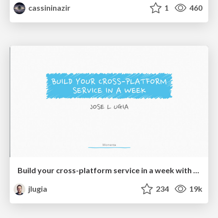
cassininazir
1
460
Build your cross-platform service in a week with App Engine
jlugia
234
19k