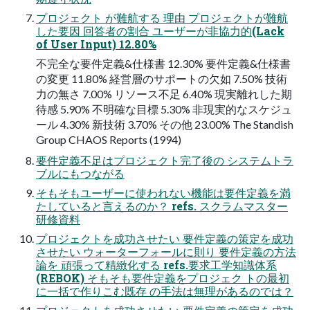
プロジェクト が難航する 理由 プロジェクトが難航
した要因 回答者の割合 ユーザーが非協力的(Lack
of User Input) 12.80%
不完全な要件定義&仕様書 12.30% 要件定義&仕様書
の変更 11.80% 経営層のサポートの欠如 7.50% 技術
力の無さ 7.00% リソース不足 6.40% 現実離れした期
待感 5.90% 不明確な目標 5.30% 非現実的なスケジュ
ール 4.30% 新技術 3.70% その他 23.00% The Standish
Group CHAOS Reports (1994)
要件定義不足はプロジェクト完了後の システムトラ
ブルにもつながる
そもそもユーザーに使われない機能は要件定義を満
たしていると言えるのか？ refs. スクラムマスター
研修資料
プロジェクトを成功させたい 要件定義の策定を成功
させたい ウォーターフォールに則り 要件定義の方法
論を 頑張って精緻化する refs.要求工学知識体系
(REBOK) そもそも要件定義をプロジェク トの最初
に一括で作りこむ既存 の手法は無理があるのでは？