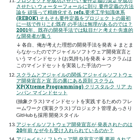
プロジェクトを成功させたい 要件定義の策定を成功
させたい ウォーターフォールに則り 要件定義の方法
論を 頑張って精緻化する refs.要求工学知識体系
(REBOK) そもそも要件定義をプロジェク トの最初
に一括で作りこむ既存 の手法は無理があるのでは？
2001年、既存の開発手法では駄目だと考えた先進的
な開発者が集う
↓ 各自、俺が考えた理想の開発手法を発表 ↓ まとま
らなかったのでアジャイルソフトウェア開発宣言と
いう マインドセット(お気持ち)を発表 ↓ スクラムは
このマインドセットを実装した手法の一つ
スクラムとアジャイルの関係 アジャイルソフトウェ
ア開発宣言と宣 言の裏にある原則 スクラム
XP(Xtreme Programming) クリスタルク リア カ
ンバン マインドセット
(抽象クラス) マインドセットを実践 するための フレ
ームワーク (実装クラス) プロジェクト管理 あっさり
GitHubも採用 開発スタイル
アジャイルソフトウェア開発宣言が 発表されたのは
20年前 なぜ今も受け入れられているのか？
アジャイルソ フトウェア開 発宣言で重 要視 されて