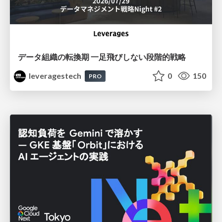
データ組織の転換期 一足飛びしない段階的戦略
leveragestech
0
150
PRO