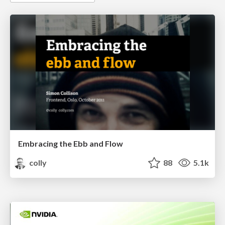
Embracing the Ebb and Flow
colly
88
5.1k