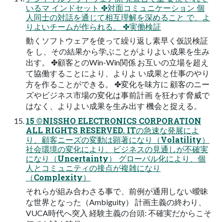
いるマ インドセット ✤対面コミュニケーション 個
人同士の対話を通じて相互理解を深めること で、よ
りよいチームが作られる。 ✤実働検証
動くソフトウェアを使って繰り返し素早く仮説検証
を し、その結果から学ぶことがよりよい成果を生み
出す。 ✤顧客とのWin-Win関係 お互いの立場を超え
て協働することにより、よりよ い成果と仕事のやり
方を作ることができる。 ✤変化を味方に 顧客のニー
ズやビジネス市場の変化は事前計画 を狂わす脅威で
はなく、よりよい成果を生み出す 機会と捉える。
15 ©NISSHO ELECTRONICS CORPORATION
ALL RIGHTS RESERVED. ITの急速な発展によ
り、顧客ニーズの変動は顕著になり（Volatility）
社会環境の変化により、ビジネスの見通しが不確実
になり（Uncertainty） グローバル化により、個
人とコミュニティの接点が複雑になり
（Complexity）
それらが組み合わさる事で、前例が通用しない曖昧
な世界となった（Ambiguity） 計画主義の終わり、
VUCA時代へ突入 経験主義の台頭: 不確実だからこそ