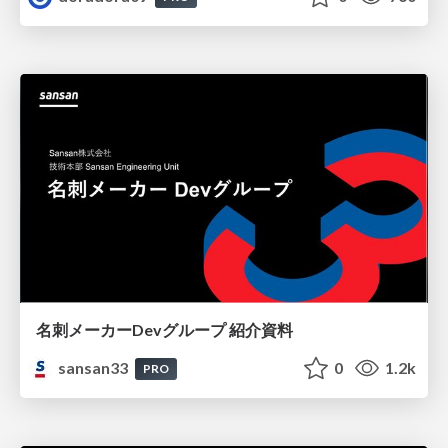
名刺メーカーDevグループ 紹介資料
sansan33
0
1.2k
PRO