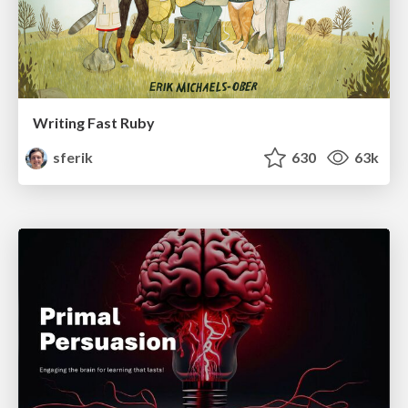
Writing Fast Ruby
sferik
630
63k