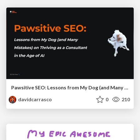
Pawsitive SEO: Lessons from My Dog (and Many Mistakes) on Thriving as a Consultant in the Age of AI
davidcarrasco
0
210