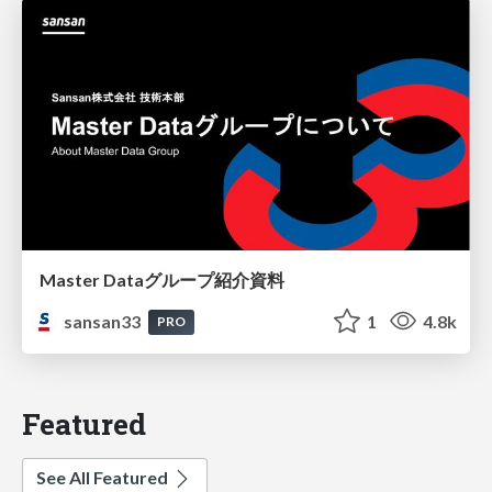
Master Dataグループ紹介資料
sansan33
1
4.8k
PRO
Featured
See All Featured