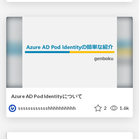
Azure AD Pod Identityについて
sssssssssssshhhhhhhhhh
2
1.6k