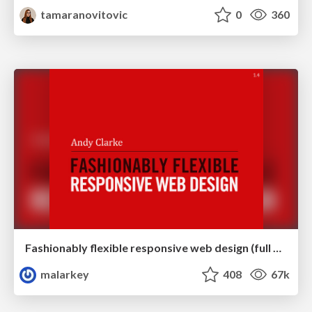
tamaranovitovic
0
360
Fashionably flexible responsive web design (full day workshop)
malarkey
408
67k