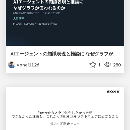
AIエージェントの知識表現と推論に なぜグラフが使われるのか - 記号的AIの復権とニューラルAIとの統合
yohei1126
1
280