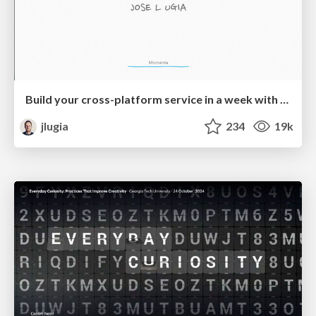
Build your cross-platform service in a week with App Engine
jlugia
234
19k