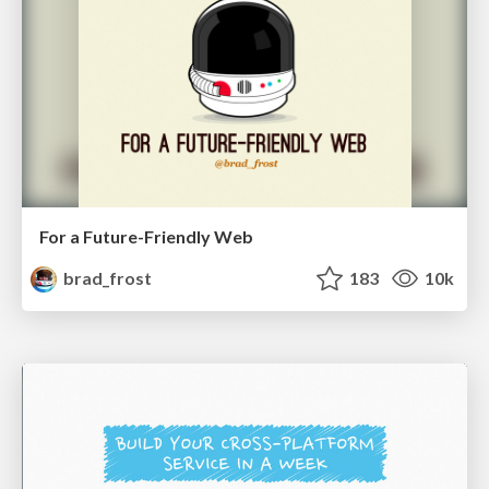
For a Future-Friendly Web
brad_frost
183
10k