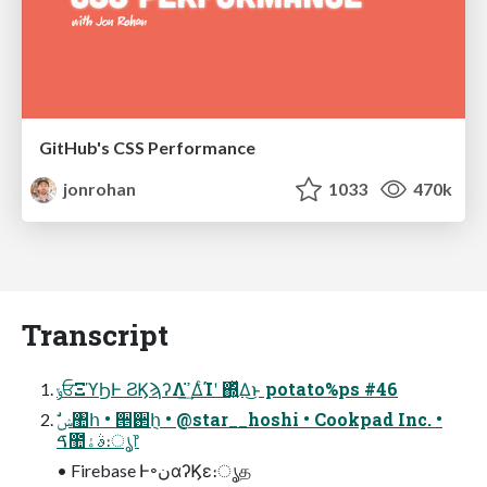
GitHub's CSS Performance
jonrohan
1033
470k
Transcript
ݸਓΞϓϦͰ ϨϏϡʔΛߴ͘͢ΔͨΊʹ ΍͍ͬͯΔ͜ͱ potato%ps #46
ࠃ಺ࣄۀ։ൃ෦
• Firebase Ͱ৽نαʔϏε։ൃத