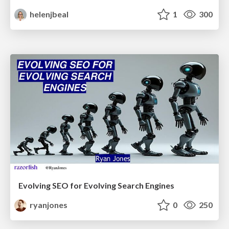
helenjbeal
1
300
Evolving SEO for Evolving Search Engines
ryanjones
0
250