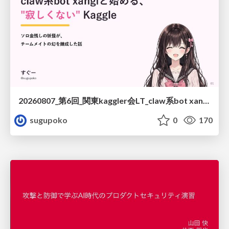
20260807_第6回_関東kaggler会LT_claw系bot xangiと始める、"寂しくない" kaggle
sugupoko
0
170