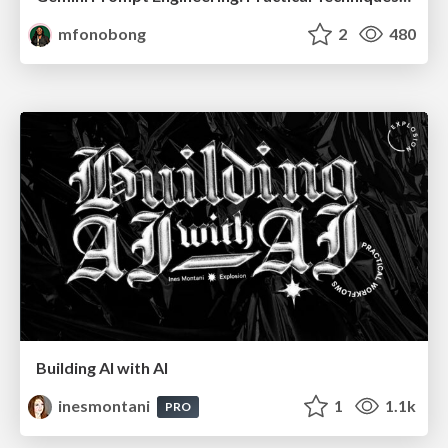
mfonobong
2
480
Building AI with AI
inesmontani
1
1.1k
PRO