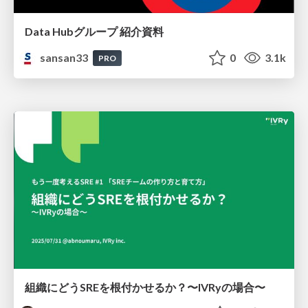
Data Hubグループ 紹介資料
sansan33
0
3.1k
PRO
組織にどうSREを根付かせるか？〜IVRyの場合〜