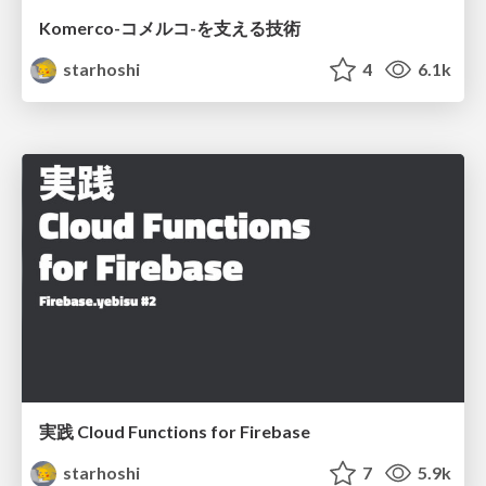
Komerco-コメルコ-を支える技術
starhoshi
4
6.1k
実践 Cloud Functions for Firebase
starhoshi
7
5.9k