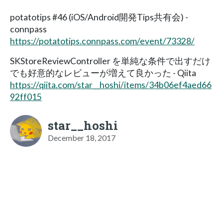
potatotips #46 (iOS/Android開発Tips共有会) -
connpass
https://potatotips.connpass.com/event/73328/
SKStoreReviewController を単純な条件で出すだけ
でも好意的なレビューが増えて良かった - Qiita
https://qiita.com/star__hoshi/items/34b06ef4aed66
92ff015
star__hoshi
December 18, 2017