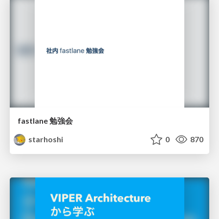
fastlane 勉強会
starhoshi
0
870