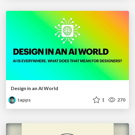
Design in an AI World
tapps
1
270