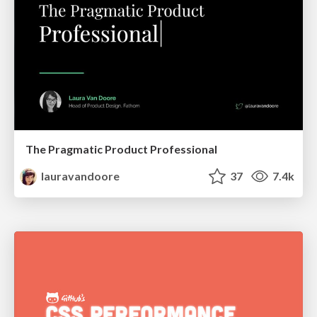
The Pragmatic Product Professional
lauravandoore
37
7.4k