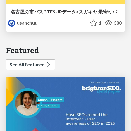
名古屋の市バスGTFS-JPデータ×スガキヤ 最寄りバス停検索をAmazon ElastiCache Serverless for Valkeyで最適化する
usanchuu
1
380
Featured
See All Featured