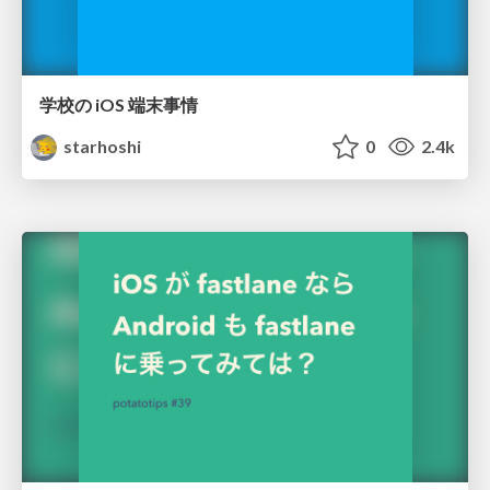
学校の iOS 端末事情
starhoshi
0
2.4k