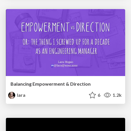
Balancing Empowerment & Direction
lara
6
1.2k