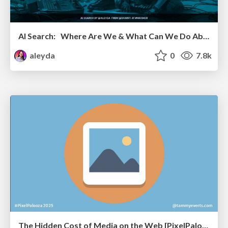
AI Search: Where Are We & What Can We Do About It?
aleyda
0
7.8k
The Hidden Cost of Media on the Web [PixelPalooza 2025]