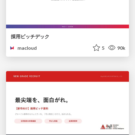
採用ピッチデック
macloud
5
90k