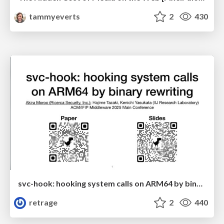
tammyeverts
2
430
svc-hook: hooking system calls on ARM64 by binary rewriting
retrage
2
440