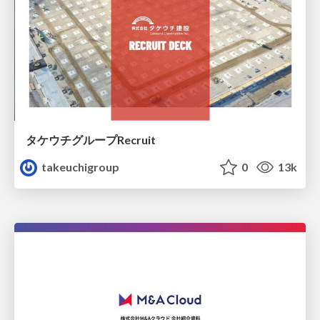
タケウチグループRecruit
takeuchigroup
0
13k