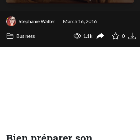
Stéphanie Walter
March 16, 2016
Business
1.1k
0
Bien préparer son