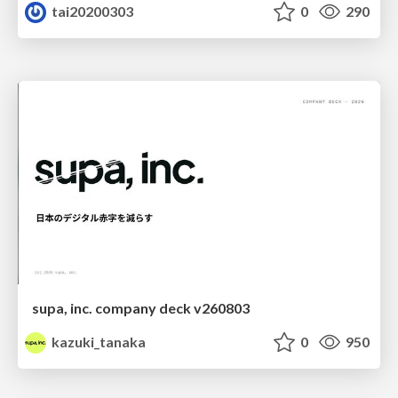
tai20200303
0
290
supa, inc. company deck v260803
kazuki_tanaka
0
950