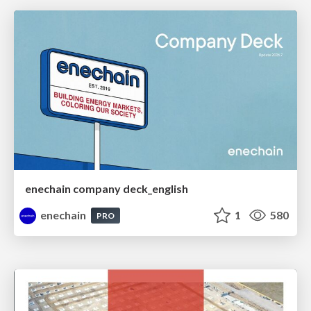
enechain company deck_english
enechain
1
580
PRO