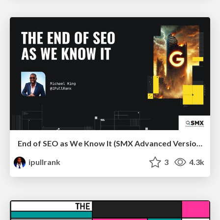
End of SEO as We Know It (SMX Advanced Version)
ipullrank
3
4.3k