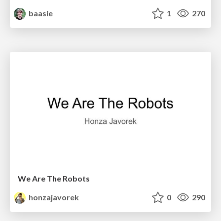
baasie
1
270
We Are The Robots
honzajavorek
0
290