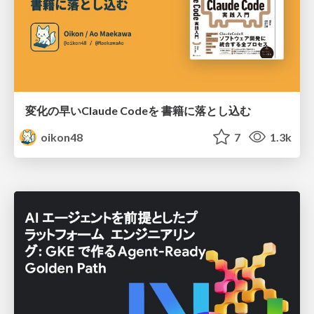
変化の早いClaude Codeを 書籍に落とし込む
oikon48
7
1.3k