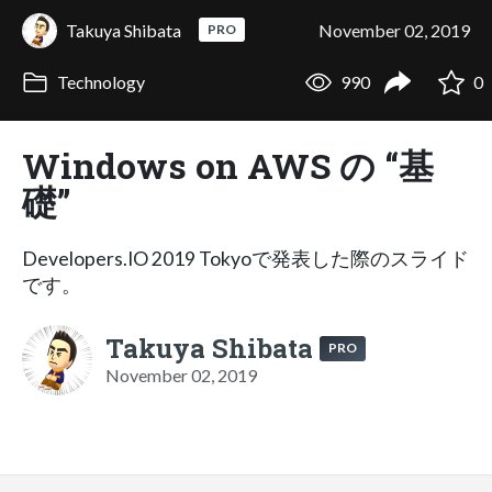
Takuya Shibata
November 02, 2019
PRO
Technology
990
0
Windows on AWS の “基
礎”
Developers.IO 2019 Tokyoで発表した際のスライド
です。
Takuya Shibata
PRO
November 02, 2019