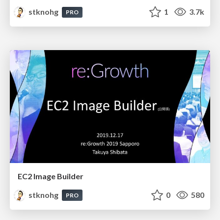
stknohg
1
3.7k
PRO
EC2 Image Builder
stknohg
0
580
PRO