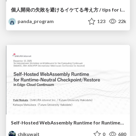
個人開発の失敗を避けるイケてる考え方 / tips for indie hackers
panda_program
123
22k
Self-Hosted WebAssembly Runtime for Runtime-Neutral Checkpoint/Restore in Edge–Cloud Continuum
chikuwait
0
680