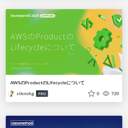
AWSのProductのLifecycleについて
stknohg
0
720
PRO