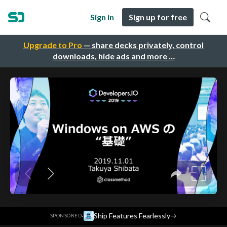
Sign in
Sign up for free
Upgrade to Pro
— share decks privately, control
downloads, hide ads and more …
·
Ship Features Fearlessly
→
SPONSORED