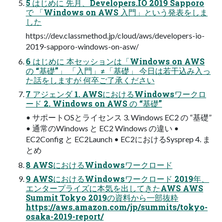
5 はじめに 先月、Developers.IO 2019 Sapporo
で 「Windows on AWS 入門」という発表をしま
した
https://dev.classmethod.jp/cloud/aws/developers-io-
2019-sapporo-windows-on-asw/
6 はじめに 本セッションは「Windows on AWS
の “基礎”」 「入門」≠「基礎」 今日は若干込み入っ
た話をしますが 何卒ご了承ください
7 アジェンダ 1. AWSにおけるWindowsワークロ
ード 2. Windows on AWS の “基礎”
• サポートOSとライセンス 3. Windows EC2 の “基礎”
• 通常のWindows と EC2 Windows の違い •
EC2Config と EC2Launch • EC2におけるSysprep 4. ま
とめ
8 AWSにおけるWindowsワークロード
9 AWSにおけるWindowsワークロード 2019年、
エンタープライズに本気を出してきたAWS AWS
Summit Tokyo 2019の資料から一部抜粋
https://aws.amazon.com/jp/summits/tokyo-
osaka-2019-report/