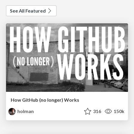
See All Featured
How GitHub (no longer) Works
holman
316
150k