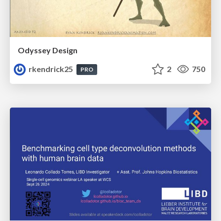
Odyssey Design
rkendrick25
2
750
PRO