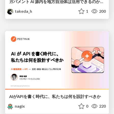
ガバメント AI 源内を地方自治体は活用できるのか 可能性と課題、期待について
takeda_h
1
200
AIがAPIを書く時代に、私たちは何を設計すべきか
nagix
0
220