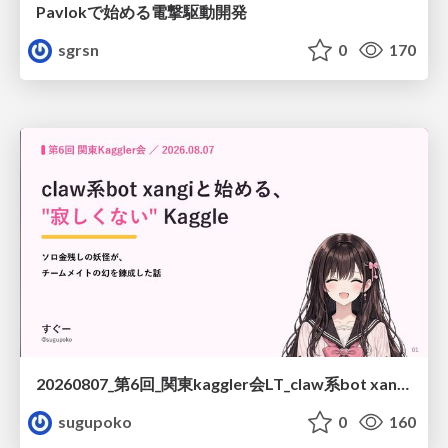
Pavlokで始める電撃駆動開発
sgrsn
0
170
20260807_第6回_関東kaggler会LT_claw系bot xangiと始める、"寂しくない" kaggle
sugupoko
0
160