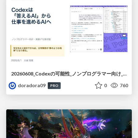
20260608_Codexの可能性_ノンプログラマー向け_大城追記
doradora09
0
760
PRO