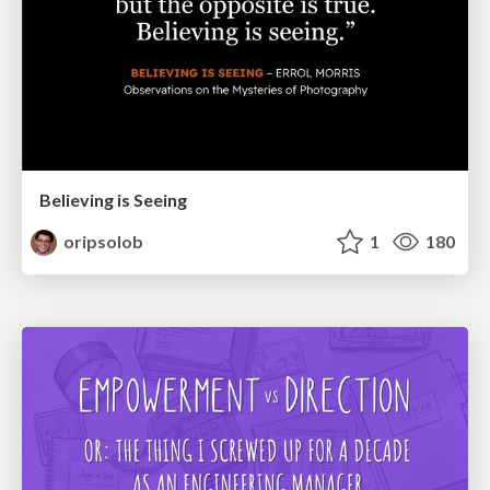
Believing is Seeing
oripsolob
1
180