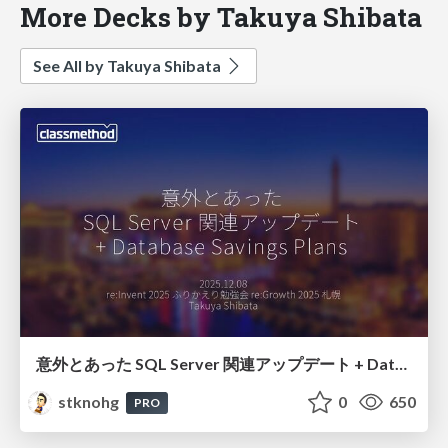
More Decks by Takuya Shibata
See All by Takuya Shibata
意外とあった SQL Server 関連アップデート + Database Savings Plans
stknohg
0
650
PRO