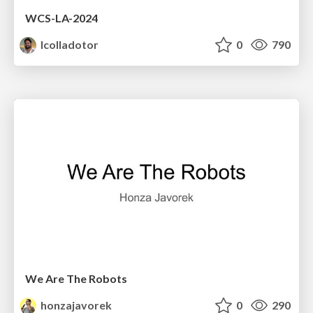
WCS-LA-2024
lcolladotor
0
790
We Are The Robots
honzajavorek
0
290