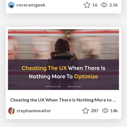
reverentgeek
16
2.1k
Cheating the UX When There Is Nothing More to Optimize - PixelPioneers
stephaniewalter
287
14k