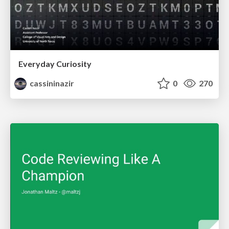
Everyday Curiosity
cassininazir
0
270