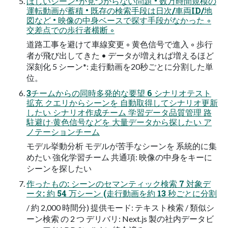
ほしいシーン*が⾒つからない問題 • 数万時間規模の
運転動画が蓄積 • 既存の検索⼿段は⽇次/⾞両ID/地
図など • 映像の中⾝ベースで探す⼿段がなかった ◦
交差点での歩⾏者横断 ◦
道路⼯事を避けて⾞線変更 ◦ ⻩⾊信号で進⼊ ◦ 歩⾏
者が⾶び出してきた • データが増えれば増えるほど
深刻化 5 シーン*: ⾛⾏動画を20秒ごとに分割した単
位。
3チームからの同時多発的な要望 6 シナリオテスト
拡充 クエリからシーンを ⾃動取得してシナリオ更新
したい シナリオ作成チーム 学習データ品質管理 路
駐避け‧⻩⾊信号などを ⼤量データから探したい ア
ノテーションチーム
モデル挙動分析 モデルが苦⼿なシーンを 系統的に集
めたい 強化学習チーム 共通項: 映像の中⾝をキーに
シーンを探したい
作ったもの: シーンのセマンティック検索 7 対象デ
ータ: 約 54 万シーン (⾛⾏動画を約 13 秒ごとに分割
/ 約 2,000 時間分) 提供モード: テキスト検索 / 類似シ
ーン検索 の 2 つ デリバリ: Next.js 製の社内データビ