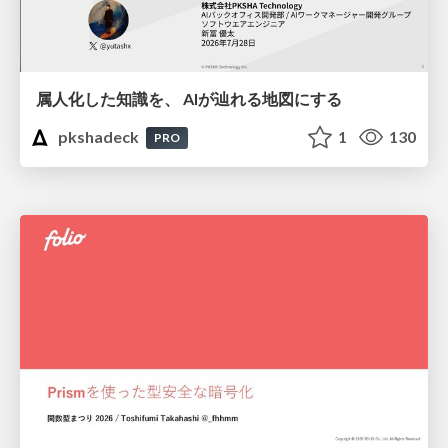
属人化した知識を、 AIが辿れる地図にする
pkshadeck
1
130
PRO