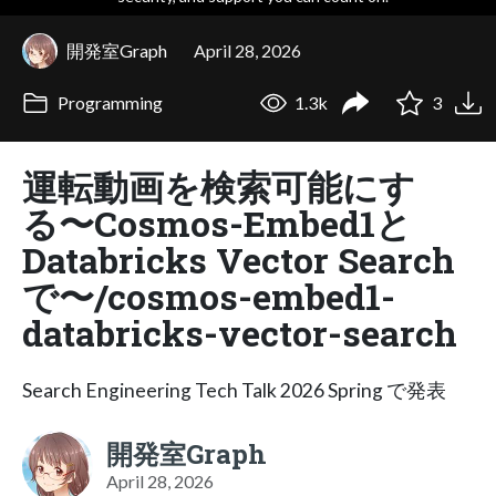
開発室Graph
April 28, 2026
Programming
1.3k
3
運転動画を検索可能にす
る〜Cosmos-Embed1と
Databricks Vector Search
で〜/cosmos-embed1-
databricks-vector-search
Search Engineering Tech Talk 2026 Spring で発表
開発室Graph
April 28, 2026