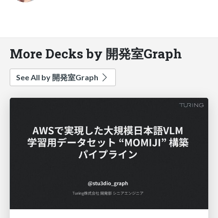
More Decks by 開発室Graph
See All by 開発室Graph