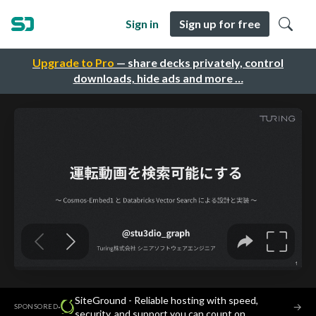
Sign in
Sign up for free
Upgrade to Pro
— share decks privately, control
downloads, hide ads and more …
SiteGround - Reliable hosting with speed,
·
→
SPONSORED
security, and support you can count on.