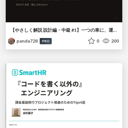
【やさしく解説 設計編・中級 #1】一つの車に、運転手は一人 ～ある倉庫システムの事例から～
panda728
0
200
PRO