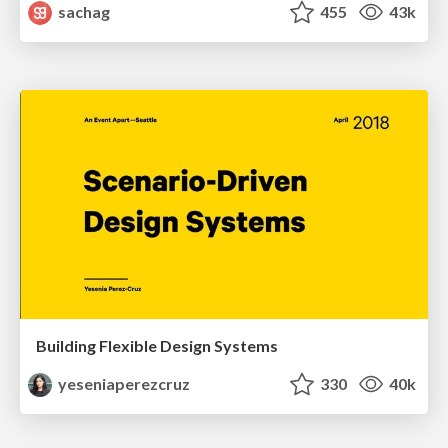
sachag
455
43k
Building Flexible Design Systems
yeseniaperezcruz
330
40k