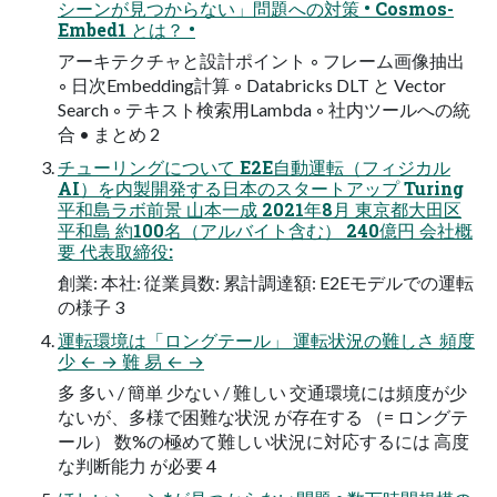
シーンが⾒つからない」問題への対策 • Cosmos-
Embed1 とは？ •
アーキテクチャと設計ポイント ◦ フレーム画像抽出
◦ ⽇次Embedding計算 ◦ Databricks DLT と Vector
Search ◦ テキスト検索⽤Lambda ◦ 社内ツールへの統
合 • まとめ 2
チューリングについて E2E⾃動運転（フィジカル
AI）を内製開発する⽇本のスタートアップ Turing
平和島ラボ前景 ⼭本⼀成 2021年8⽉ 東京都⼤⽥区
平和島 約100名（アルバイト含む） 240億円 会社概
要 代表取締役:
創業: 本社: 従業員数: 累計調達額: E2Eモデルでの運転
の様⼦ 3
運転環境は「ロングテール」 運転状況の難しさ 頻度
少 ← → 難 易 ← →
多 多い / 簡単 少ない / 難しい 交通環境には頻度が少
ないが、多様で困難な状況 が存在する （= ロングテ
ール） 数%の極めて難しい状況に対応するには 高度
な判断能力 が必要 4