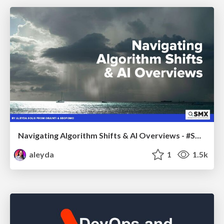
Navigating Algorithm Shifts & AI Overviews - #SMXNext
aleyda
1
1.5k