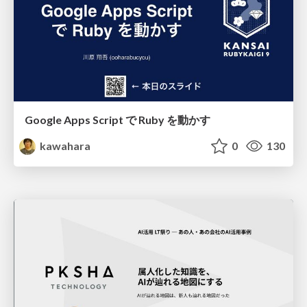
Google Apps Script で Ruby を動かす
kawahara
0
130