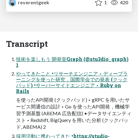
reverentgeek
1
420
Transcript
技術を楽しもう 開発室Graph (@stu3dio_graph)
1
やってきたこと •リサーチエンジニア ‣ ディープラ
ーニングを使った研究，国際学会での発表 (クック
パッド) •サーバーサイドエンジニア ‣ Ruby on
Rails
を使ったAPI開発 (クックパッド) ‣ gRPC を用いたサ
ービス間通信の設計 ‣ Go を使ったAPI開発，機械学
習予測基盤 (ABEMA 広告配信) •データサイエンティ
スト ‣ Redshift, BigQuery を用いた分析 (クックパッ
ド, ABEMA) 2
採用活動に携わってきた •https://studio-