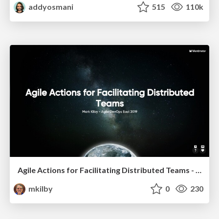
addyosmani
515
110k
Agile Actions for Facilitating Distributed Teams - ADO2019
mkilby
0
230