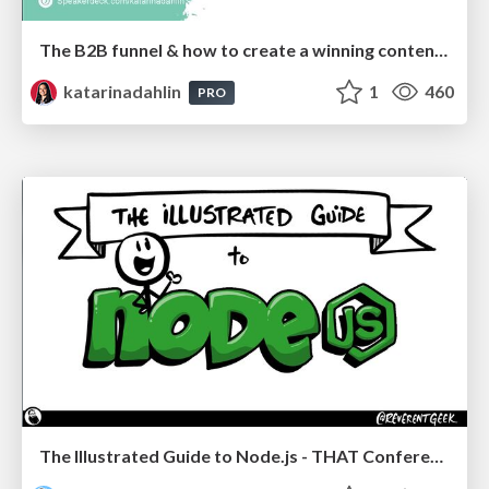
The B2B funnel & how to create a winning content strategy
katarinadahlin
1
460
PRO
The Illustrated Guide to Node.js - THAT Conference 2024