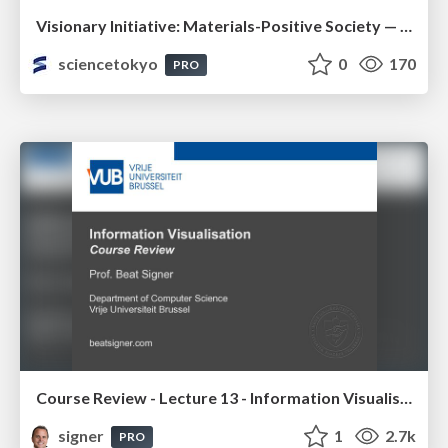
Visionary Initiative: Materials-Positive Society — Evolving “Things,” empowering a positive society | Science Tokyo
sciencetokyo
0
170
PRO
Course Review - Lecture 13 - Information Visualisation (4019538FNR)
signer
1
2.7k
PRO