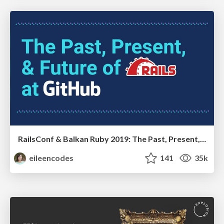
RailsConf & Balkan Ruby 2019: The Past, Present, and Future of Rails at GitHub
eileencodes
141
35k