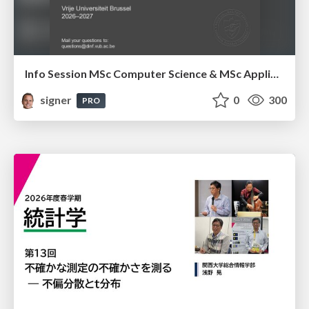
Info Session MSc Computer Science & MSc Applied Informatics
signer
0
300
PRO