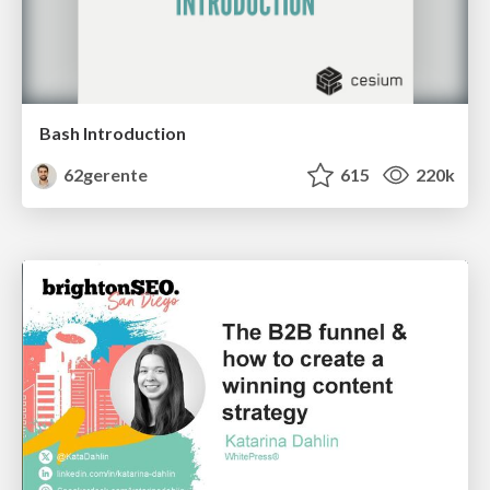
Bash Introduction
62gerente
615
220k