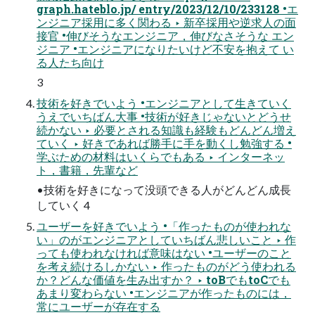
graph.hateblo.jp/ entry/2023/12/10/233128 •エ
ンジニア採用に多く関わる ‣ 新卒採用や逆求人の面
接官 •伸びそうなエンジニア，伸びなさそうな エン
ジニア •エンジニアになりたいけど不安を抱えて い
る人たち向け
3
技術を好きでいよう •エンジニアとして生きていく
うえでいちばん大事 •技術が好きじゃないとどうせ
続かない ‣ 必要とされる知識も経験もどんどん増え
ていく ‣ 好きであれば勝手に手を動くし勉強する •
学ぶための材料はいくらでもある ‣ インターネッ
ト，書籍，先輩など
•技術を好きになって没頭できる人がどんどん成長
していく 4
ユーザーを好きでいよう •「作ったものが使われな
い」のがエンジニアとしていちばん悲しいこと ‣ 作
っても使われなければ意味はない •ユーザーのこと
を考え続けるしかない ‣ 作ったものがどう使われる
か？どんな価値を生み出すか？ ‣ toBでもtoCでも
あまり変わらない •エンジニアが作ったものには，
常にユーザーが存在する