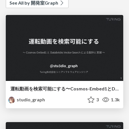
See All by 開発室Graph
運転動画を検索可能にする〜Cosmos-Embed1とDatabricks Vector Searchで〜/cosmos-embed1-databricks-vector-search
studio_graph
3
1.3k