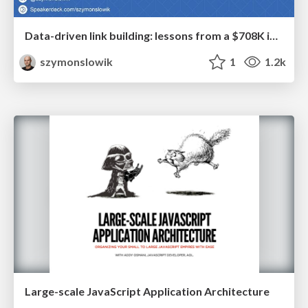
Data-driven link building: lessons from a $708K investment (BrightonSEO talk)
szymonslowik
1
1.2k
Large-scale JavaScript Application Architecture