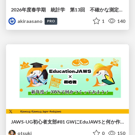
2026年度春学期 統計学 第13回 不確かな測定の不確かさを測る ― 不偏分散とt分布 (2026. 6. 25)
akiraasano
1
140
PRO
JAWS-UG初心者支部#81 GWにEduJAWSと何か作ろうもくもく会！
otsuki
0
150