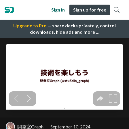
Sign in
Sign up for free
Upgrade to Pro
— share decks privately, control
downloads, hide ads and more …
開発室Graph
September 10, 2024