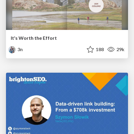
It's Worth the Effort
3n
188
29k