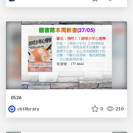
0526
cbtlibrary
0
210