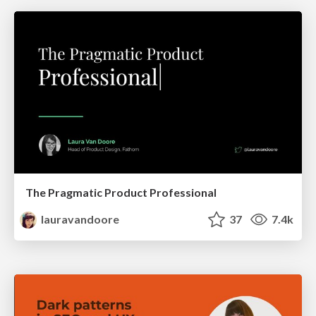
The Pragmatic Product Professional
lauravandoore
37
7.4k