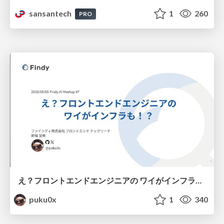
sansantech
1
260
PRO
え？フロントエンドエンジニアの ワイがインフラも！？
puku0x
1
340