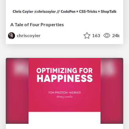
A Tale of Four Properties
chriscoyier
163
24k