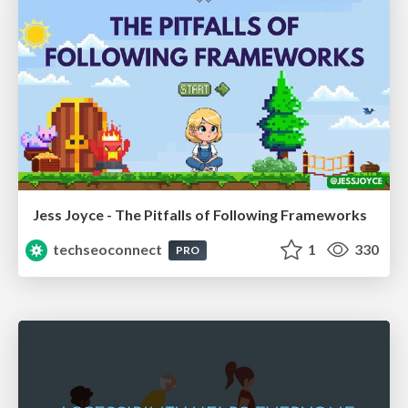
Jess Joyce - The Pitfalls of Following Frameworks
techseoconnect
1
330
PRO