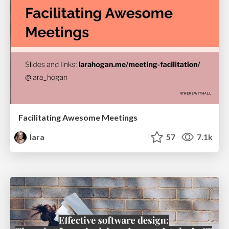
Facilitating Awesome Meetings
lara
57
7.1k