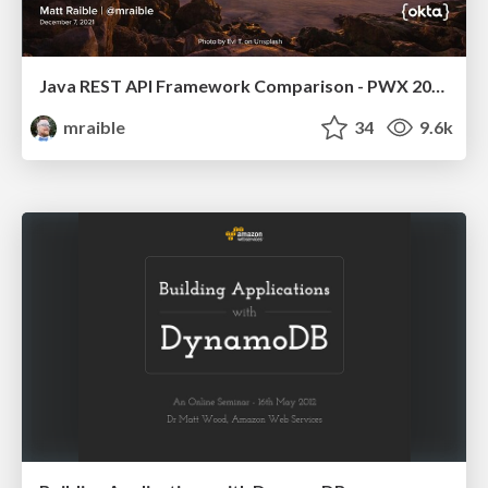
Java REST API Framework Comparison - PWX 2021
mraible
34
9.6k