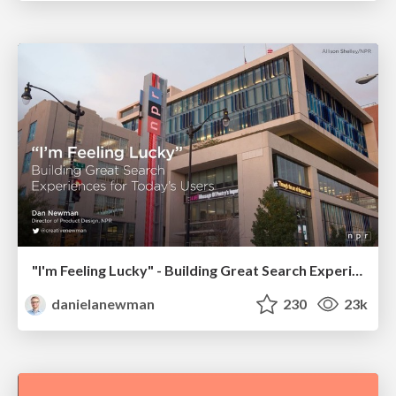
"I'm Feeling Lucky" - Building Great Search Experiences for Today's Users (#IAC19)
danielanewman
230
23k