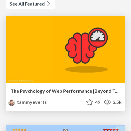
See All Featured
The Psychology of Web Performance [Beyond Tellerrand 2023]
tammyeverts
49
3.5k