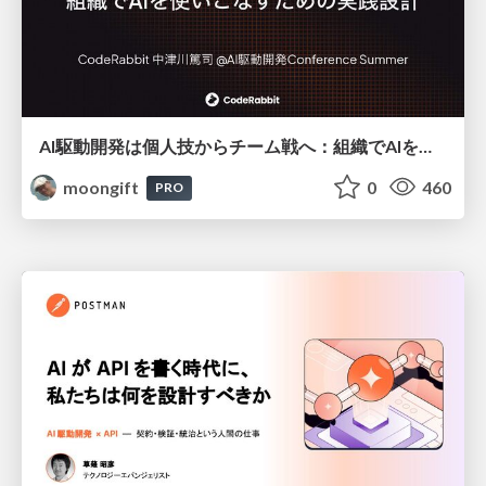
AI駆動開発は個人技からチーム戦へ：組織でAIを使いこなすための実践設計
moongift
0
460
PRO