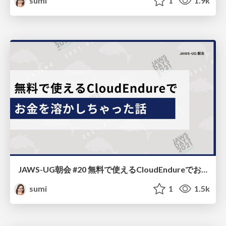
sumi
1
1.9k
JAWS-UG朝会 #20 無料で使えるCloudEndureでお金を溶かした話
sumi
1
1.5k