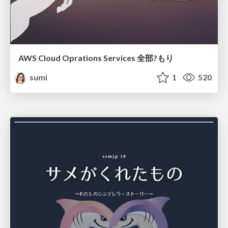
AWS Cloud Oprations Services 全部?もり
sumi
1
520