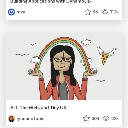
Building Applications with DynamoDB
mza
96
7.2k
Art, The Web, and Tiny UX
lynnandtonic
304
22k