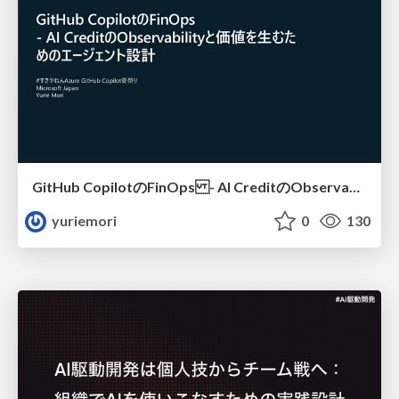
GitHub CopilotのFinOps - AI CreditのObservabilityと価値を生むためのエージェント設計
yuriemori
0
130