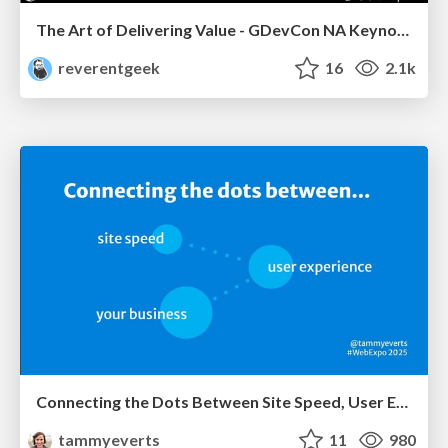
The Art of Delivering Value - GDevCon NA Keynote
reverentgeek
16
2.1k
Connecting the Dots Between Site Speed, User Experience & Your Business [WebExpo 2025]
tammyeverts
11
980