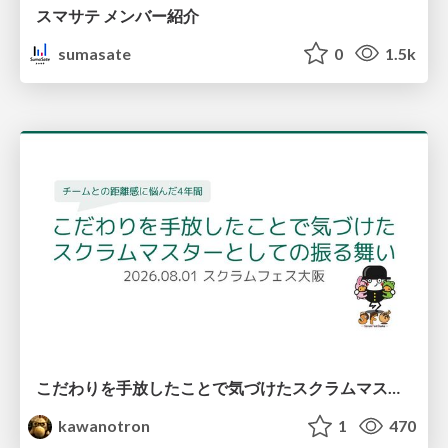
スマサテ メンバー紹介
sumasate
0
1.5k
こだわりを手放したことで気づけたスクラムマスターとしての振る舞い
kawanotron
1
470