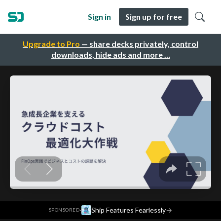
Sign in
Sign up for free
Upgrade to Pro
— share decks privately, control
downloads, hide ads and more …
·
Ship Features Fearlessly
→
SPONSORED