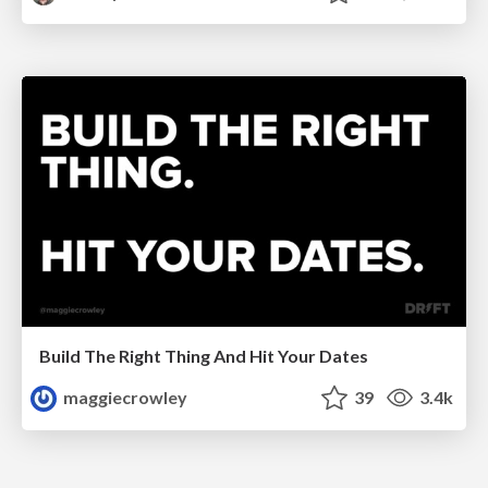
Build The Right Thing And Hit Your Dates
maggiecrowley
39
3.4k