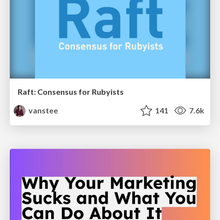
Raft: Consensus for Rubyists
vanstee
141
7.6k