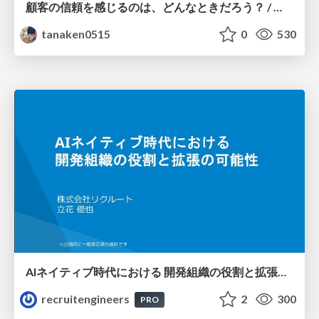
顧客の信頼を感じるのは、どんなときだろう？ / When do you feel a customer's trust?
tanaken0515
0
530
AIネイティブ時代における 開発組織の役割と拡張の可能性
recruitengineers
2
300
PRO