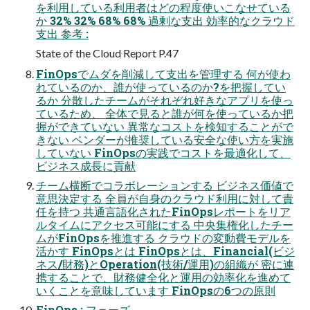
を利用している利用者はどの程度使いこなせている
か 32% 32% 68% 68% 過剰な支出 効率的なクラウド
支出 参考 :
State of the Cloud Report P.47
FinOpsでムダを削減して支出を管理する 何が使わ
れているのか、誰が使っているのか?を把握してい
るか 分散したチームがそれぞれ好きなアプリを使っ
ているため、 全体で見ると誰が何を使っているか把
握ができていない 異常なコストを検知することがで
きない ベンダーが推奨している安全な使い方を実施
していない FinOpsの実践でコストを最適化して、
ビジネス成長に貢献
チーム横断でコラボレーションする ビジネス価値で
意思決定する 全員が自身のクラウド利用に対して責
任を持つ 共通言語化されたFinOpsレポートをリア
ルタイムにアクセス可能にする 中央集権化したチー
ムがFinOpsを推進する クラウドの変動費モデルを
活かす FinOpsとは FinOpsとは、Financial(ビジ
ネス/財務)とOperation(技術/運用)の組織が 密に連
携することで、財務健全化と運用の効率化を進めて
いくことを意味しています FinOpsの6つの原則
FinOps : フェーズ