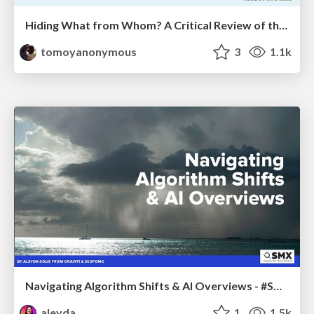
Hiding What from Whom? A Critical Review of the History of Programming languages for Music
tomoyanonymous
3
1.1k
Navigating Algorithm Shifts & AI Overviews - #SMXNext
aleyda
1
1.5k