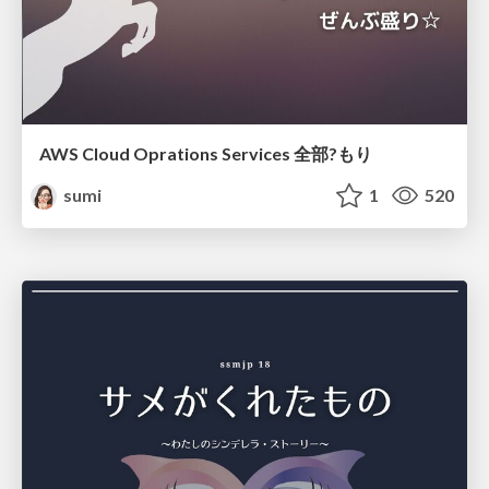
AWS Cloud Oprations Services 全部?もり
sumi
1
520