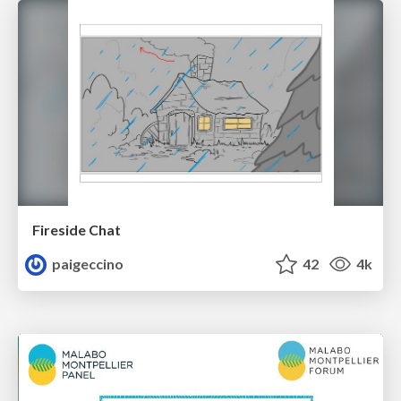
Fireside Chat
paigeccino
42
4k