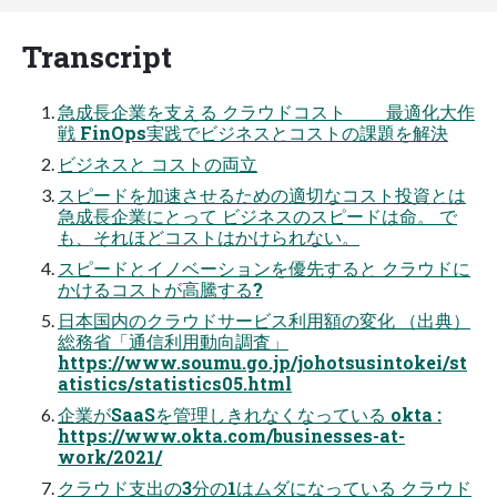
Transcript
急成長企業を支える クラウドコスト 最適化大作
戦 FinOps実践でビジネスとコストの課題を解決
ビジネスと コストの両立
スピードを加速させるための適切なコスト投資とは
急成長企業にとって ビジネスのスピードは命。 で
も、それほどコストはかけられない。
スピードとイノベーションを優先すると クラウドに
かけるコストが高騰する?
日本国内のクラウドサービス利用額の変化 （出典）
総務省「通信利用動向調査」
https://www.soumu.go.jp/johotsusintokei/st
atistics/statistics05.html
企業がSaaSを管理しきれなくなっている okta :
https://www.okta.com/businesses-at-
work/2021/
クラウド支出の3分の1はムダになっている クラウド