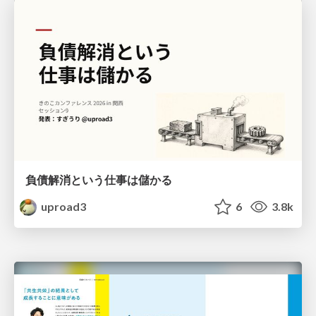
負債解消という仕事は儲かる
uproad3
6
3.8k