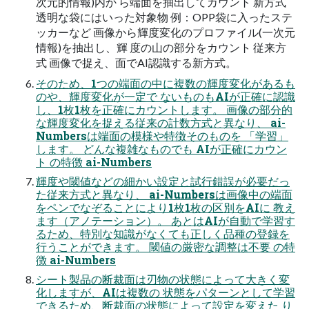
次元的情報)内か ら端面を抽出してカウント 新方式
透明な袋にはいった対象物 例：OPP袋に入ったステ
ッカーなど 画像から輝度変化のプロファイル(一次元
情報)を抽出し、輝 度の山の部分をカウント 従来方
式 画像で捉え、面でAI認識する新方式。
そのため、1つの端面の中に複数の輝度変化があるも
のや、輝度変化が一定で ないものもAIが正確に認識
し、1枚1枚を正確にカウントします。 画像の部分的
な輝度変化を捉える従来の計数方式と異なり、 ai-
Numbersは端面の模様や特徴そのものを 「学習」
します。 どんな複雑なものでも AIが正確にカウン
ト の特徴 ai-Numbers
輝度や閾値などの細かい設定と試行錯誤が必要だっ
た従来方式と異なり、 ai-Numbersは画像中の端面
をペンでなぞることにより1枚1枚の区別をAIに 教え
ます（アノテーション）。 あとはAIが自動で学習す
るため、特別な知識がなくても正しく品種の登録を
行うことができます。 閾値の厳密な調整は不要 の特
徴 ai-Numbers
シート製品の断裁面は刃物の状態によって大きく変
化しますが、AIは複数の 状態をパターンとして学習
できるため、断裁面の状態によって設定を変えた り