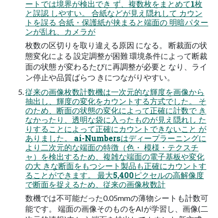
ートでは境界が検出でき ず、複数枚をまとめて1枚
と誤認 しやすい。 合紙などが見え隠れして カウン
トを誤る 合紙・保護紙が挟まると端面の 明暗パター
ンが乱れ、カメラが
枚数の区切りを取り違える原因 になる。 断裁面の状
態変化による 設定調整が困難 環境条件によって断裁
面の状態 が変わるたびに再調整が必要と なり、ライ
ン停止や品質ばらつ きにつながりやすい。
従来の画像枚数計数機は一次元的な輝度を画像から
抽出し、輝度の変化をカウントする方式でした。 そ
のため、断面の状態の変化によって正確に計数で き
なかったり、透明な袋に入ったものが見え隠れし た
りすることによって正確にカウントできないこと が
ありました。 ai-Numbersはディープラーニングに
より二次元的な端面の特徴（色・ 模様・テクスチ
ャ）を検出するため、複雑な端面の電子基板や変化
の大 きな断面をもつシート製品も正確にカウントす
ることができます。 最大5,400ピクセルの高解像度
で断面を捉えるため、従来の画像枚数計
数機では不可能だった0.05mmの薄物シートも計数可
能です。 端面の画像そのものをAIが学習し、画像(二