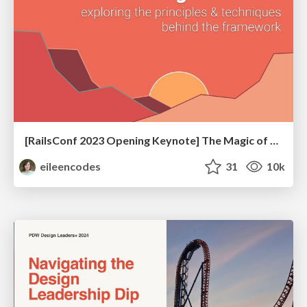
[RailsConf 2023 Opening Keynote] The Magic of Rails
eileencodes
31
10k