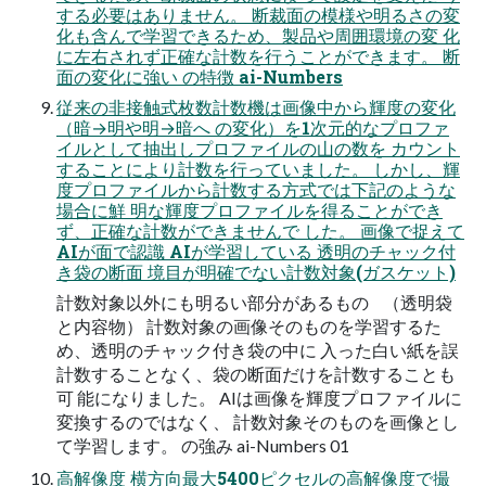
する必要はありません。 断裁面の模様や明るさの変
化も含んで学習できるため、製品や周囲環境の変 化
に左右されず正確な計数を行うことができます。 断
面の変化に強い の特徴 ai-Numbers
従来の非接触式枚数計数機は画像中から輝度の変化
（暗→明や明→暗へ の変化）を1次元的なプロファ
イルとして抽出しプロファイルの山の数を カウント
することにより計数を行っていました。 しかし、輝
度プロファイルから計数する方式では下記のような
場合に鮮 明な輝度プロファイルを得ることができ
ず、正確な計数ができませんで した。 画像で捉えて
AIが面で認識 AIが学習している 透明のチャック付
き袋の断面 境目が明確でない計数対象(ガスケット)
計数対象以外にも明るい部分があるもの （透明袋
と内容物） 計数対象の画像そのものを学習するた
め、透明のチャック付き袋の中に 入った白い紙を誤
計数することなく、袋の断面だけを計数することも
可 能になりました。 AIは画像を輝度プロファイルに
変換するのではなく、 計数対象そのものを画像とし
て学習します。 の強み ai-Numbers 01
高解像度 横方向最大5400ピクセルの高解像度で撮