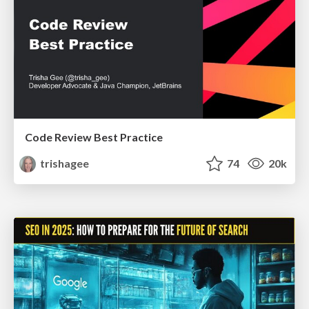
Code Review Best Practice
trishagee
74
20k