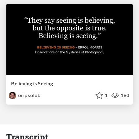
Believing is Seeing
oripsolob
1
180
Transcript