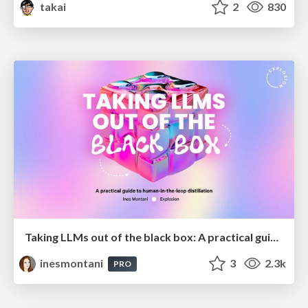
takai
2
830
Taking LLMs out of the black box: A practical guide to human-in-the-loop distillation
inesmontani
3
2.3k
PRO