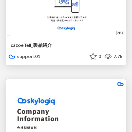
cazoeTell_製品紹介
support01
0
7.7k