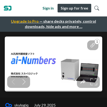
Sign in
Sign up for free
Upgrade to Pro
— share decks privately, control
downloads, hide ads and more …
skylogiq
July 29, 2025