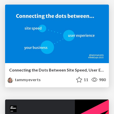
Connecting the Dots Between Site Speed, User Experience & Your Business [WebExpo 2025]
tammyeverts
11
980