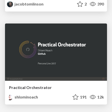
jacobtomlinson
2
390
Practical Orchestrator
shlominoach
191
12k