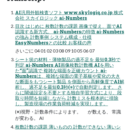
AI汎用外観検査ソフト www.skylogiq.co.jp 株式
会社 スカイロジック ai-Numbers
目次 はじめに 枚数計数の課題 画像で捉え、面でAI
認識する新方式。 ai-Numbersの特徴 ai-Numbers
の強み 計数事例 システム構成・仕様
EasyNumbersとの比較 お客様の声
さいごに 04 01 02 03 08 09 10 05 06 07
シート状の材料・薄物製品の過不足を 最短0.3秒で
判定 ai-Numbers AI画像枚数計数機 AIを用い
た“面”認識で 複雑な端面を正確カウント ai-
Numbersは、複雑な端面の電子基板や変化の大き
な断面をもつシート製品 を側面から高解像度でAI解
析し、過不足を最短0.3秒(※)で自動判定します。 さ
らに閾値設定を不要とする独自学習方式により、段
取り時間を短縮しながら 計数ミスを根本的に排除
し、製造現場の作業負荷軽減を実現します。
(※)視野・計数条件によります。 が数える、 常識
が変わる。 AI
枚数計数の課題 薄いものの 計数ができない 薄いシ