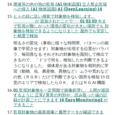
廃液等の色や泡の監視 (AI 物体認識) 立入禁止区域
への侵入 (AI 物体認識) AI (DeepLearning) 14
ヒトの目に近い感覚で対象物を検知します。
が 追加されたことで･･･ 01 02 03 今ま
で監視が難しかった環境の変化が大きい場所でも 対
象物を検知できるようになりました 屋外でも安定し
た精度で検知
明るさの変化 （事前に様々な時間帯、パターンの画
像で学習させます） 対象物が出現する位置がバラバ
ラ、毎回異なる それぞれの対象物を識別して検出で
きるので、 「ドコで何を」検知したか判断できるよ
うになりました。 個体差がある対象物を相対的に学
習（動物、虫、農産物、異物など） ムラや荒れなど
の色（ＲＧＢ）だけで判断できない箇所を検知 15 任
意のエリアで検知したらＯＫ、またはＮＧ AI 機能
01 監視対象物を一定周期で画像処理し、人間が巡回
するように 正常/ 異常の判別や、読み取った値の記
録が計器ごとにできます 16 EasyMonitoring2 が
できること
監視対象物の最新画像と履歴データが確認できま