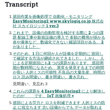
Transcript
巡回作業を画像処理で 自動化・モニタリング
EasyMonitoring2 www.skylogiq.co.jp 株式会
社 スカイロジック 1 ver.3
これまで、設備の自動監視を検討する際に 2 つの課
題 配線工事や新規設備の導入で 多額の費用が掛かる
炎や液体など、数値化できない 確認項目がある。 2
がありました。
そのため、1 日に何回か人が設備を定期的に 巡回し
て確認する方法が継続されてきました。 しかし、人
による定期巡回にも2 つの課題があります。 巡回周
期が数時間になるため、 異常を発見するまでの時間
が長い 人的ミスの可能性 不良品の⼤量⽣産、時間の
ロス 読み間違い、書き間違い、書き忘れ、
見間違い、⾒忘れ 3
これらの課題を 4 EasyMonitoring2 により解決し
たのが です。 IoT 画像処理 ×
巡回による労力と ロスを削減できます 人的ミスの防
止 に役立ちます 古い設備からでも データが取れま