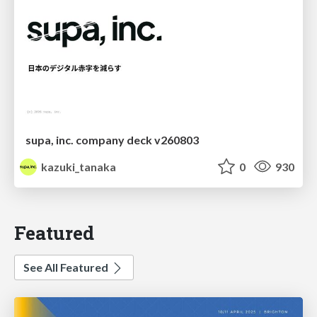
supa, inc. company deck v260803
kazuki_tanaka
0
930
Featured
See All Featured