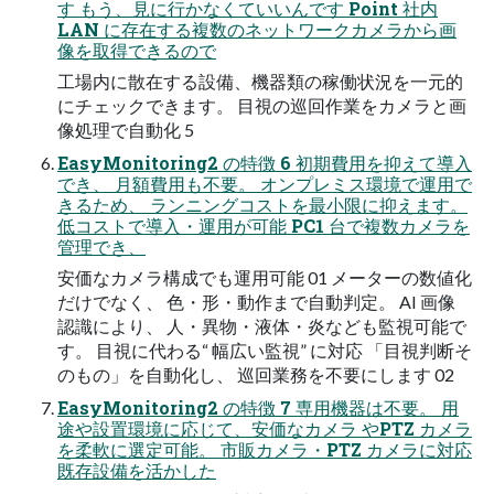
す もう、見に⾏かなくていいんです Point 社内
LAN に存在する複数のネットワークカメラから画
像を取得できるので
工場内に散在する設備、機器類の稼働状況を⼀元的
にチェックできます。 目視の巡回作業をカメラと画
像処理で⾃動化 5
EasyMonitoring2 の特徴 6 初期費用を抑えて導入
でき、 月額費⽤も不要。 オンプレミス環境で運用で
きるため、 ランニングコストを最小限に抑えます。
低コストで導入・運用が可能 PC1 台で複数カメラを
管理でき、
安価なカメラ構成でも運用可能 01 メーターの数値化
だけでなく、 色・形・動作まで自動判定。 AI 画像
認識により、 人・異物・液体・炎なども監視可能で
す。 目視に代わる“ 幅広い監視” に対応 「目視判断そ
のもの」を自動化し、 巡回業務を不要にします 02
EasyMonitoring2 の特徴 7 専用機器は不要。 用
途や設置環境に応じて、安価なカメラ やPTZ カメラ
を柔軟に選定可能。 市販カメラ・PTZ カメラに対応
既存設備を活かした