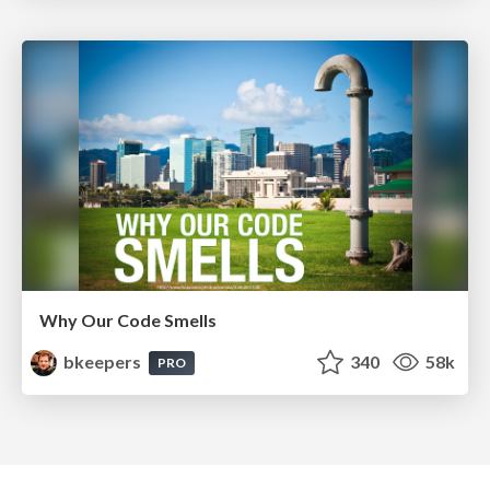
Why Our Code Smells
bkeepers
340
58k
PRO