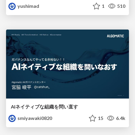
yushimad
1
510
AIネイティブな組織を問い直す
smiyawaki0820
15
6.4k