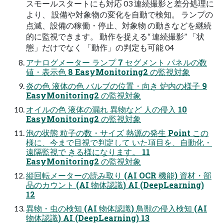
スモールスタートにも対応 03 連続撮影と差分処理に
より、 設備や対象物の変化を自動で検知。 ランプの
点滅、設備の稼働・停止、対象物 の動きなどを継続
的に監視できます。 動作を捉える“ 連続撮影” 「状
態」だけでなく 「動作」の判定も可能 04
アナログメーター ランプ 7 セグメント パネルの数
値・表示色 8 EasyMonitoring2 の監視対象
炎の色 液体の色 バルブの位置・向き 炉内の様子 9
EasyMonitoring2 の監視対象
オイルの色 液体の漏れ 異物など 人の侵入 10
EasyMonitoring2 の監視対象
泡の状態 粒子の数・サイズ 熱源の発生 Point この
様に、今まで目視で判定して いた項目を、自動化・
遠隔監視で きる様になります。 11
EasyMonitoring2 の監視対象
縦回転メーターの読み取り (AI OCR 機能) 資材・部
品のカウント (AI 物体認識) AI (DeepLearning)
12
異物・虫の検知 (AI 物体認識) 鳥獣の侵入検知 (AI
物体認識) AI (DeepLearning) 13