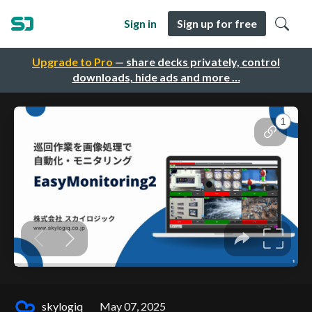
Sign in
Sign up for free
Upgrade to Pro
— share decks privately, control
downloads, hide ads and more …
skylogiq
May 07, 2025