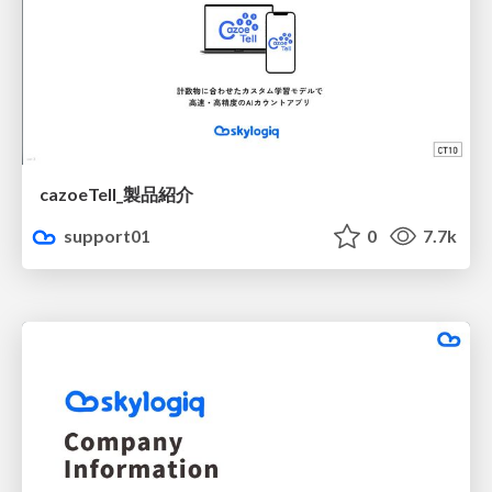
cazoeTell_製品紹介
support01
0
7.7k