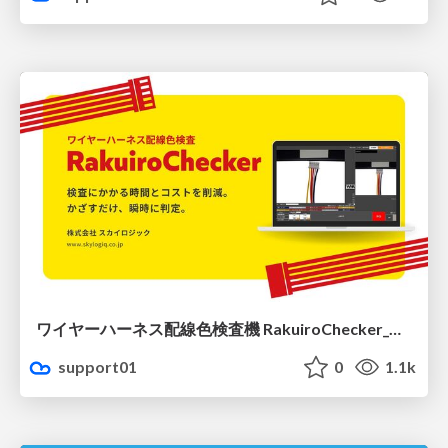
ワイヤーハーネス配線色検査機 RakuiroChecker_製品紹介
support01
0
1.1k