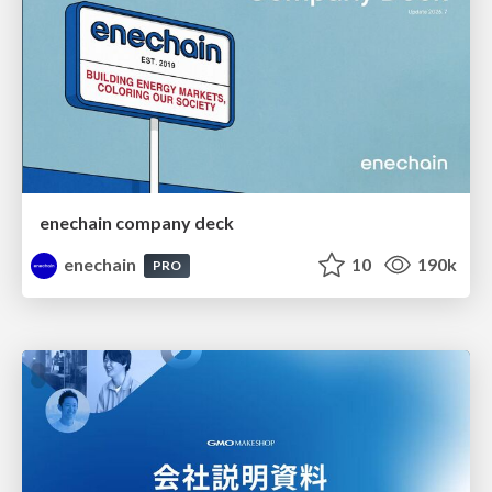
enechain company deck
enechain
10
190k
PRO