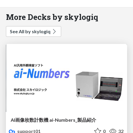
More Decks by skylogiq
See All by skylogiq
AI画像枚数計数機 ai-Numbers_製品紹介
support01
0
32