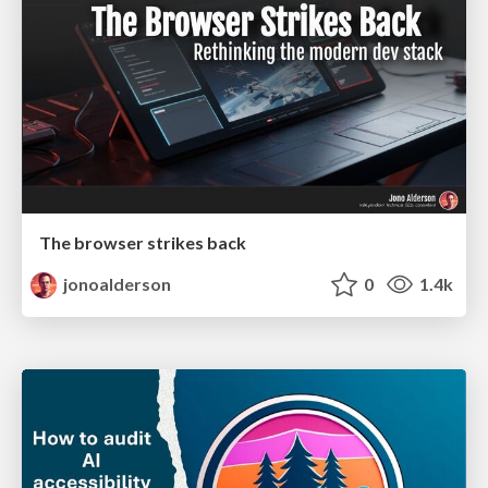
The browser strikes back
jonoalderson
0
1.4k