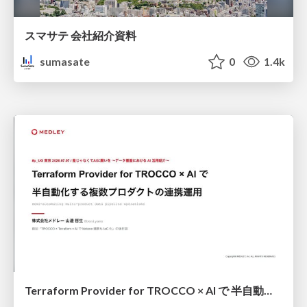
スマサテ 会社紹介資料
sumasate
0
1.4k
Terraform Provider for TROCCO × AI で 半自動化する複数プロダクトの連携運用 / Semi-Automating Multi-Product Data Integration Ops with the Terraform Provider for TROCCO × AI