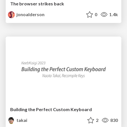
The browser strikes back
jonoalderson
0
1.4k
Building the Perfect Custom Keyboard
takai
2
830