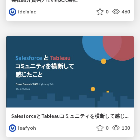
ideininc
0
460
SalesforceとTableauコミュニティを横断して感じたこと（Osaka Dreamin）
leafyoh
0
130