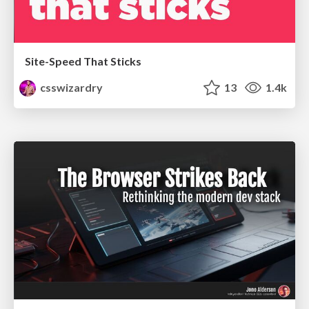
Site-Speed That Sticks
csswizardry
13
1.4k