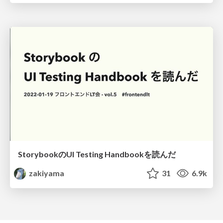
StorybookのUI Testing Handbookを読んだ
zakiyama
31
6.9k