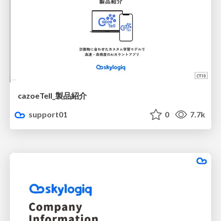
cazoeTell_製品紹介
support01
0
7.7k