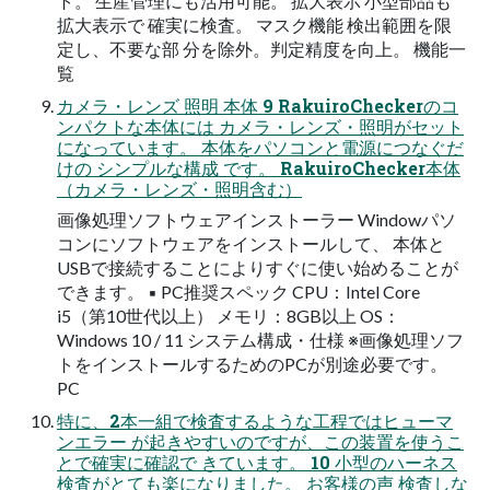
ト。 生産管理にも活用可能。 拡大表示 小型部品も
拡大表示で 確実に検査。 マスク機能 検出範囲を限
定し、不要な部 分を除外。判定精度を向上。 機能一
覧
カメラ・レンズ 照明 本体 9 RakuiroCheckerのコ
ンパクトな本体には カメラ・レンズ・照明がセット
になっています。 本体をパソコンと電源につなぐだ
けの シンプルな構成 です。 RakuiroChecker本体
（カメラ・レンズ・照明含む）
画像処理ソフトウェアインストーラー Windowパソ
コンにソフトウェアをインストールして、 本体と
USBで接続することによりすぐに使い始めることが
できます。 ▪ PC推奨スペック CPU：Intel Core
i5（第10世代以上） メモリ：8GB以上 OS：
Windows 10 / 11 システム構成・仕様 ※画像処理ソフ
トをインストールするためのPCが別途必要です。
PC
特に、2本一組で検査するような工程ではヒューマ
ンエラー が起きやすいのですが、この装置を使うこ
とで確実に確認で きています。 10 小型のハーネス
検査がとても楽になりました。 お客様の声 検査しな