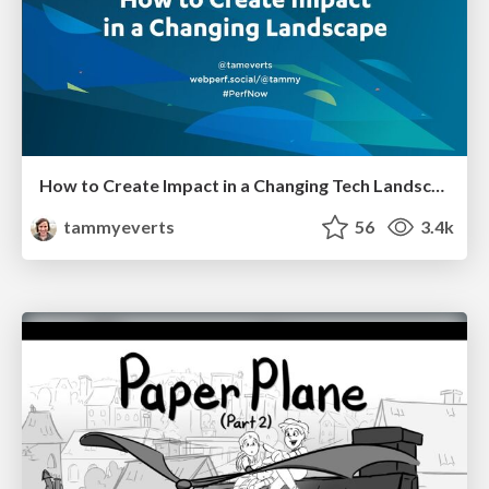
How to Create Impact in a Changing Tech Landscape [PerfNow 2023]
tammyeverts
56
3.4k