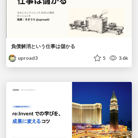
負債解消という仕事は儲かる
uproad3
5
3.6k