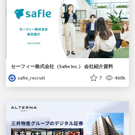
セーフィー株式会社（Safie Inc.） 会社紹介資料
safie_recruit
7
460k