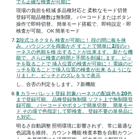
でも正確な検査が可能に
現場の負担を軽減 多品種対応と 柔軟なモード切替
登録可能品種数は無制限。 バーコードまたはボタン
操作で即時切替。 簡単モード搭載で、即時設定・即
検査が可能。 OK 簡単モード
2段式コネクタも 検査が可能に！ 段の間に板を挟
み、ハウジングを両面かざ すことで簡単に2段のハ
ーネスの色順を検 出することが出来ます。 新たな機
能で、さらに検査の時間と手間を削減します。 ピッ
チを取ることで 挿入位置の検査が可能に！ 電線のピ
ッチを取ることで挿入位置の検査が出来 るようにな
りました。ピッチとのズレを％で表示
し、合否の判定をします。 7 新機能
8 カラーパレット登録 対象ハーネスの配線色を20色
まで登録可能。 品種登録無制限 ソフト上で無制限登
録可能。 バーコードやボタンで簡単切替。 簡単モー
ド その場で色指定して即検査。 登録不要の単発品に
も対応。
明るさ自動調整 照明環境に影響されず、 常に最適な
色認識を維持。 カウント機能 検査本数を自動カウン