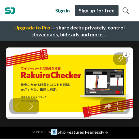
Sign in
Sign up for free
Upgrade to Pro
— share decks privately, control
downloads, hide ads and more …
·
Ship Features Fearlessly
→
SPONSORED