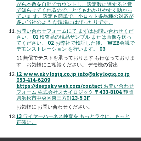
がら本数を自動でカウントし、設定数に達すると音
で知らせてくれるので、とてもわかりやすく助かっ
ていま す。設定も簡単で、小ロット多品種の対応が
多い当社のよう な現場にはぴったりです。
お問い合わせフォームにて まずはお問い合わせくだ
さい。 01 検査品の現品サンプル または画像を送っ
てください。 02 お弊社で検証した後、 WEB会議で
デモンストレーション を行います。 03
11 無償でテストを承っております も行なっておりま
す。お気軽にご相談ください。 デモ機の貸出
12 www.skylogiq.co.jp
info@skylogiq.co.jp
053-414-6209
https://deepskyweb.com/contact お問い合わせ
フォーム 株式会社スカイロジック 〒433-8104 静岡
県浜松市中央区東三方町23-5 3F
お気軽に お問い合わせください。
13 ワイヤーハーネス検査を もっとラクに、もっと
正確に。