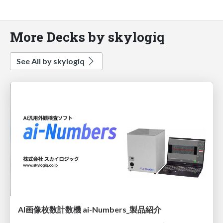
More Decks by skylogiq
See All by skylogiq
AI画像枚数計数機 ai-Numbers_製品紹介