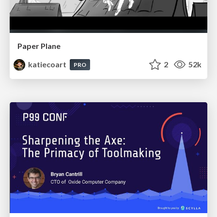
Paper Plane
katiecoart
2
52k
PRO