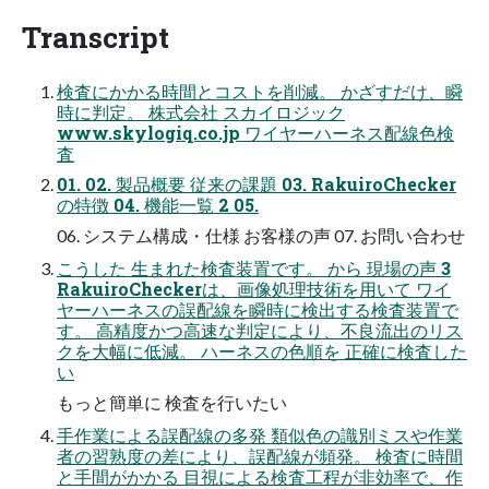
Transcript
検査にかかる時間とコストを削減。 かざすだけ、瞬
時に判定。 株式会社 スカイロジック
www.skylogiq.co.jp ワイヤーハーネス配線色検
査
01. 02. 製品概要 従来の課題 03. RakuiroChecker
の特徴 04. 機能一覧 2 05.
06. システム構成・仕様 お客様の声 07. お問い合わせ
こうした 生まれた検査装置です。 から 現場の声 3
RakuiroCheckerは、画像処理技術を用いて ワイ
ヤーハーネスの誤配線を瞬時に検出する検査装置で
す。 高精度かつ高速な判定により、不良流出のリス
クを大幅に低減。 ハーネスの色順を 正確に検査した
い
もっと簡単に 検査を行いたい
手作業による誤配線の多発 類似色の識別ミスや作業
者の習熟度の差により、誤配線が頻発。 検査に時間
と手間がかかる 目視による検査工程が非効率で、作