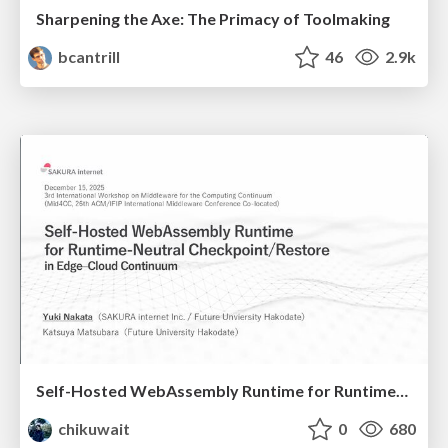
Sharpening the Axe: The Primacy of Toolmaking
bcantrill
46
2.9k
Self-Hosted WebAssembly Runtime for Runtime-Neutral Checkpoint/Restore in Edge–Cloud Continuum
chikuwait
0
680