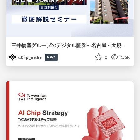
三井物産グループのデジタル証券～名古屋・大規模レジデンス～徹底解説セミナー
c0rp_mdm
0
1.3k
PRO