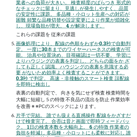
業者への負荷が大きい。 検査精度のばらつき 形式的
なチェックに留まり、見逃しが発生しやすく、品質
の安定性に課題。 多品種・小ロット生産への対応が
困難 頻繁な品種切替や設定変更により作業が煩雑化
し、現場負担が増大。 4 が解決します。
これらの課題を 従来の課題
画像処理により、配線の色順をわずか0.3秒で自動判
定。 一度に30本までのワイヤーハーネスの検査が可
能。 治具や位置決め、目視確認は一切不要。 学習に
よりハウジングの表裏を判定し、どちらの面をか ざ
しても正しく認識。ハウジングの表裏を意識する必
要 がないため効率よく検査することができます。
0.3秒 で判定。 高速・非接触のスマート検査 誤配線
を即時に検出し
表裏の自動判定で、 向きを気にせず検査 検査時間を
大幅に短縮し 5 の特徴 不良品の流出を防止 作業効率
を改善 ※ ※PCのスペックによります。
片手で完結。 誰でも扱える直感操作 配線をかざすだ
けで検査完了。 合否は音と画面で即時フィードバッ
ク。 1日の検査本数を大幅向上。 6 の特徴 作業者の
負担を軽減し 多品種・小ロットにも柔軟に対応し 誰